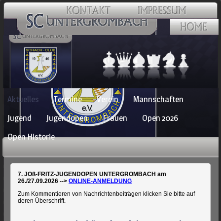
Navigation
Aktuelles
Termine
Verein
Mannschaften
überspringen
Jugend
Jugendopen
Frauen
Open 2026
Open Historie
7. JOß-FRITZ-JUGENDOPEN UNTERGROMBACH am
26./27.09.2026 -->
ONLINE-ANMELDUNG
Zum Kommentieren von Nachrichtenbeiträgen klicken Sie bitte auf
deren Überschrift.