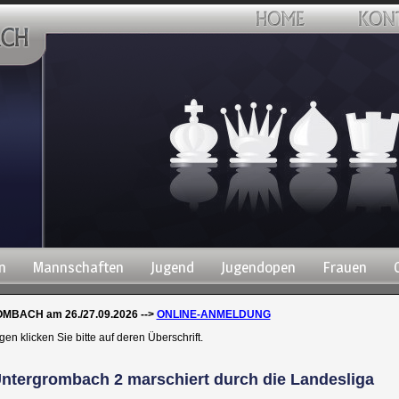
n
Mannschaften
Jugend
Jugendopen
Frauen
BACH am 26./27.09.2026 -->
ONLINE-ANMELDUNG
 klicken Sie bitte auf deren Überschrift.
Untergrombach 2 marschiert durch die Landesliga