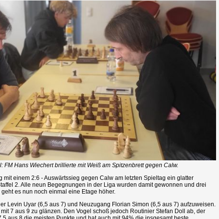
l: FM Hans Wiechert brillierte mit Weiß am Spitzenbrett gegen Calw.
mit einem 2:6 - Auswärtssieg gegen Calw am letzten Spieltag ein glatter
affel 2. Alle neun Begegnungen in der Liga wurden damit gewonnen und drei
 geht es nun noch einmal eine Etage höher.
r Levin Uyar (6,5 aus 7) und Neuzugang Florian Simon (6,5 aus 7) aufzuweisen.
it 7 aus 9 zu glänzen. Den Vogel schoß jedoch Routinier Stefan Doll ab, der
7,5 aus 8 die meisten Punkte und hat auch mit 94% die insgesamt beste