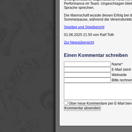
Performance im Team. Ungeschlagen blieb
Sprache sprechen.
Die Mannschaft wusste diesen Erfolg bei de
Sommerpause, während die Vereinsfunkti
Spieltag und Spielbericht
01.06.2025 21:50
von Ralf Toth
Zur Newsübersicht
Einen Kommentar schreiben
Pflichtfeld
Name
*
Pflichtfeld
E-Mail (wird 
Webseite
Bitte rechnen
Über neue Kommentare per E-Mail bena