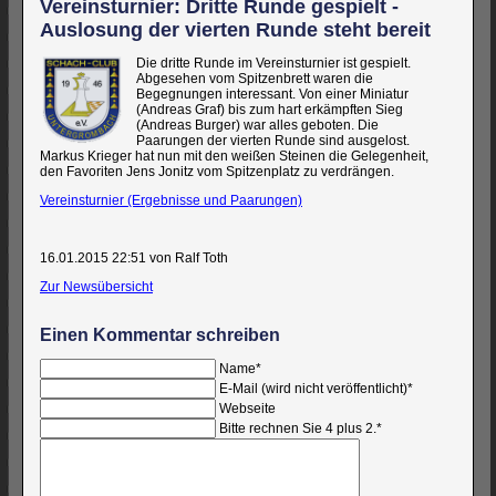
Vereinsturnier: Dritte Runde gespielt -
Auslosung der vierten Runde steht bereit
Die dritte Runde im Vereinsturnier ist gespielt.
Abgesehen vom Spitzenbrett waren die
Begegnungen interessant. Von einer Miniatur
(Andreas Graf) bis zum hart erkämpften Sieg
(Andreas Burger) war alles geboten. Die
Paarungen der vierten Runde sind ausgelost.
Markus Krieger hat nun mit den weißen Steinen die Gelegenheit,
den Favoriten Jens Jonitz vom Spitzenplatz zu verdrängen.
Vereinsturnier (Ergebnisse und Paarungen)
16.01.2015 22:51
von Ralf Toth
Zur Newsübersicht
Einen Kommentar schreiben
Pflichtfeld
Name
*
Pflichtfeld
E-Mail (wird nicht veröffentlicht)
*
Webseite
Bitte rechnen Sie 4 plus 2.
*
Kommentar