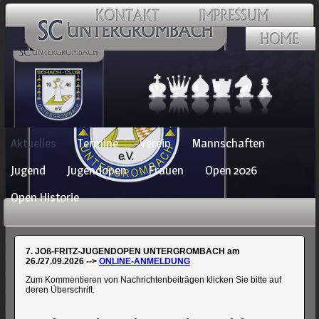
Navigation
Aktuelles
Termine
Verein
Mannschaften
überspringen
Jugend
Jugendopen
Frauen
Open 2026
Open Historie
7. JOß-FRITZ-JUGENDOPEN UNTERGROMBACH am
26./27.09.2026 -->
ONLINE-ANMELDUNG
Zum Kommentieren von Nachrichtenbeiträgen klicken Sie bitte auf
deren Überschrift.