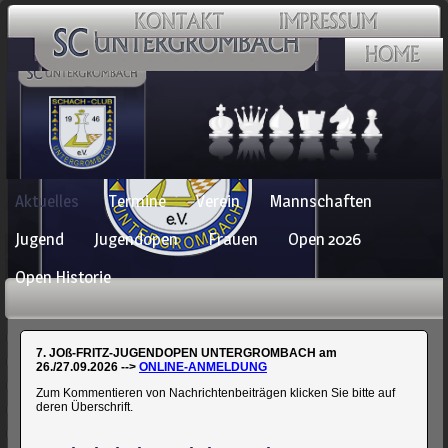
Navigation
Aktuelles
Termine
Verein
Mannschaften
überspringen
Jugend
Jugendopen
Frauen
Open 2026
Open Historie
7. JOß-FRITZ-JUGENDOPEN UNTERGROMBACH am
26./27.09.2026 -->
ONLINE-ANMELDUNG
Zum Kommentieren von Nachrichtenbeiträgen klicken Sie bitte auf
deren Überschrift.