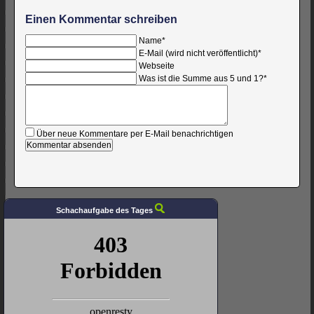
Einen Kommentar schreiben
Pflichtfeld
Name
*
Pflichtfeld
E-Mail (wird nicht veröffentlicht)
*
Webseite
Was ist die Summe aus 5 und 1?
*
Kommentar
Über neue Kommentare per E-Mail benachrichtigen
Schachaufgabe des Tages