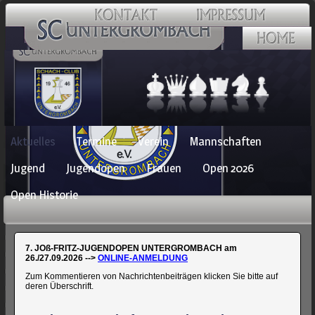
Navigation
Aktuelles
Termine
Verein
Mannschaften
überspringen
Jugend
Jugendopen
Frauen
Open 2026
Open Historie
7. JOß-FRITZ-JUGENDOPEN UNTERGROMBACH am
26./27.09.2026 -->
ONLINE-ANMELDUNG
Zum Kommentieren von Nachrichtenbeiträgen klicken Sie bitte auf
deren Überschrift.