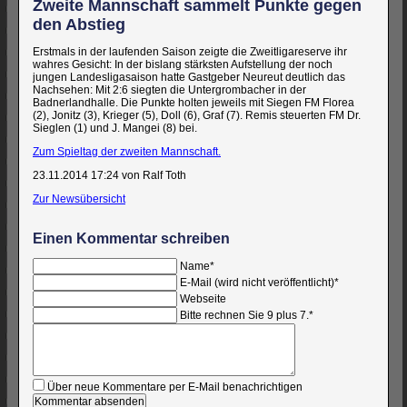
Zweite Mannschaft sammelt Punkte gegen
den Abstieg
Erstmals in der laufenden Saison zeigte die Zweitligareserve ihr
wahres Gesicht: In der bislang stärksten Aufstellung der noch
jungen Landesligasaison hatte Gastgeber Neureut deutlich das
Nachsehen: Mit 2:6 siegten die Untergrombacher in der
Badnerlandhalle. Die Punkte holten jeweils mit Siegen FM Florea
(2), Jonitz (3), Krieger (5), Doll (6), Graf (7). Remis steuerten FM Dr.
Sieglen (1) und J. Mangei (8) bei.
Zum Spieltag der zweiten Mannschaft.
23.11.2014 17:24
von Ralf Toth
Zur Newsübersicht
Einen Kommentar schreiben
Pflichtfeld
Name
*
Pflichtfeld
E-Mail (wird nicht veröffentlicht)
*
Webseite
Bitte rechnen Sie 9 plus 7.
*
Kommentar
Über neue Kommentare per E-Mail benachrichtigen