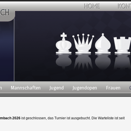
n
Mannschaften
Jugend
Jugendopen
Frauen
ombach 2026
ist geschlossen, das Turnier ist ausgebucht. Die Warteliste ist seit