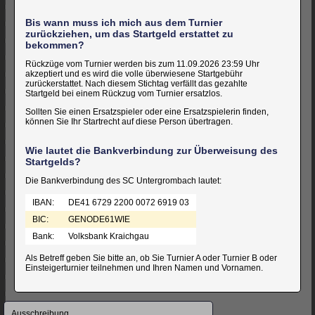
Bis wann muss ich mich aus dem Turnier
zurückziehen, um das Startgeld erstattet zu
bekommen?
Rückzüge vom Turnier werden bis zum 11.09.2026 23:59 Uhr
akzeptiert und es wird die volle überwiesene Startgebühr
zurückerstattet. Nach diesem Stichtag verfällt das gezahlte
Startgeld bei einem Rückzug vom Turnier ersatzlos.
Sollten Sie einen Ersatzspieler oder eine Ersatzspielerin finden,
können Sie Ihr Startrecht auf diese Person übertragen.
Wie lautet die Bankverbindung zur Überweisung des
Startgelds?
Die Bankverbindung des SC Untergrombach lautet:
IBAN:
DE41 6729 2200 0072 6919 03
BIC:
GENODE61WIE
Bank:
Volksbank Kraichgau
Als Betreff geben Sie bitte an, ob Sie Turnier A oder Turnier B oder
Einsteigerturnier teilnehmen und Ihren Namen und Vornamen.
Navigation
Ausschreibung