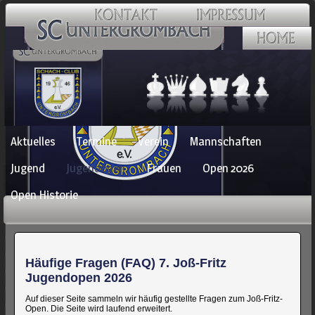
Navigation
Aktuelles
Termine
Verein
Mannschaften
überspringen
Jugend
Jugendopen
Frauen
Open 2026
Open Historie
Häufige Fragen (FAQ) 7. Joß-Fritz
Jugendopen 2026
Auf dieser Seite sammeln wir häufig gestellte Fragen zum Joß-Fritz-
Open. Die Seite wird laufend erweitert.