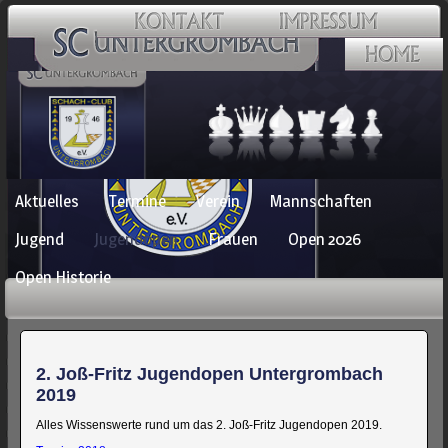
Navigation
Aktuelles
Termine
Verein
Mannschaften
überspringen
Jugend
Jugendopen
Frauen
Open 2026
Open Historie
2. Joß-Fritz Jugendopen Untergrombach
2019
Alles Wissenswerte rund um das 2. Joß-Fritz Jugendopen 2019.