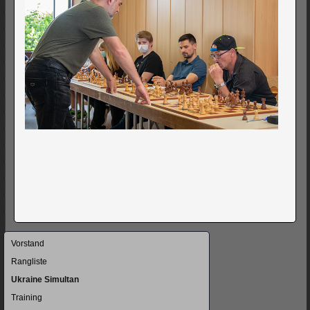
Navigation
Vorstand
überspringen
Rangliste
Ukraine Simultan
Training