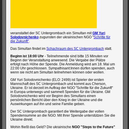
veranstaltet der SC Untergrombach ein Simultan mit
GM Yuri
Solodovnichenko
zugunsten der ukrainischen NGO "
Schritte für
die Zukunft"
.
Das Simultan findet im
Schachraum des SC Untergrombach
statt.
Beginn ist 18:00 Uhr
- Teilnehmende sind bitte 15 Minuten vor
Beginn der Veranstaltung anwesend. Die Vergabe der Plätze
erfolgt nach Höhe der Spende. Die Anmeldung wird am 18. Mai um
22:00 Uhr geschlossen. Sympathisant:Innen dürfen spenden, auch
wenn sie nicht am Simultan teilnehmen können oder wollen.
GM Yuri Solodovnichenko (ELO: 2499) ist Spieler der ersten
Mannschaft des SC Untergrombach und kommt aus Cherson,
Ukraine. Er ist derzeit im Auftrag der NGO "Schritte für die Zukunft"
in Europa unterwegs und sammelt Spenden für die Ukraine. GM
Solodovnichenko wird vor Beginn des Simultans einen
persönlichen Bericht über den Krieg in der Ukraine und die
Auswirkungen auf ihn und seine Familie geben.
Der SC Untergrombach garantiert die Weitergabe der vollen
Spendensumme an die NGO. Mit Ihrer Spende unterstützen Sie die
Ukraine direkt.
Wohin fließt das Geld? Die ukrainische
NGO "Steps to the Future"