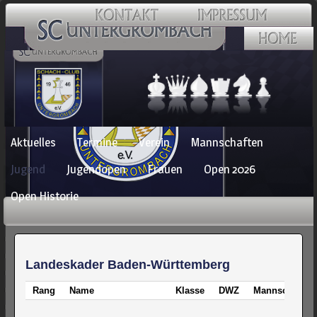
Navigation
Aktuelles
Termine
Verein
Mannschaften
überspringen
Jugend
Jugendopen
Frauen
Open 2026
Open Historie
Landeskader Baden-Württemberg
Rang
Name
Klasse
DWZ
Mannschaft