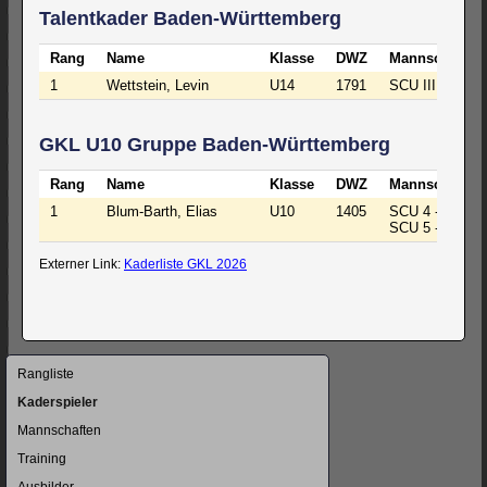
Talentkader Baden-Württemberg
Rang
Name
Klasse
DWZ
Mannschaft
1
Wettstein, Levin
U14
1791
SCU III - Berei
GKL U10 Gruppe Baden-Württemberg
Rang
Name
Klasse
DWZ
Mannschaft
1
Blum-Barth, Elias
U10
1405
SCU 4 - Kreisk
SCU 5 - Kreisk
Externer Link:
Kaderliste GKL 2026
Navigation
Rangliste
überspringen
Kaderspieler
Mannschaften
Training