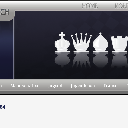
n
Mannschaften
Jugend
Jugendopen
Frauen
84