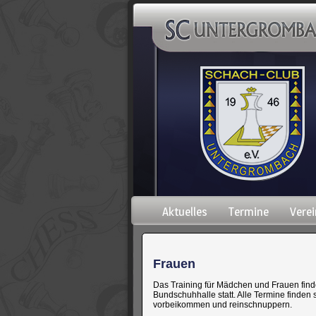
Navigation
Aktuelles
Termine
Verei
überspringen
Frauen
Das Training für Mädchen und Frauen find
Bundschuhhalle statt. Alle Termine finden
vorbeikommen und reinschnuppern.