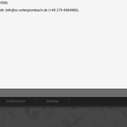
9358)
 Toth: toth@sc-untergrombach.de (+49 179 4984980).
Datenschutz
Sitemap