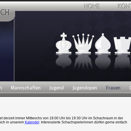
n
Mannschaften
Jugend
Jugendopen
Frauen
et derzeit immer Mittwochs von 18:00 Uhr bis 19:30 Uhr im Schachraum in der
 sich in unserem
Kalender
. Interessierte Schachspielerinnen dürfen gerne einfach