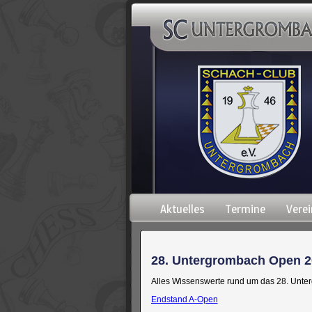
Navigation
Aktuelles
Termine
Verei
überspringen
28. Untergrombach Open 2
Alles Wissenswerte rund um das 28. Unt
Endstand A-Open