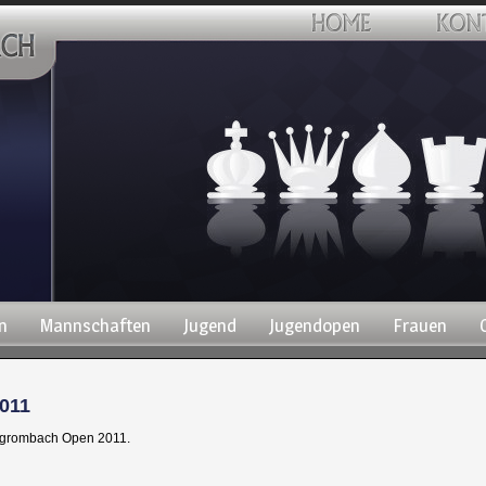
n
Mannschaften
Jugend
Jugendopen
Frauen
011
ergrombach Open 2011.