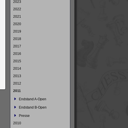
2023
2022
2021
2020
2019
2018
2017
2016
2015
2014
2013
2012
2011
Endstand A-Open
Endstand B-Open
Presse
2010