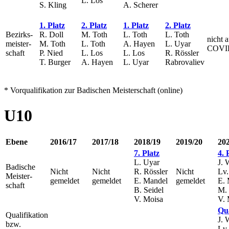
L. Los
S. Kling
A. Scherer
1. Platz
2. Platz
1. Platz
2. Platz
Bezirks-
R. Doll
M. Toth
L. Toth
L. Toth
nicht 
meister-
M. Toth
L. Toth
A. Hayen
L. Uyar
COVID
schaft
P. Nied
L. Los
L. Los
R. Rössler
T. Burger
A. Hayen
L. Uyar
Rabrovaliev
* Vorqualifikation zur Badischen Meisterschaft (online)
U10
Ebene
2016/17
2017/18
2018/19
2019/20
20
7. Platz
4. 
L. Uyar
J. 
Badische
Nicht
Nicht
R. Rössler
Nicht
Lv.
Meister-
gemeldet
gemeldet
E. Mandel
gemeldet
E. 
schaft
B. Seidel
M. 
V. Moisa
V. 
Qua
Qualifikation
J. 
bzw.
Lv.