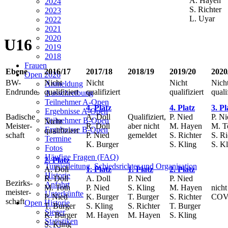
A. Hayen
2024
S. Richter
2023
L. Uyar
2022
2021
2020
U16
2019
2018
Frauen
Ebene
2016/17
2017/18
2018/19
2019/20
2020
Open 2026
BW-
Nicht
Nicht
Nicht
Nich
Anmeldung
Endrunde
qualifiziert
qualifiziert
qualifiziert
quali
Ausschreibung
Teilnehmer A-Open
4. Platz
4. Platz
3. Pl
Ergebnisse A-Open
Badische
A. Doll
Qualifiziert,
P. Nied
P. Ni
Teilnehmer B-Open
Nicht
Meister-
R. Doll
aber nicht
M. Hayen
M. T
Ergebnisse B-Open
qualifiziert
schaft
P. Nied
gemeldet
S. Richter
S. Ri
Termine
K. Burger
S. Kling
S. K
Fotos
Häufige Fragen (FAQ)
2. Platz
Turnierleitung, Schiedsrichter und Organisation
A. Doll
1. Platz
1. Platz
2. Platz
Historie
R. Doll
A. Doll
P. Nied
P. Nied
Bezirks-
Anfahrt
M. Toth
P. Nied
S. Kling
M. Hayen
nich
meister-
Unterkünfte
P. Nied
K. Burger
T. Burger
S. Richter
COVI
schaft
Open Historie
T. Burger
S. Kling
S. Richter
T. Burger
Sieger
K. Burger
M. Hayen
M. Hayen
S. Kling
Statistiken
S. Kling