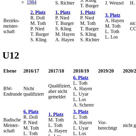
S. Kling
1984
S. Richter
J. Wenzel
H.
T. Burger
2. Platz
1. Platz
1. Platz
3. Platz
R. Doll
P. Nied
P. Nied
Bezirks-
A. Hayen
M. Toth
T. Burger
M. Toth
ni
meister-
M. Toth
P. Nied
S. Kling
T. Burger
CO
schaft
L. Toth
T. Burger
M. Hayen
S. Kling
L. Los
S. Kling
A. Hayen
S. Richter
U12
Ebene
2016/17
2017/18
2018/19
2019/20
2020/
6. Platz
L. Toth
Qualifiziert,
BW-
Nicht
A. Hayen
aber nicht
Endrunde
qualifiziert
L. Uyar
gemeldet
L. Los
A. Scherer
6. Platz
3. Platz
1. Platz
R. Doll
L. Toth
Badische
M. Toth
P. Nied
A. Hayen
Vor-
Meister-
L. Toth
nicht 
M. Toth
L. Uyar
berechtigt
schaft
A. Hayen
L. Toth
L. Los