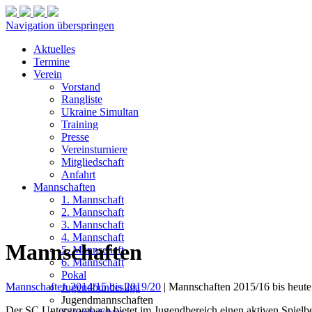
Navigation überspringen
Aktuelles
Termine
Verein
Vorstand
Rangliste
Ukraine Simultan
Training
Presse
Vereinsturniere
Mitgliedschaft
Anfahrt
Mannschaften
1. Mannschaft
2. Mannschaft
3. Mannschaft
4. Mannschaft
Mannschaften
5. Mannschaft
6. Mannschaft
Pokal
Mannschaften 2014/15 bis 2019/20
| Mannschaften 2015/16 bis heute
Jugendbundesliga
Jugendmannschaften
Der SC Untergrombach bietet im Jugendbereich einen aktiven Spielbe