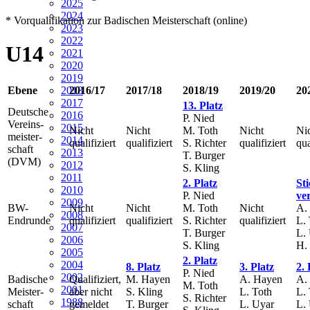
2025
2024
* Vorqualifikation zur Badischen Meisterschaft (online)
2023
2022
U14
2021
2020
2019
Ebene
2016/17
2017/18
2018/19
2019/20
20
2018
2017
13. Platz
Deutsche
2016
P. Nied
Vereins-
2015
Nicht
Nicht
M. Toth
Nicht
Ni
meister-
2014
qualifiziert
qualifiziert
S. Richter
qualifiziert
qua
schaft
2013
T. Burger
(DVM)
2012
S. Kling
2011
2. Platz
St
2010
P. Nied
ve
2009
BW-
Nicht
Nicht
M. Toth
Nicht
A.
2008
Endrunde
qualifiziert
qualifiziert
S. Richter
qualifiziert
L.
2007
T. Burger
L.
2006
S. Kling
H.
2005
2. Platz
2004
8. Platz
3. Platz
2. 
P. Nied
2002
Badische
Qualifiziert,
M. Hayen
A. Hayen
A.
M. Toth
2001
Meister-
aber nicht
S. Kling
L. Toth
L.
S. Richter
1988
schaft
gemeldet
T. Burger
L. Uyar
L.