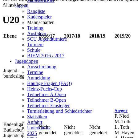
Schiedsrichter
Altersklassen.
Jugend
Rangliste
Kaderspieler
U20
Mannschaften
Training
Ausbilder
Ebene
2016/17
2017/18
2018/19
2019/20
SCU Jugendturniere
Turniere
Schule
BJEM 2016 / 2017
Jugendopen
Ausschreibung
Jugend-
Termine
bundesliga
Anmeldung
Häufige Fragen (FAQ)
Heinz-Fuchs-Cup
Teilnehmer A-Open
Teilnehmer B-Open
Teilnehmer Einsteiger
Sieger
Turnierleitung und Schiedsrichter
P. Nied
Statistiken
M. Toth
Anfahrt
Badenliga
Nicht
Nicht
Nicht
L. Toth
Unterkünfte
Badischer
gemeldet
gemeldet
gemeldet
M. Hayen
2025
Jugendcup