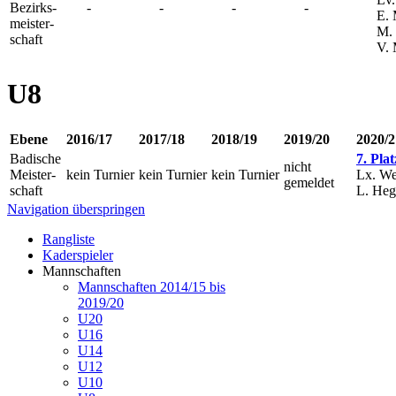
Bezirks-
-
-
-
-
E. 
meister-
M. 
schaft
V. 
U8
Ebene
2016/17
2017/18
2018/19
2019/20
2020/2
Badische
7. Plat
nicht
Meister-
kein Turnier
kein Turnier
kein Turnier
Lx. We
gemeldet
schaft
L. Heg
Navigation überspringen
Rangliste
Kaderspieler
Mannschaften
Mannschaften 2014/15 bis
2019/20
U20
U16
U14
U12
U10