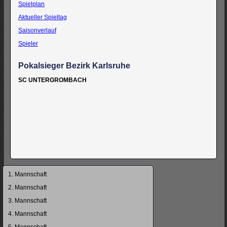
Spielplan
Aktueller Spieltag
Saisonverlauf
Spieler
Pokalsieger Bezirk Karlsruhe
SC UNTERGROMBACH
Navigation
1. Mannschaft
überspringen
2. Mannschaft
3. Mannschaft
4. Mannschaft