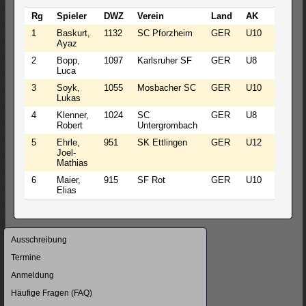
Rg
Spieler
DWZ
Verein
Land
AK
G
1
Baskurt,
1132
SC Pforzheim
GER
U10
M
Ayaz
2
Bopp,
1097
Karlsruher SF
GER
U8
M
Luca
3
Soyk,
1055
Mosbacher SC
GER
U10
M
Lukas
4
Klenner,
1024
SC
GER
U8
M
Robert
Untergrombach
5
Ehrle,
951
SK Ettlingen
GER
U12
M
Joel-
Mathias
6
Maier,
915
SF Rot
GER
U10
M
Elias
Navigation
Ausschreibung
überspringen
Termine
Anmeldung
Häufige Fragen (FAQ)