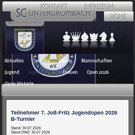
Navigation
Aktuelles
Termine
Verein
Mannschaften
überspringen
Jugend
Jugendopen
Frauen
Open 2026
Open Historie
Teilnehmer 7. Joß-Fritz Jugendopen 2026
B-Turnier
Stand: 30.07.2026
Stand DWZ: 30.07.2026