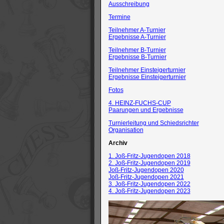
Ausschreibung
Termine
Teilnehmer A-Turnier
Ergebnisse A-Turnier
Teilnehmer B-Turnier
Ergebnisse B-Turnier
Teilnehmer Einsteigerturnier
Ergebnisse Einsteigerturnier
Fotos
4. HEINZ-FUCHS-CUP
Paarungen und Ergebnisse
Turnierleitung und Schiedsrichter
Organisation
Archiv
1. Joß-Fritz-Jugendopen 2018
2. Joß-Fritz-Jugendopen 2019
Joß-Fritz-Jugendopen 2020
Joß-Fritz-Jugendopen 2021
3. Joß-Fritz-Jugendopen 2022
4. Joß-Fritz-Jugendopen 2023