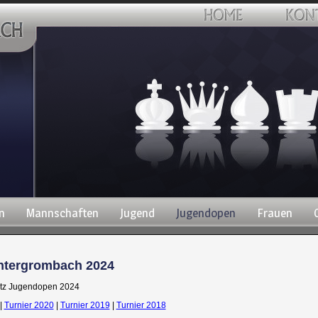
n
Mannschaften
Jugend
Jugendopen
Frauen
Untergrombach 2024
ritz Jugendopen 2024
|
Turnier 2020
|
Turnier 2019
|
Turnier 2018