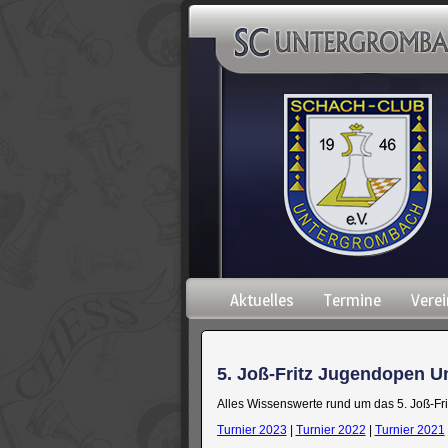
Navigation
Aktuelles
Termine
Verei
überspringen
5. Joß-Fritz Jugendopen 
Alles Wissenswerte rund um das 5. Joß-F
Turnier 2023
|
Turnier 2022
|
Turnier 2021