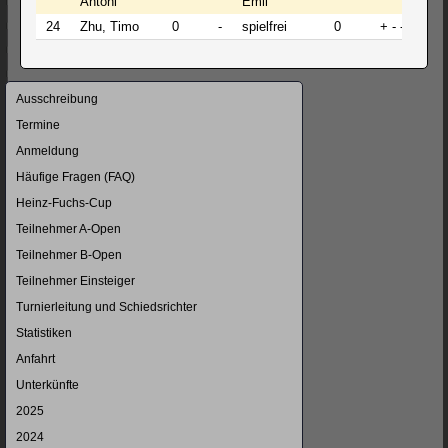
Antoni
Emil
24
Zhu, Timo
0
-
spielfrei
0
+ - -
Navigation
Ausschreibung
überspringen
Termine
Anmeldung
Häufige Fragen (FAQ)
Heinz-Fuchs-Cup
Teilnehmer A-Open
Teilnehmer B-Open
Teilnehmer Einsteiger
Turnierleitung und Schiedsrichter
Statistiken
Anfahrt
Unterkünfte
2025
2024