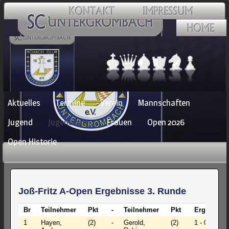
Navigation
Aktuelles
Termine
Verein
Mannschaften
überspringen
Jugend
Jugendopen
Frauen
Open 2026
Open Historie
Joß-Fritz A-Open Ergebnisse 3. Runde
Br
Teilnehmer
Pkt
-
Teilnehmer
Pkt
Ergebnis
1
Hayen,
(2)
-
Gerold,
(2)
1 - 0