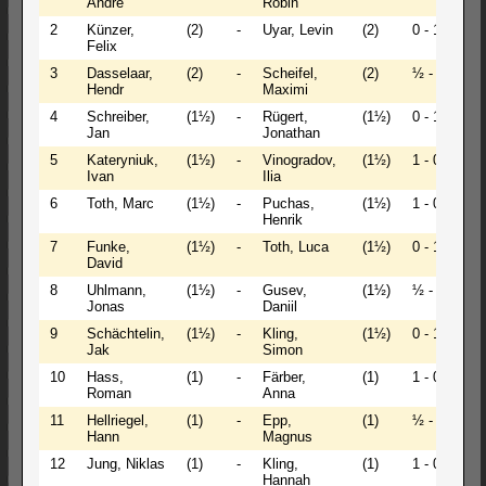
Andre
Robin
2
Künzer,
(2)
-
Uyar, Levin
(2)
0 - 1
Felix
3
Dasselaar,
(2)
-
Scheifel,
(2)
½ - ½
Hendr
Maximi
4
Schreiber,
(1½)
-
Rügert,
(1½)
0 - 1
Jan
Jonathan
5
Kateryniuk,
(1½)
-
Vinogradov,
(1½)
1 - 0
Ivan
Ilia
6
Toth, Marc
(1½)
-
Puchas,
(1½)
1 - 0
Henrik
7
Funke,
(1½)
-
Toth, Luca
(1½)
0 - 1
David
8
Uhlmann,
(1½)
-
Gusev,
(1½)
½ - ½
Jonas
Daniil
9
Schächtelin,
(1½)
-
Kling,
(1½)
0 - 1
Jak
Simon
10
Hass,
(1)
-
Färber,
(1)
1 - 0
Roman
Anna
11
Hellriegel,
(1)
-
Epp,
(1)
½ - ½
Hann
Magnus
12
Jung, Niklas
(1)
-
Kling,
(1)
1 - 0
Hannah