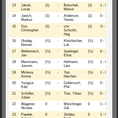
13
Jakob,
(1)
-
Botschek,
(1)
1 - 0
Lucas
Marius
14
Janich,
(1)
-
Anderson,
(1)
0 - 1
Markus
Yannic
15
Sun,
(1)
-
von
(1)
½ - ½
Christopher
Schickh,
Hag
16
Uludag,
(½)
-
Klotzbücher,
(½)
0 - 1
Devran
Luk
17
Wellenreich,
(½)
-
Seelinger,
(½)
0 - 1
Jan
Elina
18
Mersmann,
(½)
-
Hofmann,
(½)
1 - 0
Jasmin
Lars
19
Miriieva,
(½)
-
Yan,
(½)
1 - 0
Amina
Haichen
20
Yozgyur,
(½)
-
Golibrzuch,
(½)
0 - 1
Ediz
Phil
21
Schüller,
(½)
-
Tian, Yihan
(½)
0 - 1
Julian
22
Wagener,
0
-
Münchinger,
0
1 - 0
Nicolas
Juli
23
Pawlak,
0
-
Skibba,
0
1 - 0