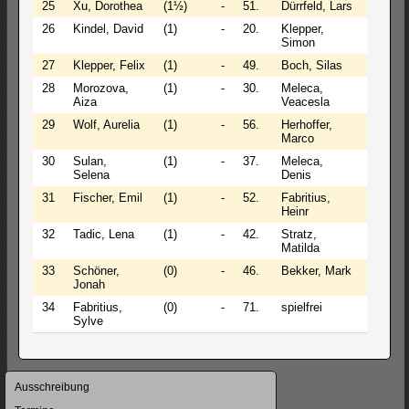
25
Xu, Dorothea
(1½)
-
51.
Dürrfeld, Lars
(1½)
26
Kindel, David
(1)
-
20.
Klepper,
(1)
Simon
27
Klepper, Felix
(1)
-
49.
Boch, Silas
(1)
28
Morozova,
(1)
-
30.
Meleca,
(1)
Aiza
Veacesla
29
Wolf, Aurelia
(1)
-
56.
Herhoffer,
(1)
Marco
30
Sulan,
(1)
-
37.
Meleca,
(1)
Selena
Denis
31
Fischer, Emil
(1)
-
52.
Fabritius,
(1)
Heinr
32
Tadic, Lena
(1)
-
42.
Stratz,
(1)
Matilda
33
Schöner,
(0)
-
46.
Bekker, Mark
(0)
Jonah
34
Fabritius,
(0)
-
71.
spielfrei
(0)
Sylve
Navigation
Ausschreibung
überspringen