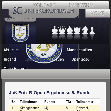
Navigation
Aktuelles
Termine
Verein
Mannschaften
überspringen
Jugend
Jugendopen
Frauen
Open 2026
Open Historie
Joß-Fritz B-Open Ergebnisse 5. Runde
Br
Teilnehmer
Punkte
-
TNr
Teilnehmer
Punkt
1
Kirchgessner,
(4)
-
8.
Rezvani,
(3½)