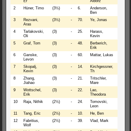
Er
Alborz
2
Hüner, Timo
(3½)
-
6.
Anderson,
(3½)
Ben
3
Rezvani,
(3½)
-
70.
Ye, Jonas
(3½)
Aras
4
Tarlakovski,
(3)
-
25.
Harass,
(3)
Oli
Kevin
5
Graf, Tom
(3)
-
48.
Berberich,
(3)
Erik
6
Ganske,
(3)
-
60.
Mattar, Lukas
(3)
Levon
7
Skopalj,
(3)
-
14.
Kirchgessner,
(3)
Kevin
Th
8
Zhang,
(3)
-
21.
Tritschler,
(3)
Jiahao
Mare
9
Wottschel,
(3)
-
22.
Lao,
(3)
Erik
Theodora
10
Raja, Nithik
(2½)
-
24.
Tomovski,
(2½)
Leon
11
Tang, Eric
(2½)
-
10.
He, Ben
(2½)
12
Fabritius,
(2½)
-
39.
Vlad, Mark
(2½)
Wolf