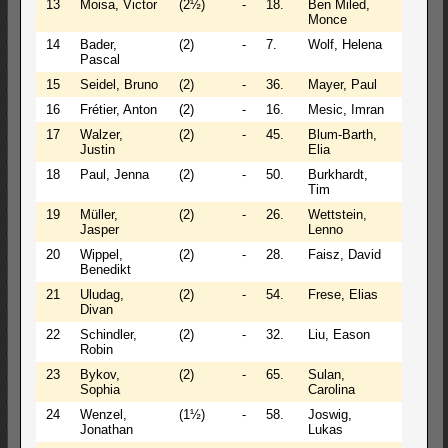
13
Moisa, Victor
(2½)
-
18.
Ben Miled,
(2½)
Monce
14
Bader,
(2)
-
7.
Wolf, Helena
(2)
Pascal
15
Seidel, Bruno
(2)
-
36.
Mayer, Paul
(2)
16
Frétier, Anton
(2)
-
16.
Mesic, Imran
(2)
17
Walzer,
(2)
-
45.
Blum-Barth,
(2)
Justin
Elia
18
Paul, Jenna
(2)
-
50.
Burkhardt,
(2)
Tim
19
Müller,
(2)
-
26.
Wettstein,
(2)
Jasper
Lenno
20
Wippel,
(2)
-
28.
Faisz, David
(2)
Benedikt
21
Uludag,
(2)
-
54.
Frese, Elias
(2)
Divan
22
Schindler,
(2)
-
32.
Liu, Eason
(2)
Robin
23
Bykov,
(2)
-
65.
Sulan,
(2)
Sophia
Carolina
24
Wenzel,
(1½)
-
58.
Joswig,
(2)
Jonathan
Lukas