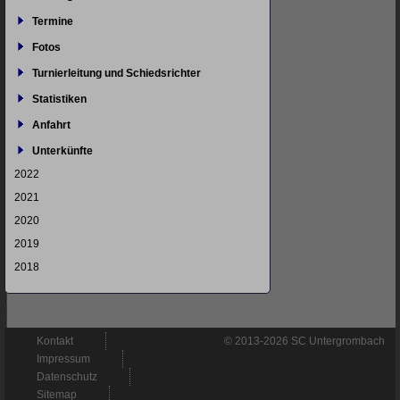
Termine
Fotos
Turnierleitung und Schiedsrichter
Statistiken
Anfahrt
Unterkünfte
2022
2021
2020
2019
2018
Navigation
Kontakt
© 2013-2026 SC Untergrombach
überspringen
Impressum
Datenschutz
Sitemap