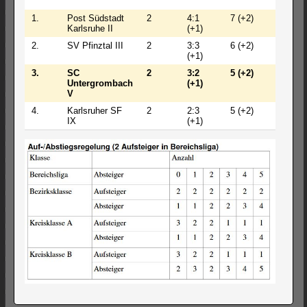
1.
Post Südstadt
2
4:1
7 (+2)
13½
Karlsruhe II
(+1)
2.
SV Pfinztal III
2
3:3
6 (+2)
9
(+1)
3.
SC
2
3:2
5 (+2)
10½
Untergrombach
(+1)
V
4.
Karlsruher SF
2
2:3
5 (+2)
6
IX
(+1)