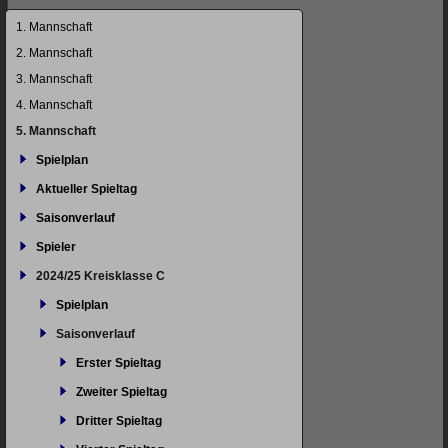
Navigation
1. Mannschaft
überspringen
2. Mannschaft
3. Mannschaft
4. Mannschaft
5. Mannschaft
Spielplan
Aktueller Spieltag
Saisonverlauf
Spieler
2024/25 Kreisklasse C
Spielplan
Saisonverlauf
Erster Spieltag
Zweiter Spieltag
Dritter Spieltag