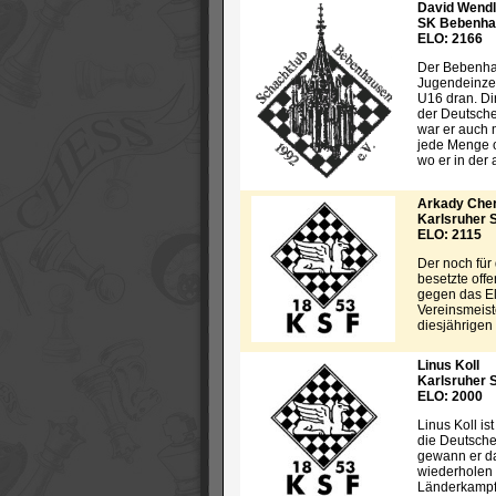
David Wendl
SK Bebenha
ELO: 2166
Der Bebenhau
Jugendeinzel
U16 dran. Di
der Deutschen
war er auch 
jede Menge of
wo er in der 
Arkady Che
Karlsruher 
ELO: 2115
Der noch für
besetzte off
gegen das El
Vereinsmeiste
diesjährigen
Linus Koll
Karlsruher 
ELO: 2000
Linus Koll is
die Deutsche
gewann er da
wiederholen 
Länderkampf 