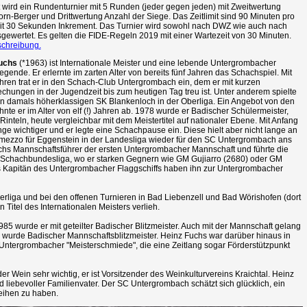
 wird ein Rundenturnier mit 5 Runden (jeder gegen jeden) mit Zweitwertung
n-Berger und Drittwertung Anzahl der Siege. Das Zeitlimit sind 90 Minuten pro
mit 30 Sekunden Inkrement. Das Turnier wird sowohl nach DWZ wie auch nach
ewertet. Es gelten die FIDE-Regeln 2019 mit einer Wartezeit von 30 Minuten.
schreibung.
Fuchs
(*1963) ist Internationale Meister und eine lebende Untergrombacher
gende. Er erlernte im zarten Alter von bereits fünf Jahren das Schachspiel. Mit
ren trat er in den Schach-Club Untergrombach ein, dem er mit kurzen
chungen in der Jugendzeit bis zum heutigen Tag treu ist. Unter anderem spielte
en damals höherklassigen SK Blankenloch in der Oberliga. Ein Angebot von den
nte er im Alter von elf (!) Jahren ab. 1978 wurde er Badischer Schülermeister,
inteln, heute vergleichbar mit dem Meistertitel auf nationaler Ebene. Mit Anfang
e wichtiger und er legte eine Schachpause ein. Diese hielt aber nicht lange an
ermezzo für Eggenstein in der Landesliga wieder für den SC Untergrombach ans
 Fuchs Mannschaftsführer der ersten Untergrombacher Mannschaft und führte die
e Schachbundesliga, wo er starken Gegnern wie GM Gujiarro (2680) oder GM
als Kapitän des Untergrombacher Flaggschiffs haben ihn zur Untergrombacher
rliga und bei den offenen Turnieren in Bad Liebenzell und Bad Wörishofen (dort
Titel des Internationalen Meisters verlieh.
 1985 wurde er mit geteilter Badischer Blitzmeister. Auch mit der Mannschaft gelang
er wurde Badischer Mannschaftsblitzmeister. Heinz Fuchs war darüber hinaus in
Untergrombacher "Meisterschmiede", die eine Zeitlang sogar Förderstützpunkt
 Wein sehr wichtig, er ist Vorsitzender des Weinkulturvereins Kraichtal. Heinz
 liebevoller Familienvater. Der SC Untergrombach schätzt sich glücklich, ein
Reihen zu haben.