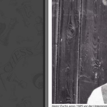
Heinz Fuchs anno 1985 vor der Untergromb