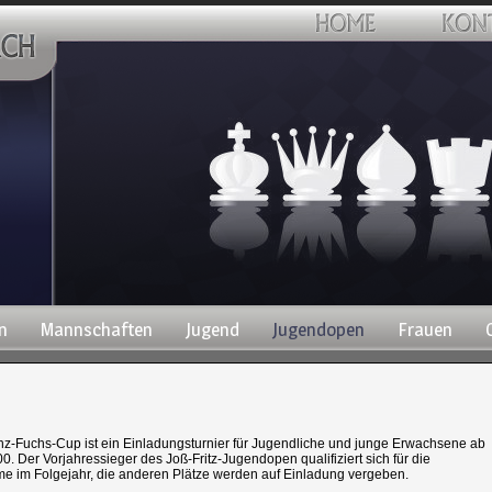
n
Mannschaften
Jugend
Jugendopen
Frauen
nz-Fuchs-Cup ist ein Einladungsturnier für Jugendliche und junge Erwachsene ab
. Der Vorjahressieger des Joß-Fritz-Jugendopen qualifiziert sich für die
me im Folgejahr, die anderen Plätze werden auf Einladung vergeben.