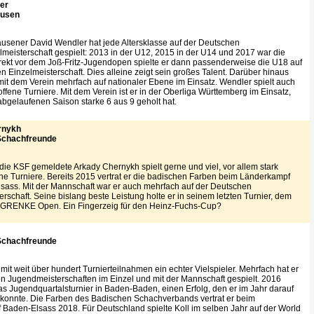
er
usen
sener David Wendler hat jede Altersklasse auf der Deutschen
meisterschaft gespielt: 2013 in der U12, 2015 in der U14 und 2017 war die
rekt vor dem Joß-Fritz-Jugendopen spielte er dann passenderweise die U18 auf
 Einzelmeisterschaft. Dies alleine zeigt sein großes Talent. Darüber hinaus
mit dem Verein mehrfach auf nationaler Ebene im Einsatz. Wendler spielt auch
fene Turniere. Mit dem Verein ist er in der Oberliga Württemberg im Einsatz,
abgelaufenen Saison starke 6 aus 9 geholt hat.
rnykh
Schachfreunde
 die KSF gemeldete Arkady Chernykh spielt gerne und viel, vor allem stark
ene Turniere. Bereits 2015 vertrat er die badischen Farben beim Länderkampf
sass. Mit der Mannschaft war er auch mehrfach auf der Deutschen
rschaft. Seine bislang beste Leistung holte er in seinem letzten Turnier, dem
 GRENKE Open. Ein Fingerzeig für den Heinz-Fuchs-Cup?
Schachfreunde
t mit weit über hundert Turnierteilnahmen ein echter Vielspieler. Mehrfach hat er
n Jugendmeisterschaften im Einzel und mit der Mannschaft gespielt. 2016
s Jugendquartalsturnier in Baden-Baden, einen Erfolg, den er im Jahr darauf
konnte. Die Farben des Badischen Schachverbands vertrat er beim
Baden-Elsass 2018. Für Deutschland spielte Koll im selben Jahr auf der World