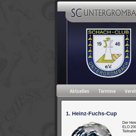
Navigation
Aktuelles
Termine
Verei
überspringen
1. Heinz-Fuchs-Cup
Der Hei
ELO 2000
Teilnah