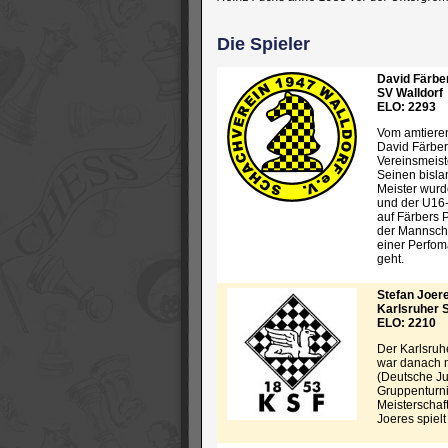
Die Spieler
David Färbe
SV Walldorf
ELO: 2293
Vom amtieren
David Färber.
Vereinsmeist
Seinen bislan
Meister wurd
und der U16-
auf Färbers P
der Mannschaf
einer Perfom
geht.
Stefan Joer
Karlsruher 
ELO: 2210
Der Karlsruh
war danach m
(Deutsche Ju
Gruppenturnie
Meisterschaf
Joeres spiel