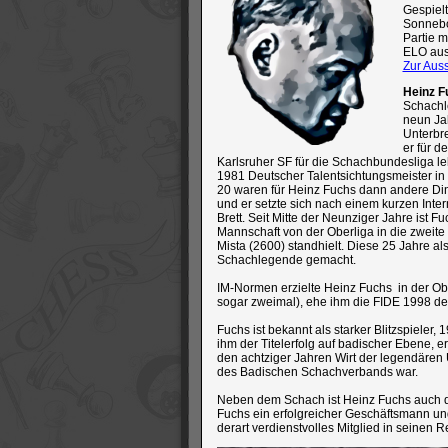
Gespielt
Sonnebor
Partie 
ELO ausg
Zur Aus
Heinz 
Schachle
neun Jah
Unterbre
er für d
Karlsruher SF für die Schachbundesliga leh
1981 Deutscher Talentsichtungsmeister in R
20 waren für Heinz Fuchs dann andere Ding
und er setzte sich nach einem kurzen Int
Brett. Seit Mitte der Neunziger Jahre ist
Mannschaft von der Oberliga in die zweit
Mista (2600) standhielt. Diese 25 Jahre 
Schachlegende gemacht.
IM-Normen erzielte Heinz Fuchs in der Obe
sogar zweimal), ehe ihm die FIDE 1998 den 
Fuchs ist bekannt als starker Blitzspieler,
ihm der Titelerfolg auf badischer Ebene, 
den achtziger Jahren Wirt der legendären 
des Badischen Schachverbands war.
Neben dem Schach ist Heinz Fuchs auch der
Fuchs ein erfolgreicher Geschäftsmann und
derart verdienstvolles Mitglied in seinen 