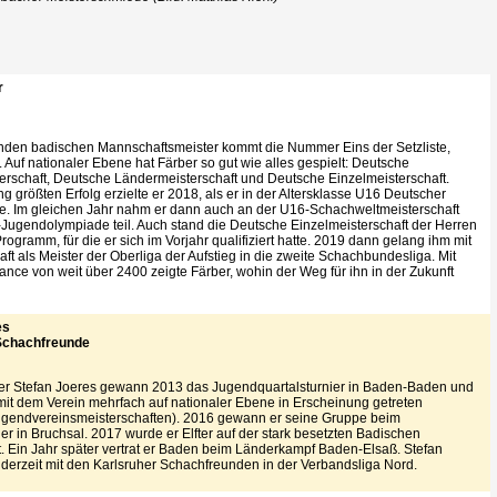
r
den badischen Mannschaftsmeister kommt die Nummer Eins der Setzliste,
 Auf nationaler Ebene hat Färber so gut wie alles gespielt: Deutsche
erschaft, Deutsche Ländermeisterschaft und Deutsche Einzelmeisterschaft.
g größten Erfolg erzielte er 2018, als er in der Altersklasse U16 Deutscher
e. Im gleichen Jahr nahm er dann auch an der U16-Schachweltmeisterschaft
Jugendolympiade teil. Auch stand die Deutsche Einzelmeisterschaft der Herren
rogramm, für die er sich im Vorjahr qualifiziert hatte. 2019 dann gelang ihm mit
t als Meister der Oberliga der Aufstieg in die zweite Schachbundesliga. Mit
ance von weit über 2400 zeigte Färber, wohin der Weg für ihn in der Zukunft
es
Schachfreunde
er Stefan Joeres gewann 2013 das Jugendquartalsturnier in Baden-Baden und
it dem Verein mehrfach auf nationaler Ebene in Erscheinung getreten
gendvereinsmeisterschaften). 2016 gewann er seine Gruppe beim
r in Bruchsal. 2017 wurde er Elfter auf der stark besetzten Badischen
t. Ein Jahr später vertrat er Baden beim Länderkampf Baden-Elsaß. Stefan
t derzeit mit den Karlsruher Schachfreunden in der Verbandsliga Nord.