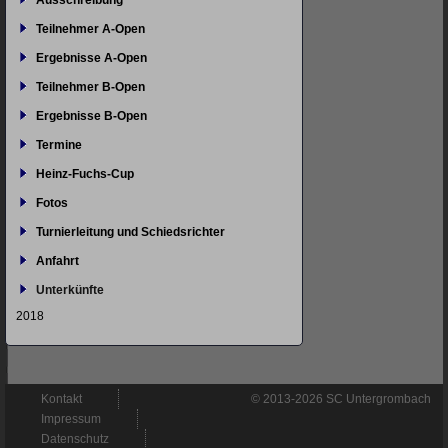
Ausschreibung
Teilnehmer A-Open
Ergebnisse A-Open
Teilnehmer B-Open
Ergebnisse B-Open
Termine
Heinz-Fuchs-Cup
Fotos
Turnierleitung und Schiedsrichter
Anfahrt
Unterkünfte
2018
Navigation
Kontakt
© 2013-2026 SC Untergrombach
überspringen
Impressum
Datenschutz