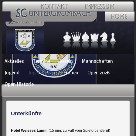
Navigation
Aktuelles
Termine
Verein
Mannschaften
überspringen
Jugend
Jugendopen
Frauen
Open 2026
Open Historie
Unterkünfte
Hotel Weisses Lamm
(15 min. zu Fuß vom Spielort entfernt)