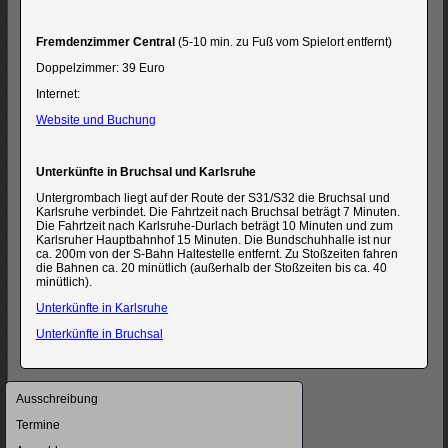
Fremdenzimmer Central
(5-10 min. zu Fuß vom Spielort entfernt)
Doppelzimmer: 39 Euro
Internet:
Website und Buchung
Unterkünfte in Bruchsal und Karlsruhe
Untergrombach liegt auf der Route der S31/S32 die Bruchsal und
Karlsruhe verbindet. Die Fahrtzeit nach Bruchsal beträgt 7 Minuten.
Die Fahrtzeit nach Karlsruhe-Durlach beträgt 10 Minuten und zum
Karlsruher Hauptbahnhof 15 Minuten. Die Bundschuhhalle ist nur
ca. 200m von der S-Bahn Haltestelle entfernt. Zu Stoßzeiten fahren
die Bahnen ca. 20 minütlich (außerhalb der Stoßzeiten bis ca. 40
minütlich).
Unterkünfte in Karlsruhe
Unterkünfte in Bruchsal
Navigation
Ausschreibung
überspringen
Termine