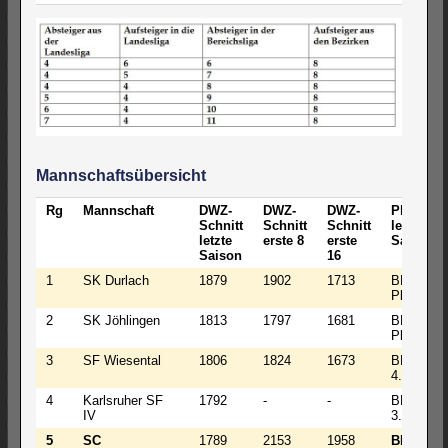
Mannschaftsübersicht
Rg
Mannschaft
DWZ-
DWZ-
DWZ-
Platz
Schnitt
Schnitt
Schnitt
letzte
letzte
erste 8
erste
Saison
Saison
16
1
SK Durlach
1879
1902
1713
BL-4 2.
Platz
2
SK Jöhlingen
1813
1797
1681
BL-4 4.
Platz
3
SF Wiesental
1806
1824
1673
BL-3
4.Platz
4
Karlsruher SF
1792
-
-
BL-3
IV
3.Platz
5
SC
1789
2153
1958
BL-3