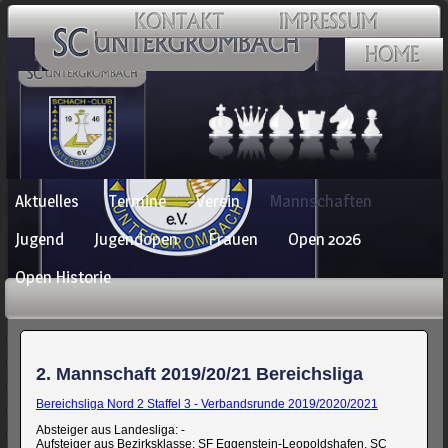
Navigation
Aktuelles
Termine
Verein
Mannschaften
überspringen
Jugend
Jugendopen
Frauen
Open 2026
Open Historie
2. Mannschaft 2019/20/21 Bereichsliga
Bereichsliga Nord 2 Staffel 3 - Verbandsrunde 2019/2020/2021
Absteiger aus Landesliga: -
Aufsteiger aus Bezirksklasse: SF Eggenstein-Leopoldshafen, SC