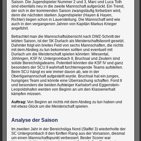
Saison. Die Jugendspieler Nummer 2 und 3, Marc und Luca Toth
sind ebenfalls neu in die zweite Mannschaft aufgerückt. Ein Trend,
der sich in der kommenden Saison zwangsläufig fortsetzen wird,
denn die nächsten starken Jugendspieler (Hayen & Hayen,
Richter) liegen schon in Lauerstellung. Die Mannschaft wird wie
auch in den vergangenen Jahren von Kapitän Markus Krieger
angeführt.
Betrachtet man die Mannschaftsübersicht nach DWZ-Schnitt der
letzten Saison, ist der SK Durlach als Meisterschaftsfavorit gesetzt.
Dahinter folgt ein breites Feld von sechs Mannschaften, die nichts
mit dem Abstieg zu tun bekommen sollten und eventuell mit
Durlach um die Meisterschaft spielen könnten: Wiesental,
Jöhlingen, KSF IV, Untergrombach II, Bruchsal und Zeutern sind
solide Bereichsligateams. Potentiell könnten die KSF IV und ganz
besonders der SCU II wahrhaft furchterregende Teams aufstellen.
Beim SCU hängt es wie immer davon ab, wie in der
Oberligamannschaft aufgestellt wurde. Bruchsal hat ein junges,
hungriges Team und könnte eine Überraschung schaffen. Forst II
und besonders die beiden Aufsteiger Karlsdorf und Eggenstein-
Leopoldshafen werden von Beginn an um den Klassenerhalt
kämpfen müssen.
Auftrag:
Von Beginn an nichts mit dem Abstieg zu tun haben und
mit etwas Glück um die Meisterschaft spielen.
Analyse der Saison
Im zweiten Jahr in der Bereichsliga Nord (Staffel 3) wiederholte der
SC Untergrombach II den fünften Rang aus der Vorsaison, diesmal
um einen Mannschaftspunkt verbessert. Bester Scorer war