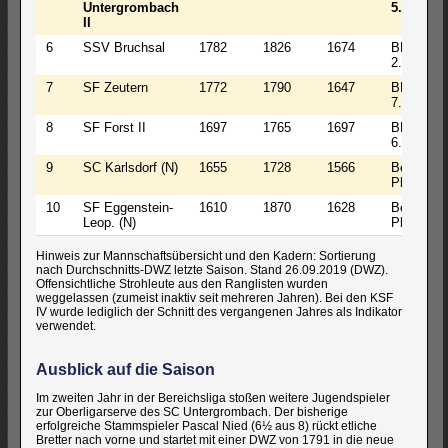
Untergrombach
5.Platz
II
6
SSV Bruchsal
1782
1826
1674
BL-3
2.Platz
7
SF Zeutern
1772
1790
1647
BL-3
7.Platz
8
SF Forst II
1697
1765
1697
BL-3
6.Platz
9
SC Karlsdorf (N)
1655
1728
1566
Bez 1.
Platz
10
SF Eggenstein-
1610
1870
1628
Bez 2.
Leop. (N)
Platz
Hinweis zur Mannschaftsübersicht und den Kadern: Sortierung
nach Durchschnitts-DWZ letzte Saison. Stand 26.09.2019 (DWZ).
Offensichtliche Strohleute aus den Ranglisten wurden
weggelassen (zumeist inaktiv seit mehreren Jahren). Bei den KSF
IV wurde lediglich der Schnitt des vergangenen Jahres als Indikator
verwendet.
Ausblick auf die Saison
Im zweiten Jahr in der Bereichsliga stoßen weitere Jugendspieler
zur Oberligarserve des SC Untergrombach. Der bisherige
erfolgreiche Stammspieler Pascal Nied (6½ aus 8) rückt etliche
Bretter nach vorne und startet mit einer DWZ von 1791 in die neue