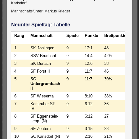
Karlsdorf
Mannschaftsführer: Markus Krieger
Neunter Spieltag: Tabelle
Rang
Mannschaft
Spiele
Punkte
Brettpunkte
BW
1
SK Jöhlingen
9
17:1
48
22
2
SSV Bruchsal
9
14:4
42½
19
3
SK Durlach
9
12:6
38
163
4
SF Forst II
9
11:7
46
20
5
SC
9
11:7
39½
173
Untergrombach
II
6
SF Wiesental
9
8:10
38½
17
7
Karlsruher SF
9
6:12
36
17
IV
8
SF Eggenstein-
9
6:12
27
135
Leop. (N)
9
SF Zeutern
9
3:15
23
10
10
SC Karlsdorf (N)
9
2:16
21½
74