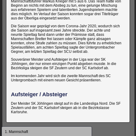
Mannschaftsführer Markus Krieger mit 5 aus 6. Das Team hatte von
Beginn an nichts mit dem Abstieg zu tun, eine gelunge Mischung
aus erfahrenen Spielern und talentierten Jugendspielern machte
dies möglich. Im Verlauf der Saison konnten sogar drei Titelträger
aus der Oberliga eingesetzt werden.
Die Saison war geprägt von dem Corona-Jahr 2020, wodurch sich
die Saison auf insgesamt zwei Jahre streckte. Der achte und
neunte Spieltag fand dann unter der Prämisse statt, dass
Mannschaften Bretter frei lassen oder Kämpfe ganz absagen
konnten, ohne Strafe zahlen zu müssen. Dies führte zu erheblichen
Spielausfällen, am achten Spieltag sagte der Untergrombacher
Gegner, am letzten Spieltag der SCU selbst ab.
Souveräner Meister und Aufsteiger in der Liga war der SK
Jöhlingen, der nur einen einzigen Punkt abgeben musste. In die
Bezirksliga steigen die SF Zeutern und der SC Karlsdorf ab.
Im kommenden Jahr wird sich die zweite Mannschaft des SC
Untergrombach mit einem neuen Gesicht präsentieren.
Aufsteiger / Absteiger
Der Meister SK Jöhlingen steigt auf in die Landesliga Nord. Die SF
Zeutern und der SC Karlsdorf steigen ab in die Bezirkslasse
Karlsruhe.
Navigation
1. Mannschaft