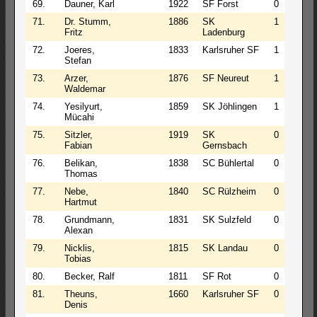
69.
Dauner, Karl
1922
SF Forst
0
2
71.
Dr. Stumm,
1886
SK
1
0
Fritz
Ladenburg
72.
Joeres,
1833
Karlsruher SF
1
0
Stefan
73.
Arzer,
1876
SF Neureut
1
0
Waldemar
74.
Yesilyurt,
1859
SK Jöhlingen
1
0
Mücahi
75.
Sitzler,
1919
SK
0
2
Fabian
Gernsbach
76.
Belikan,
1838
SC Bühlertal
0
2
Thomas
77.
Nebe,
1840
SC Rülzheim
0
2
Hartmut
78.
Grundmann,
1831
SK Sulzfeld
0
1
Alexan
79.
Nicklis,
1815
SK Landau
0
1
Tobias
80.
Becker, Ralf
1811
SF Rot
0
1
81.
Theuns,
1660
Karlsruher SF
0
1
Denis