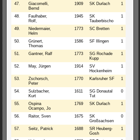
47.
Giacomelli,
1909
SK Durlach
1
0
Bernd
48.
Faulhaber,
1945
SK
1
0
Rolf,
Tauberbischo
49.
Niedermaier,
1773
SC Bretten
1
0
Helm
50.
Grünert,
1586
SF Illingen
1
0
Thomas
51.
Gantner, Ralf
1773
SG Rochade
1
0
Kupp
52.
May, Jürgen
1914
SV
1
0
Hockenheim
53.
Zschorsch,
1770
Karlsruher SF
1
0
Peter
54.
Sulzbacher,
1611
SG Donautal
0
2
Kurt
Tut
55.
Ospina
1769
SK Durlach
1
0
Ocampo, Jo
56.
Raitor, Sven
1675
SK
0
2
Großsachsen
57.
Seitz, Patrick
1688
SR Heuberg-
1
0
Gosh