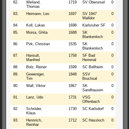
82.
Weiland,
1719
SV Oberursel
0
1
Thomas
83.
Heimann, Leo
1697
SV 1947
0
1
Walldor
84.
Koll, Lukas
1698
Karlsruher SF
0
1
85.
Moisa, Ghita
1688
SK
0
1
Blankenloch
86.
Pirk, Christian
1535
SK
0
1
Blankenloch
87.
Hansult,
1758
SF Bad
0
1
Manfred
Herrenal
88.
Bolz, Reiner
1599
SC Bellheim
0
1
89.
Geweniger,
1848
SSV
0
1
Tim
Bruchsal
90.
Wall, Viktor
1867
SK
0
1
Sandhausen
91.
Lanz, Udo
1731
VSG
0
0
Offenbach
92.
Schröder,
1730
SC Karlsdorf
0
0
Klaus
93.
Hennrich,
1712
SC Hassloch
0
0
Reinhar