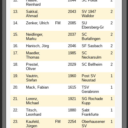
12.
Haase,
2044
SC Fulda
2
0
Reinhard
13.
Sakkal,
2043
SV 1947
2
0
Ahmad
Walldor
14.
Zenker, Ulrich
FM
2085
SU
2
0
Ebersberg-Gr
15.
Neidlinger,
2037
SC
2
0
Marku
Burlafingen
16.
Hanisch, Jörg
2046
SF Sasbach
2
0
17.
Maedler,
1985
SC
2
0
Thomas
Neckarsulm
18.
Prestel,
2029
SC Bellheim
2
0
Oliver
19.
Vautrin,
1960
Post SV
1
1
Stefan
Neustad
20.
Mack, Fabian
1615
TSV
1
1
Gerabronn
21.
Lorenz,
1921
SG Rochade
1
1
Michael
Kupp
22.
Titsch,
1880
Sabt
1
1
Leonhard
Frankfurte
23.
Kaufeld,
FM
2254
Oberhausener
1
1
Jürgen
SV