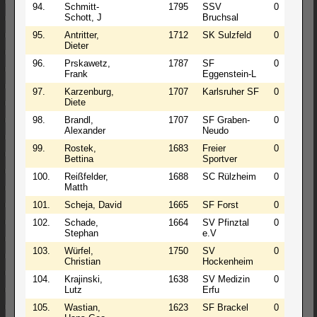
94.
Schmitt-
1795
SSV
0
0
Schott, J
Bruchsal
95.
Antritter,
1712
SK Sulzfeld
0
0
Dieter
96.
Prskawetz,
1787
SF
0
0
Frank
Eggenstein-L
97.
Karzenburg,
1707
Karlsruher SF
0
0
Diete
98.
Brandl,
1707
SF Graben-
0
0
Alexander
Neudo
99.
Rostek,
1683
Freier
0
0
Bettina
Sportver
100.
Reißfelder,
1688
SC Rülzheim
0
0
Matth
101.
Scheja, David
1665
SF Forst
0
0
102.
Schade,
1664
SV Pfinztal
0
0
Stephan
e.V
103.
Würfel,
1750
SV
0
0
Christian
Hockenheim
104.
Krajinski,
1638
SV Medizin
0
0
Lutz
Erfu
105.
Wastian,
1623
SF Brackel
0
0