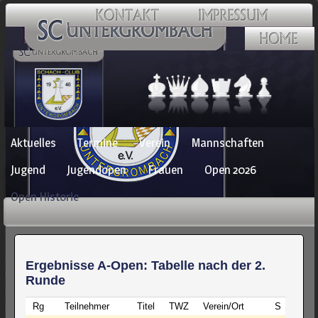
Navigation
Aktuelles
Termine
Verein
Mannschaften
überspringen
Jugend
Jugendopen
Frauen
Open 2026
Open Historie
Ergebnisse A-Open: Tabelle nach der 2.
Runde
Rg
Teilnehmer
Titel
TWZ
Verein/Ort
S
R