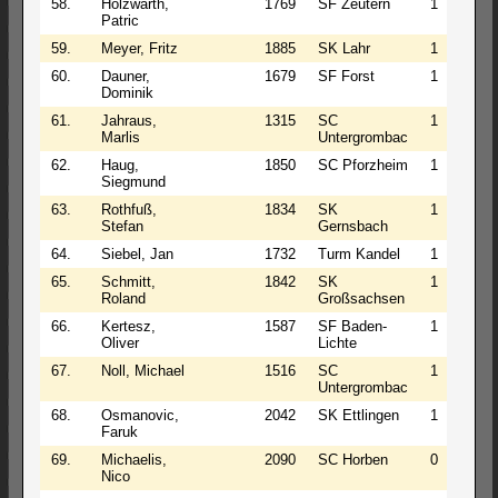
58.
Holzwarth,
1769
SF Zeutern
1
0
Patric
59.
Meyer, Fritz
1885
SK Lahr
1
0
60.
Dauner,
1679
SF Forst
1
0
Dominik
61.
Jahraus,
1315
SC
1
0
Marlis
Untergrombac
62.
Haug,
1850
SC Pforzheim
1
0
Siegmund
63.
Rothfuß,
1834
SK
1
0
Stefan
Gernsbach
64.
Siebel, Jan
1732
Turm Kandel
1
0
65.
Schmitt,
1842
SK
1
0
Roland
Großsachsen
66.
Kertesz,
1587
SF Baden-
1
0
Oliver
Lichte
67.
Noll, Michael
1516
SC
1
0
Untergrombac
68.
Osmanovic,
2042
SK Ettlingen
1
0
Faruk
69.
Michaelis,
2090
SC Horben
0
2
Nico