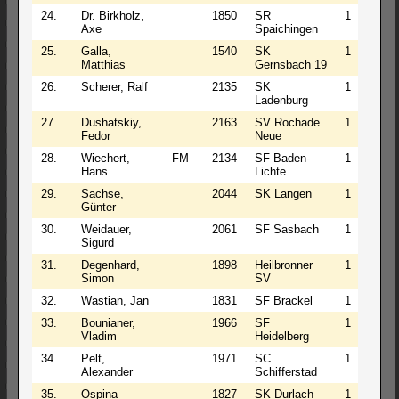
24.
Dr. Birkholz,
1850
SR
1
1
Axe
Spaichingen
25.
Galla,
1540
SK
1
1
Matthias
Gernsbach 19
26.
Scherer, Ralf
2135
SK
1
1
Ladenburg
27.
Dushatskiy,
2163
SV Rochade
1
1
Fedor
Neue
28.
Wiechert,
FM
2134
SF Baden-
1
1
Hans
Lichte
29.
Sachse,
2044
SK Langen
1
1
Günter
30.
Weidauer,
2061
SF Sasbach
1
1
Sigurd
31.
Degenhard,
1898
Heilbronner
1
1
Simon
SV
32.
Wastian, Jan
1831
SF Brackel
1
0
33.
Bounianer,
1966
SF
1
0
Vladim
Heidelberg
34.
Pelt,
1971
SC
1
0
Alexander
Schifferstad
35.
Ospina
1827
SK Durlach
1
0