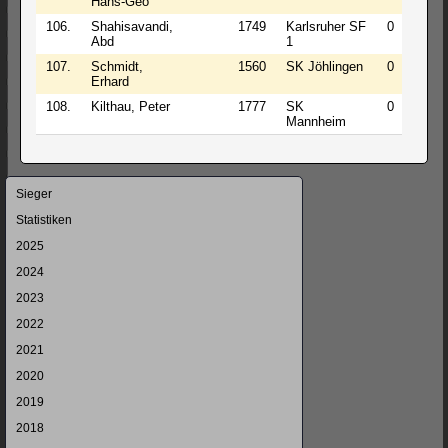
Hans-Geo
106.
Shahisavandi,
1749
Karlsruher SF
0
0
Abd
1
107.
Schmidt,
1560
SK Jöhlingen
0
0
Erhard
108.
Kilthau, Peter
1777
SK
0
0
Mannheim
Navigation
Sieger
überspringen
Statistiken
2025
2024
2023
2022
2021
2020
2019
2018