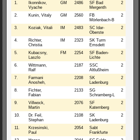
1.
Ikonnikov,
GM
2486
SF Bad
2
0
Vyache
Mergenth
2.
Kunin, Vitaly
GM
2560
FB
2
0
Mörlenbach-B
3.
Koziak, Vitali
IM
2483
SC Idar-
2
0
Oberste
4.
Richter,
IM
2323
SK Turm
2
0
Christia
Emsdett
5.
Kubacsny,
FM
2254
SF Baden-
2
0
Laszlo
Lichte
6.
Wittmann,
2187
SSC
2
0
Ralf
Altlußheim
7.
Farmani
2208
SK
2
0
Anosheh,
Ladenburg
8.
Fichter,
2133
SG
2
0
Fabian
Schramberg-L
9.
Villwock,
2076
SF
2
0
Martin
Katernberg
10.
Dr. Feil,
2108
SK
2
0
Stephan
Ladenburg
11.
Krzesinski,
2054
Sabt
2
0
Paul
Frankfurte