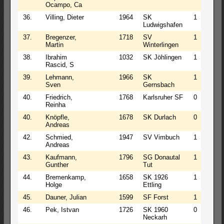
Ocampo, Ca
36.
Villing, Dieter
1964
SK
1
0
Ludwigshafen
37.
Bregenzer,
1718
SV
1
0
Martin
Winterlingen
38.
Ibrahim
1032
SK Jöhlingen
1
0
Rascid, S
39.
Lehmann,
1966
SK
1
0
Sven
Gernsbach
40.
Friedrich,
1768
Karlsruher SF
0
2
Reinha
40.
Knöpfle,
1678
SK Durlach
0
2
Andreas
42.
Schmied,
1947
SV Vimbuch
1
0
Andreas
43.
Kaufmann,
1796
SG Donautal
1
0
Gunther
Tut
44.
Bremenkamp,
1658
SK 1926
1
0
Holge
Ettling
45.
Dauner, Julian
1599
SF Forst
1
0
46.
Pek, Istvan
1726
SK 1960
0
2
Neckarh