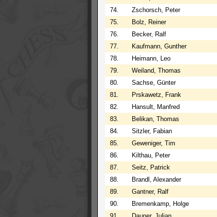
74.
Zschorsch, Peter
75.
Bolz, Reiner
76.
Becker, Ralf
77.
Kaufmann, Gunther
78.
Heimann, Leo
79.
Weiland, Thomas
80.
Sachse, Günter
81.
Prskawetz, Frank
82.
Hansult, Manfred
83.
Belikan, Thomas
84.
Sitzler, Fabian
85.
Geweniger, Tim
86.
Kilthau, Peter
87.
Seitz, Patrick
88.
Brandl, Alexander
89.
Gantner, Ralf
90.
Bremenkamp, Holge
91.
Dauner, Julian