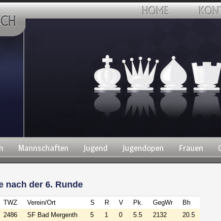
n
Mannschaften
Jugend
Jugendopen
Frauen
e nach der 6. Runde
TWZ
Verein/Ort
S
R
V
Pk.
GegWr
Bh
2486
SF Bad Mergenth
5
1
0
5.5
2132
20.5