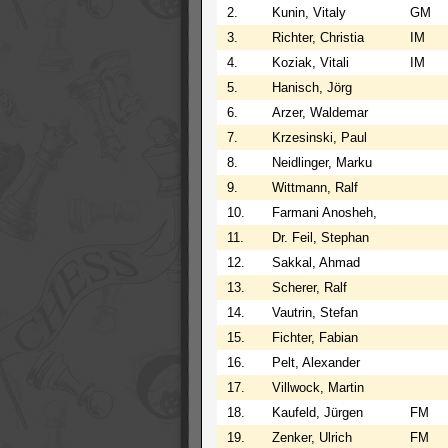
2.
Kunin, Vitaly
GM
3.
Richter, Christia
IM
4.
Koziak, Vitali
IM
5.
Hanisch, Jörg
6.
Arzer, Waldemar
7.
Krzesinski, Paul
8.
Neidlinger, Marku
9.
Wittmann, Ralf
10.
Farmani Anosheh,
11.
Dr. Feil, Stephan
12.
Sakkal, Ahmad
13.
Scherer, Ralf
14.
Vautrin, Stefan
15.
Fichter, Fabian
16.
Pelt, Alexander
17.
Villwock, Martin
18.
Kaufeld, Jürgen
FM
19.
Zenker, Ulrich
FM