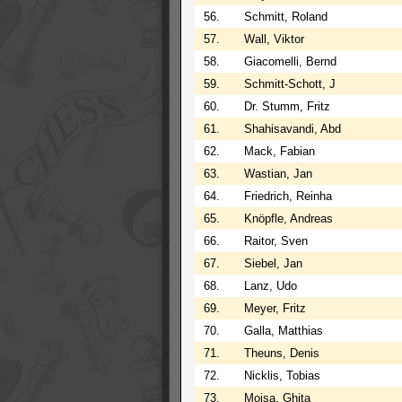
56.
Schmitt, Roland
57.
Wall, Viktor
58.
Giacomelli, Bernd
59.
Schmitt-Schott, J
60.
Dr. Stumm, Fritz
61.
Shahisavandi, Abd
62.
Mack, Fabian
63.
Wastian, Jan
64.
Friedrich, Reinha
65.
Knöpfle, Andreas
66.
Raitor, Sven
67.
Siebel, Jan
68.
Lanz, Udo
69.
Meyer, Fritz
70.
Galla, Matthias
71.
Theuns, Denis
72.
Nicklis, Tobias
73.
Moisa, Ghita