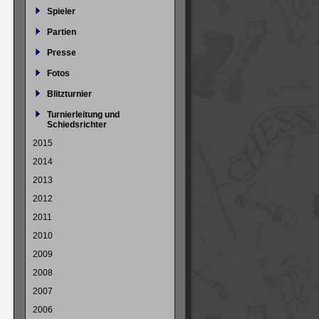
Spieler
Partien
Presse
Fotos
Blitzturnier
Turnierleitung und
Schiedsrichter
2015
2014
2013
2012
2011
2010
2009
2008
2007
2006