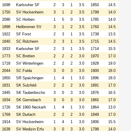
1698
Karlsruher SF
2
3
1
3.5
1850
14.5
1750
SV Hockenheim
3
1
2
3.5
1799
14.0
2090
SC Horben
1
5
0
3.5
1785
14.0
1898
Heilbronner SV
3
1
2
3.5
1760
14.5
1922
SF Forst
2
3
1
3.5
1738
13.5
1840
SC Rülzheim
2
3
1
3.5
1715
14.5
1833
Karlsruher SF
2
3
1
3.5
1714
15.5
1773
SC Bretten
2
2
2
3.0
1970
17.0
1718
SV Winterlingen
2
2
2
3.0
1928
19.0
2044
SC Fulda
3
0
3
3.0
1900
18.0
1850
SR Spaichingen
1
4
1
3.0
1896
18.0
1831
SK Sulzfeld
2
2
2
3.0
1891
17.0
1945
SK Tauberbischo
3
0
3
3.0
1876
16.5
1834
SK Gernsbach
3
0
3
3.0
1865
17.0
1726
SK 1960 Neckarh
1
4
1
3.0
1864
13.0
1769
SK Durlach
2
2
2
3.0
1849
17.0
1914
SV Hockenheim
1
4
1
3.0
1806
15.5
1638
SV Medizin Erfu
3
0
3
3.0
1798
14.0