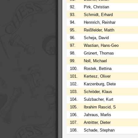
92.
Pirk, Christian
93.
Schmidt, Erhard
94.
Hennrich, Reinhar
95.
Reißfelder, Matth
96.
Scheja, David
97.
Wastian, Hans-Geo
98.
Grünert, Thomas
99.
Noll, Michael
100.
Rostek, Bettina
101.
Kertesz, Oliver
102.
Karzenburg, Diete
103.
Schröder, Klaus
104.
Sulzbacher, Kurt
105.
Ibrahim Rascid, S
106.
Jahraus, Marlis
107.
Antritter, Dieter
108.
Schade, Stephan