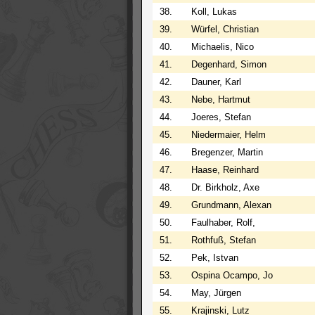
38.
Koll, Lukas
39.
Würfel, Christian
40.
Michaelis, Nico
41.
Degenhard, Simon
42.
Dauner, Karl
43.
Nebe, Hartmut
44.
Joeres, Stefan
45.
Niedermaier, Helm
46.
Bregenzer, Martin
47.
Haase, Reinhard
48.
Dr. Birkholz, Axe
49.
Grundmann, Alexan
50.
Faulhaber, Rolf,
51.
Rothfuß, Stefan
52.
Pek, Istvan
53.
Ospina Ocampo, Jo
54.
May, Jürgen
55.
Krajinski, Lutz