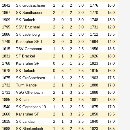
1842
SK Großsachsen
2
2
2
3.0
1776
16.0
1867
SK Sandhausen
2
2
2
3.0
1770
15.0
1909
SK Durlach
3
0
3
3.0
1748
13.0
1795
SSV Bruchsal
2
2
2
3.0
1731
12.0
1886
SK Ladenburg
2
2
2
3.0
1712
13.5
1749
Karlsruher SF 1
3
0
3
3.0
1694
14.0
1615
TSV Gerabronn
1
3
2
2.5
1956
18.5
1831
SF Brackel
2
1
3
2.5
1926
18.0
1768
Karlsruher SF
0
5
1
2.5
1923
17.0
1678
SK Durlach
0
5
1
2.5
1915
16.0
1675
SK Großsachsen
1
3
2
2.5
1903
17.5
1732
Turm Kandel
2
1
3
2.5
1888
17.0
1731
VSG Offenbach
2
1
3
2.5
1888
16.0
1885
SK Lahr
2
1
3
2.5
1881
18.0
1540
SK Gernsbach 19
1
3
2
2.5
1875
17.0
1660
Karlsruher SF
2
1
3
2.5
1850
15.5
1815
SK Landau
2
1
3
2.5
1840
17.0
1688
SK Blankenloch
1
3
2
2.5
1823
15.5