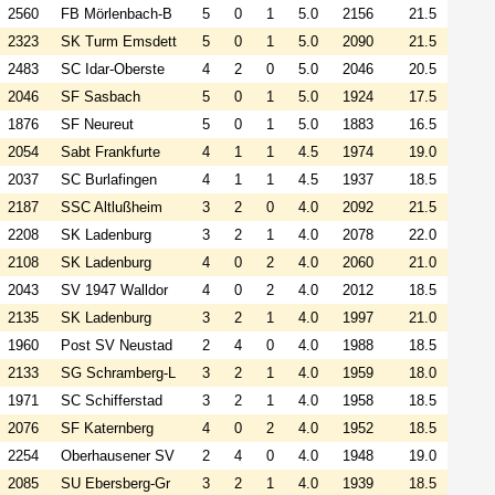
2560
FB Mörlenbach-B
5
0
1
5.0
2156
21.5
2323
SK Turm Emsdett
5
0
1
5.0
2090
21.5
2483
SC Idar-Oberste
4
2
0
5.0
2046
20.5
2046
SF Sasbach
5
0
1
5.0
1924
17.5
1876
SF Neureut
5
0
1
5.0
1883
16.5
2054
Sabt Frankfurte
4
1
1
4.5
1974
19.0
2037
SC Burlafingen
4
1
1
4.5
1937
18.5
2187
SSC Altlußheim
3
2
0
4.0
2092
21.5
2208
SK Ladenburg
3
2
1
4.0
2078
22.0
2108
SK Ladenburg
4
0
2
4.0
2060
21.0
2043
SV 1947 Walldor
4
0
2
4.0
2012
18.5
2135
SK Ladenburg
3
2
1
4.0
1997
21.0
1960
Post SV Neustad
2
4
0
4.0
1988
18.5
2133
SG Schramberg-L
3
2
1
4.0
1959
18.0
1971
SC Schifferstad
3
2
1
4.0
1958
18.5
2076
SF Katernberg
4
0
2
4.0
1952
18.5
2254
Oberhausener SV
2
4
0
4.0
1948
19.0
2085
SU Ebersberg-Gr
3
2
1
4.0
1939
18.5