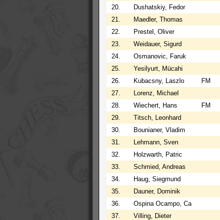
20.
Dushatskiy, Fedor
21.
Maedler, Thomas
22.
Prestel, Oliver
23.
Weidauer, Sigurd
24.
Osmanovic, Faruk
25.
Yesilyurt, Mücahi
26.
Kubacsny, Laszlo
FM
27.
Lorenz, Michael
28.
Wiechert, Hans
FM
29.
Titsch, Leonhard
30.
Bounianer, Vladim
31.
Lehmann, Sven
32.
Holzwarth, Patric
33.
Schmied, Andreas
34.
Haug, Siegmund
35.
Dauner, Dominik
36.
Ospina Ocampo, Ca
37.
Villing, Dieter