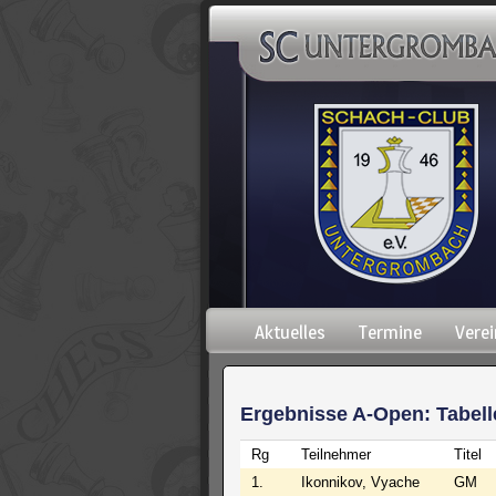
Navigation
Aktuelles
Termine
Verei
überspringen
Ergebnisse A-Open: Tabell
Rg
Teilnehmer
Titel
1.
Ikonnikov, Vyache
GM