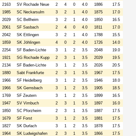
2163
SV Rochade Neue
2
4
0
4.0
1886
17.5
1985
SC Neckarsulm
3
2
1
4.0
1875
17.0
2029
SC Bellheim
3
2
1
4.0
1850
16.5
2061
SF Sasbach
2
4
0
4.0
1811
17.0
2042
SK Ettlingen
3
2
1
4.0
1788
15.5
1859
SK Jöhlingen
4
0
2
4.0
1726
14.0
2254
SF Baden-Lichte
3
1
2
3.5
2048
19.0
1921
SG Rochade Kupp
2
3
1
3.5
2029
19.5
2134
SF Baden-Lichte
3
1
2
3.5
2026
20.5
1880
Sabt Frankfurte
2
3
1
3.5
1967
17.5
1966
SF Heidelberg
3
1
2
3.5
1946
18.0
1966
SK Gernsbach
3
1
2
3.5
1905
18.5
1769
SF Zeutern
3
1
2
3.5
1899
16.5
1947
SV Vimbuch
2
3
1
3.5
1897
16.0
1850
SC Pforzheim
2
3
1
3.5
1887
17.5
1679
SF Forst
3
1
2
3.5
1881
17.5
1827
SK Durlach
3
1
2
3.5
1878
17.5
1964
SK Ludwigshafen
2
3
1
3.5
1866
17.5