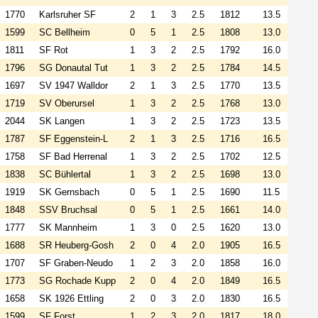
1770
Karlsruher SF
2
1
3
2.5
1812
13.5
1599
SC Bellheim
0
5
1
2.5
1808
13.0
1811
SF Rot
1
3
2
2.5
1792
16.0
1796
SG Donautal Tut
1
3
2
2.5
1784
14.5
1697
SV 1947 Walldor
2
1
3
2.5
1770
13.5
1719
SV Oberursel
1
3
2
2.5
1768
13.0
2044
SK Langen
1
3
2
2.5
1723
13.5
1787
SF Eggenstein-L
2
1
3
2.5
1716
16.5
1758
SF Bad Herrenal
1
3
2
2.5
1702
12.5
1838
SC Bühlertal
1
3
2
2.5
1698
13.0
1919
SK Gernsbach
0
5
1
2.5
1690
11.5
1848
SSV Bruchsal
0
5
1
2.5
1661
14.0
1777
SK Mannheim
1
3
0
2.5
1620
13.0
1688
SR Heuberg-Gosh
2
0
4
2.0
1905
16.5
1707
SF Graben-Neudo
1
2
3
2.0
1858
16.0
1773
SG Rochade Kupp
2
0
4
2.0
1849
16.5
1658
SK 1926 Ettling
2
0
3
2.0
1830
16.5
1599
SF Forst
1
2
3
2.0
1817
18.0