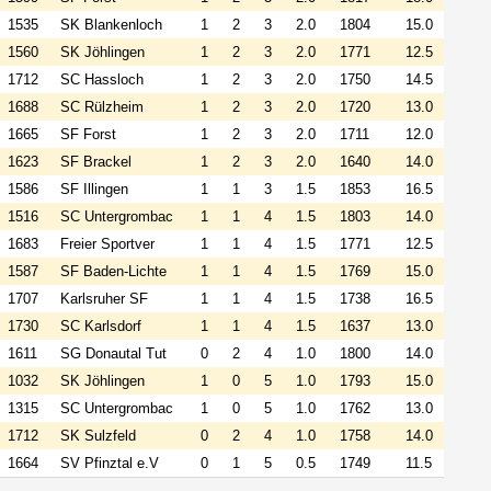
1535
SK Blankenloch
1
2
3
2.0
1804
15.0
1560
SK Jöhlingen
1
2
3
2.0
1771
12.5
1712
SC Hassloch
1
2
3
2.0
1750
14.5
1688
SC Rülzheim
1
2
3
2.0
1720
13.0
1665
SF Forst
1
2
3
2.0
1711
12.0
1623
SF Brackel
1
2
3
2.0
1640
14.0
1586
SF Illingen
1
1
3
1.5
1853
16.5
1516
SC Untergrombac
1
1
4
1.5
1803
14.0
1683
Freier Sportver
1
1
4
1.5
1771
12.5
1587
SF Baden-Lichte
1
1
4
1.5
1769
15.0
1707
Karlsruher SF
1
1
4
1.5
1738
16.5
1730
SC Karlsdorf
1
1
4
1.5
1637
13.0
1611
SG Donautal Tut
0
2
4
1.0
1800
14.0
1032
SK Jöhlingen
1
0
5
1.0
1793
15.0
1315
SC Untergrombac
1
0
5
1.0
1762
13.0
1712
SK Sulzfeld
0
2
4
1.0
1758
14.0
1664
SV Pfinztal e.V
0
1
5
0.5
1749
11.5