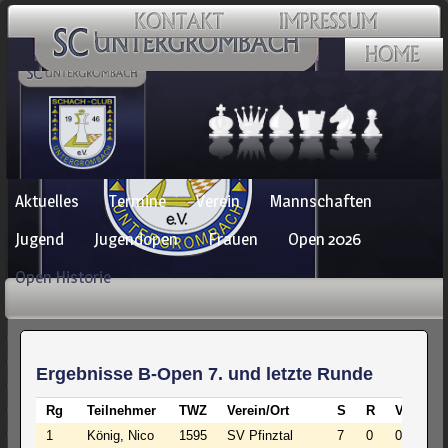
Navigation
Aktuelles
Termine
Verein
Mannschaften
überspringen
Jugend
Jugendopen
Frauen
Open 2026
Open Historie
Ergebnisse B-Open 7. und letzte Runde
Rg
Teilnehmer
TWZ
Verein/Ort
S
R
V
Pkt
1
König, Nico
1595
SV Pfinztal
7
0
0
7.0