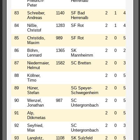
Friedrich-
Herrenalb
Peter
83
Schreiber,
1140
SF Bad
2
1
4
2.5
Andreas
Herrenalb
84
Nißle,
1283
SF Rot
2
1
4
2.5
Christof
85
Christidis,
989
SF Rot
2
0
5
2.0
Maxim
86
Böhm,
1365
SK
2
0
2
2.0
Lennard
Mannheimm
87
Niedermaier,
1582
SC Bretten
2
0
3
2.0
Helmut
88
Köllner,
2
0
5
2.0
Timo
89
Hüner,
SG Speyer-
2
0
5
2.0
Stefan
Schwegenheim
90
Wenzel,
987
SC
2
0
5
2.0
Jonathan
Untergrombach
91
Alp,
2
0
5
2.0
Dökmetas
92
Seyfried,
SC
2
0
3
2.0
Max
Untergrombach
93
Langlotz,
1108
SK Sulzfeld
2
0
5
2.0