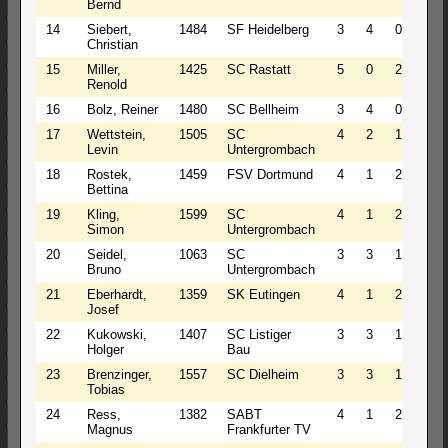
Bernd
14
Siebert,
1484
SF Heidelberg
3
4
0
5.0
Christian
15
Miller,
1425
SC Rastatt
5
0
2
5.0
Renold
16
Bolz, Reiner
1480
SC Bellheim
3
4
0
5.0
17
Wettstein,
1505
SC
4
2
1
5.0
Levin
Untergrombach
18
Rostek,
1459
FSV Dortmund
4
1
2
4.5
Bettina
19
Kling,
1599
SC
4
1
2
4.5
Simon
Untergrombach
20
Seidel,
1063
SC
3
3
1
4.5
Bruno
Untergrombach
21
Eberhardt,
1359
SK Eutingen
4
1
2
4.5
Josef
22
Kukowski,
1407
SC Listiger
3
3
1
4.5
Holger
Bau
23
Brenzinger,
1557
SC Dielheim
3
3
1
4.5
Tobias
24
Ress,
1382
SABT
4
1
2
4.5
Magnus
Frankfurter TV