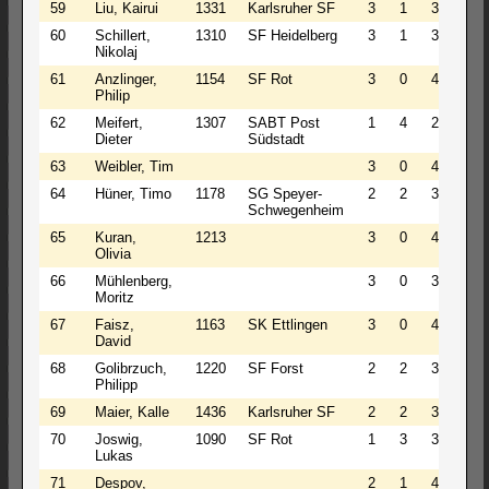
59
Liu, Kairui
1331
Karlsruher SF
3
1
3
3.5
60
Schillert,
1310
SF Heidelberg
3
1
3
3.5
Nikolaj
61
Anzlinger,
1154
SF Rot
3
0
4
3.0
Philip
62
Meifert,
1307
SABT Post
1
4
2
3.0
Dieter
Südstadt
63
Weibler, Tim
3
0
4
3.0
64
Hüner, Timo
1178
SG Speyer-
2
2
3
3.0
Schwegenheim
65
Kuran,
1213
3
0
4
3.0
Olivia
66
Mühlenberg,
3
0
3
3.0
Moritz
67
Faisz,
1163
SK Ettlingen
3
0
4
3.0
David
68
Golibrzuch,
1220
SF Forst
2
2
3
3.0
Philipp
69
Maier, Kalle
1436
Karlsruher SF
2
2
3
3.0
70
Joswig,
1090
SF Rot
1
3
3
2.5
Lukas
71
Despov,
2
1
4
2.5