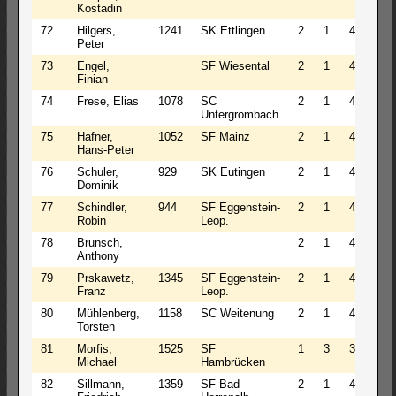
Kostadin
72
Hilgers,
1241
SK Ettlingen
2
1
4
2.5
Peter
73
Engel,
SF Wiesental
2
1
4
2.5
Finian
74
Frese, Elias
1078
SC
2
1
4
2.5
Untergrombach
75
Hafner,
1052
SF Mainz
2
1
4
2.5
Hans-Peter
76
Schuler,
929
SK Eutingen
2
1
4
2.5
Dominik
77
Schindler,
944
SF Eggenstein-
2
1
4
2.5
Robin
Leop.
78
Brunsch,
2
1
4
2.5
Anthony
79
Prskawetz,
1345
SF Eggenstein-
2
1
4
2.5
Franz
Leop.
80
Mühlenberg,
1158
SC Weitenung
2
1
4
2.5
Torsten
81
Morfis,
1525
SF
1
3
3
2.5
Michael
Hambrücken
82
Sillmann,
1359
SF Bad
2
1
4
2.5