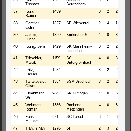
Thomas
Bergzabern
37
Kuran,
1439
3
2
2
4.0
Rainer
38
Gentner,
1327
SF Wiesental
2
4
1
4.0
Colin
39
Jakob,
1329
Karlsruher SF
4
0
3
4.0
Lucas
40
König, Jens
1429
SK Mannheim-
3
2
2
4.0
Lindenhof
41
Tritschler,
1159
SC
4
0
3
4.0
Marek
Untergrombach
42
Fritz,
1284
3
2
2
4.0
Fabian
43
Tarlakovski,
1354
SSV Bruchsal
3
2
2
4.0
Oliver
44
Eisenmann,
984
SK Eutingen
4
0
3
4.0
Willi
45
Weitmann,
1386
Rochade
4
0
3
4.0
Roman
Metzingen
46
Funk,
921
SC Lorsch
3
1
3
3.5
Michael
47
Tian, Yihan
1276
SF
2
3
2
3.5