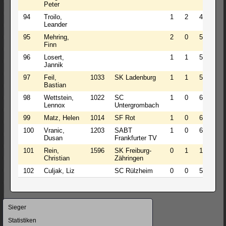
Peter
94
Troilo,
1
2
4
2.0
Leander
95
Mehring,
2
0
5
2.0
Finn
96
Losert,
1
1
5
1.5
Jannik
97
Feil,
1033
SK Ladenburg
1
1
5
1.5
Bastian
98
Wettstein,
1022
SC
1
0
6
1.0
Lennox
Untergrombach
99
Matz, Helen
1014
SF Rot
1
0
6
1.0
100
Vranic,
1203
SABT
1
0
6
1.0
Dusan
Frankfurter TV
101
Rein,
1596
SK Freiburg-
0
1
1
0.5
Christian
Zähringen
102
Culjak, Liz
SC Rülzheim
0
0
5
0.0
Navigation
Sieger
überspringen
Statistiken