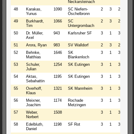
Neckarsteinach
48
Karakas,
1090
SC Niefern-
2
3
2
3.5
Yunus
Öschelbronn
49
Burkhardt,
1066
SC
2
3
2
3.5
Tim
Untergrombach
50
Dr. Müller,
943
Karlsruher SF
3
1
3
3.5
Axel
51
Arora, Ryan
983
SV Walldorf
2
3
2
3.5
52
Behnke,
1646
SK
3
1
3
3.5
Matthias
Blankenloch
53
Schuler,
1254
SK Eutingen
3
1
3
3.5
Julian
54
Aktas,
1195
SK Eutingen
3
1
3
3.5
Sebahattin
55
Overhoff,
1321
SK Mannheim
3
1
3
3.5
Klaus
56
Meixner,
1174
Rochade
3
1
3
3.5
Joachim
Metzingen
57
Weber,
1508
3
1
3
3.5
Norbert
58
Edelbluth,
1198
SF Rot
3
1
3
3.5
Daniel