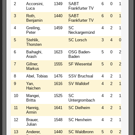
2
Accorsini,
1349
SABT
6
0
1
6.0
Luca
Frankfurter TV
3
Roth,
1440
SABT
6
0
1
6.0
Benjamin
Frankfurter TV
4
Greiling,
1459
SC
4
2
1
5.0
Peter
Neckargemünd
5
Stehlik,
SC Lorsch
3
4
0
5.0
Thorsten
6
Baihaghi,
1623
OSG Baden-
5
0
2
5.0
Arash
Baden
7
Gillner,
1555
SF Wiesental
5
0
2
5.0
Markus
8
Abel, Tobias
1476
SSV Bruchsal
4
2
1
5.0
9
Yan,
1616
SV Walldorf
4
2
1
5.0
Haichen
10
Mangei,
1525
SC
4
2
1
5.0
Britta
Untergrombach
11
Hannig,
1641
SC Dielheim
4
2
1
5.0
Armin
12
Brauer,
1548
SC Herxheim
4
2
1
5.0
Julian
13
Anderer,
1440
SC Waldbronn
5
0
2
5.0