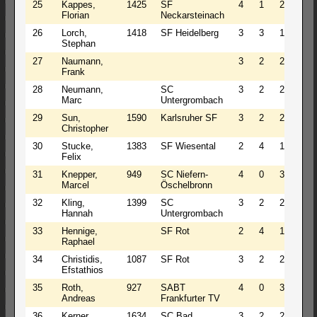
25
Kappes,
1425
SF
4
1
2
4.5
Florian
Neckarsteinach
26
Lorch,
1418
SF Heidelberg
3
3
1
4.5
Stephan
27
Naumann,
3
2
2
4.0
Frank
28
Neumann,
SC
3
2
2
4.0
Marc
Untergrombach
29
Sun,
1590
Karlsruher SF
3
2
2
4.0
Christopher
30
Stucke,
1383
SF Wiesental
2
4
1
4.0
Felix
31
Knepper,
949
SC Niefern-
4
0
3
4.0
Marcel
Öschelbronn
32
Kling,
1399
SC
3
2
2
4.0
Hannah
Untergrombach
33
Hennige,
SF Rot
2
4
1
4.0
Raphael
34
Christidis,
1087
SF Rot
3
2
2
4.0
Efstathios
35
Roth,
927
SABT
4
0
3
4.0
Andreas
Frankfurter TV
36
Kerner,
1634
SC Bad
3
2
2
4.0