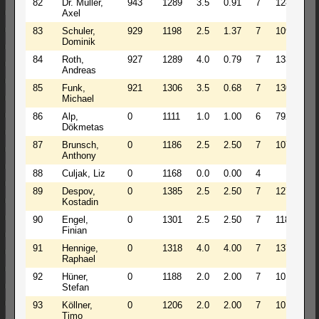
82
Dr. Müller,
943
1289
3.5
0.91
7
1289
1
Axel
83
Schuler,
929
1198
2.5
1.37
7
1096
1
Dominik
84
Roth,
927
1289
4.0
0.79
7
1339
1
Andreas
85
Funk,
921
1306
3.5
0.68
7
1306
1
Michael
86
Alp,
0
1111
1.0
1.00
6
792
7
Dökmetas
87
Brunsch,
0
1186
2.5
2.50
7
1072
1
Anthony
88
Culjak, Liz
0
1168
0.0
0.00
4
0
89
Despov,
0
1385
2.5
2.50
7
1275
1
Kostadin
90
Engel,
0
1301
2.5
2.50
7
1189
1
Finian
91
Hennige,
0
1318
4.0
4.00
7
1373
1
Raphael
92
Hüner,
0
1188
2.0
2.00
7
1014
1
Stefan
93
Köllner,
0
1206
2.0
2.00
7
1019
1
Timo