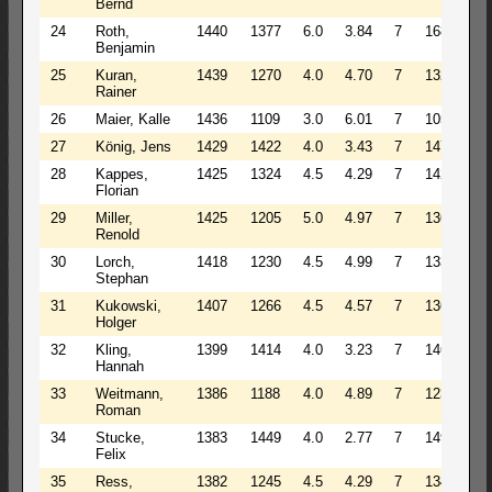
Bernd
24
Roth,
1440
1377
6.0
3.84
7
1686
1
Benjamin
25
Kuran,
1439
1270
4.0
4.70
7
1320
1
Rainer
26
Maier, Kalle
1436
1109
3.0
6.01
7
1059
1
27
König, Jens
1429
1422
4.0
3.43
7
1472
1
28
Kappes,
1425
1324
4.5
4.29
7
1426
1
Florian
29
Miller,
1425
1205
5.0
4.97
7
1363
1
Renold
30
Lorch,
1418
1230
4.5
4.99
7
1332
1
Stephan
31
Kukowski,
1407
1266
4.5
4.57
7
1368
1
Holger
32
Kling,
1399
1414
4.0
3.23
7
1464
1
Hannah
33
Weitmann,
1386
1188
4.0
4.89
7
1238
1
Roman
34
Stucke,
1383
1449
4.0
2.77
7
1499
1
Felix
35
Ress,
1382
1245
4.5
4.29
7
1347
1