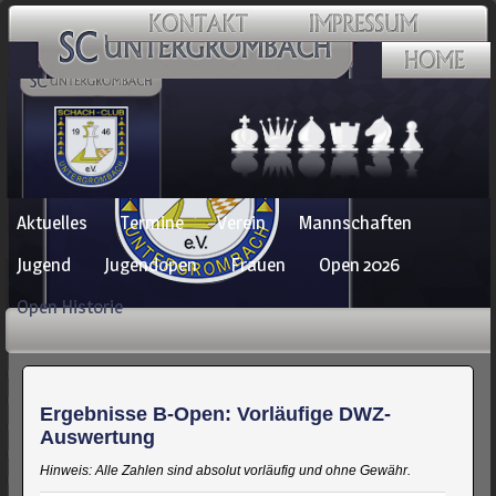
Navigation
Aktuelles
Termine
Verein
Mannschaften
überspringen
Jugend
Jugendopen
Frauen
Open 2026
Open Historie
Ergebnisse B-Open: Vorläufige DWZ-
Auswertung
Hinweis: Alle Zahlen sind absolut vorläufig und ohne Gewähr.