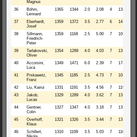
Magnus
36
Böhm,
1365
1344
2.0
2.08
4
1344
1
Lennard
37
Eberhardt,
1359
1372
3.5
2.77
6
1429
1
Josef
38
Sillmann,
1359
1168
2.5
5.00
7
1066
1
Friedrich-
Peter
39
Tarlakovski,
1354
1289
4.0
4.03
7
1339
1
Oliver
40
Accorsini,
1349
1471
6.0
2.39
7
1780
1
Luca
41
Prskawetz,
1345
1185
2.5
4.73
7
1083
1
Franz
42
Liu, Kairui
1331
1191
3.5
4.56
7
1191
1
43
Jakob,
1329
1289
4.0
3.62
7
1339
1
Lucas
44
Gentner,
1327
1347
4.0
3.18
7
1397
1
Colin
45
Overhoff,
1321
1326
3.5
3.44
7
1326
1
Klaus
46
Schillert,
1310
1109
3.5
5.03
7
1109
1
Nikola