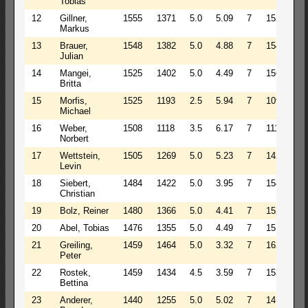
Tobias
12
Gillner,
1555
1371
5.0
5.09
7
1529
1
Markus
13
Brauer,
1548
1382
5.0
4.88
7
1540
1
Julian
14
Mangei,
1525
1402
5.0
4.49
7
1560
1
Britta
15
Morfis,
1525
1193
2.5
5.94
7
1091
1
Michael
16
Weber,
1508
1118
3.5
6.17
7
1118
1
Norbert
17
Wettstein,
1505
1269
5.0
5.23
7
1427
1
Levin
18
Siebert,
1484
1422
5.0
3.95
7
1580
1
Christian
19
Bolz, Reiner
1480
1366
5.0
4.41
7
1524
1
20
Abel, Tobias
1476
1355
5.0
4.49
7
1513
1
21
Greiling,
1459
1464
5.0
3.32
7
1622
1
Peter
22
Rostek,
1459
1434
4.5
3.59
7
1536
1
Bettina
23
Anderer,
1440
1255
5.0
5.02
7
1413
1