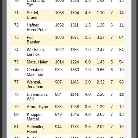
70
Burkhardt,
1066
1328
3.5
1.42
7
1328
1
Tim
71
Seidel,
1063
1394
4.5
1.10
7
1496
1
Bruno
72
Hafner,
1052
1311
1.5
1.26
6
1118
1
Hans-Peter
73
Feil,
1033
1071
1.5
3.27
7
841
9
Bastian
74
Wettstein,
1022
1156
1.0
2.47
7
847
9
Lennox
75
Matz, Helen
1014
1224
0.0
1.43
5
547
9
76
Christidis,
989
1360
1.0
0.66
6
1087
1
Maximos
77
Wenzel,
987
1143
2.0
2.32
7
985
9
Jonathan
78
Eisenmann,
984
1141
4.0
2.26
7
1191
1
Willi
79
Arora, Ryan
983
1256
3.5
1.29
7
1256
1
80
Knepper,
949
1346
4.0
0.63
7
1396
1
Marcel
81
Schindler,
944
1173
2.5
2.02
7
1071
9
Robin