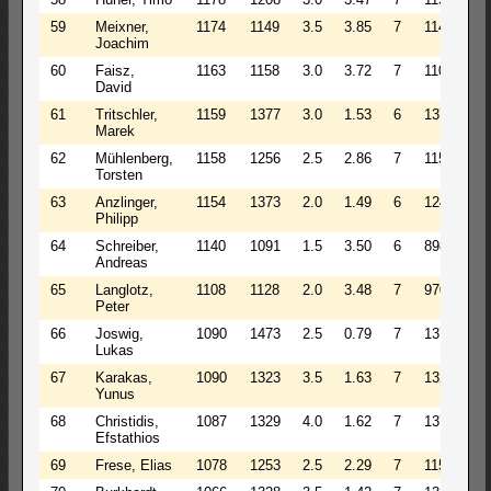
59
Meixner,
1174
1149
3.5
3.85
7
1149
1
Joachim
60
Faisz,
1163
1158
3.0
3.72
7
1108
1
David
61
Tritschler,
1159
1377
3.0
1.53
6
1377
1
Marek
62
Mühlenberg,
1158
1256
2.5
2.86
7
1154
1
Torsten
63
Anzlinger,
1154
1373
2.0
1.49
6
1248
1
Philipp
64
Schreiber,
1140
1091
1.5
3.50
6
898
1
Andreas
65
Langlotz,
1108
1128
2.0
3.48
7
970
1
Peter
66
Joswig,
1090
1473
2.5
0.79
7
1371
1
Lukas
67
Karakas,
1090
1323
3.5
1.63
7
1323
1
Yunus
68
Christidis,
1087
1329
4.0
1.62
7
1379
1
Efstathios
69
Frese, Elias
1078
1253
2.5
2.29
7
1151
1