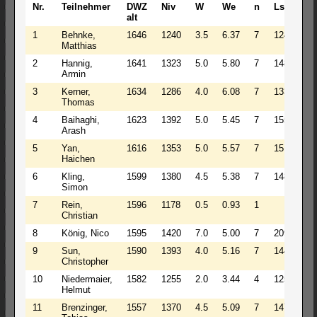
Nr.
Teilnehmer
DWZ
Niv
W
We
n
Lstg
D
alt
n
1
Behnke,
1646
1240
3.5
6.37
7
1240
1
Matthias
2
Hannig,
1641
1323
5.0
5.80
7
1481
1
Armin
3
Kerner,
1634
1286
4.0
6.08
7
1336
1
Thomas
4
Baihaghi,
1623
1392
5.0
5.45
7
1550
1
Arash
5
Yan,
1616
1353
5.0
5.57
7
1511
1
Haichen
6
Kling,
1599
1380
4.5
5.38
7
1482
1
Simon
7
Rein,
1596
1178
0.5
0.93
1
1
Christian
8
König, Nico
1595
1420
7.0
5.00
7
2097
1
9
Sun,
1590
1393
4.0
5.16
7
1443
1
Christopher
10
Niedermaier,
1582
1255
2.0
3.44
4
1255
1
Helmut
11
Brenzinger,
1557
1370
4.5
5.09
7
1472
1