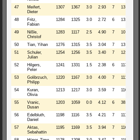
47
Meifert,
1307
1367
3.0
2.93
7
1317
1
Dieter
48
Fritz,
1284
1325
3.0
2.72
6
1325
1
Fabian
49
Nißle,
1283
1117
2.5
4.90
7
1015
1
Christof
50
Tian, Yihan
1276
1315
3.5
3.04
7
1315
1
51
Schuler,
1254
1256
3.5
3.40
7
1256
1
Julian
52
Hilgers,
1241
1331
1.5
2.38
6
1138
1
Peter
53
Golibrzuch,
1220
1167
3.0
4.00
7
1117
1
Philipp
54
Kuran,
1213
1217
3.0
3.59
7
1167
1
Olivia
55
Vranic,
1203
1059
0.0
4.12
6
382
1
Dusan
56
Edelbluth,
1198
1116
3.5
4.21
7
1116
1
Daniel
57
Aktas,
1195
1169
3.5
3.94
7
1169
1
Sebahattin
58
Hüner, Timo
1178
1208
3.0
3.47
7
1158
1