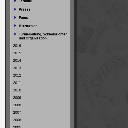
Termine
Presse
Fotos
Blitzturnier
Turnierleitung, Schiedsrichter
und Organisation
2016
2015
2014
2013
2012
2011
2010
2009
2008
2007
2006
2005