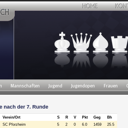
n
Mannschaften
Jugend
Jugendopen
Frauen
e nach der 7. Runde
Verein/Ort
S
R
V
Pkt
Geg
Bh
SC Pforzheim
5
2
0
6.0
1459
25.5