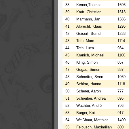
38.
Kerner,Thomas
1606
39.
Kraft, Christian
1513
40.
Marmann, Jan
1386
41.
Albrecht, Klaus
1296
42.
Geisert, Bernd
1233
43.
Toth, Marc
1114
44.
Toth, Luca
984
45.
Kranich, Michael
1100
46.
Kling, Simon
857
47.
Gugau, Simon
837
48.
Schnetter, Sven
1069
49.
Schirm, Hanno
1118
50.
Scherer, Aaron
777
51.
Schreiber, Andrea
896
52.
Wachter, André
796
53.
Burger, Kai
917
54.
Weißhaar, Matthias
1400
55.
Felbusch, Maximilian
800