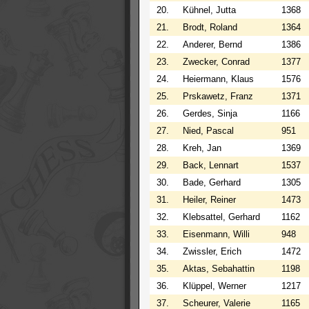
20.
Kühnel, Jutta
1368
21.
Brodt, Roland
1364
22.
Anderer, Bernd
1386
23.
Zwecker, Conrad
1377
24.
Heiermann, Klaus
1576
25.
Prskawetz, Franz
1371
26.
Gerdes, Sinja
1166
27.
Nied, Pascal
951
28.
Kreh, Jan
1369
29.
Back, Lennart
1537
30.
Bade, Gerhard
1305
31.
Heiler, Reiner
1473
32.
Klebsattel, Gerhard
1162
33.
Eisenmann, Willi
948
34.
Zwissler, Erich
1472
35.
Aktas, Sebahattin
1198
36.
Klüppel, Werner
1217
37.
Scheurer, Valerie
1165