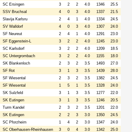
SC Ersingen
3
2
2
4.0
1346
25.5
SSV Bruchsal
4
0
3
4.0
1337
21.5
Slavija Karlsru
2
4
1
4.0
1334
24.5
SV Walldorf
4
0
3
4.0
1307
24.0
SF Neureut
2
4
1
4.0
1291
23.0
SF Eggenstein-L
3
2
2
4.0
1245
23.0
SC Karlsdorf
3
2
2
4.0
1209
18.5
SC Untergrombach
3
2
2
4.0
1155
18.0
SK Blankenloch
2
3
2
3.5
1493
27.0
SF Rot
3
1
3
3.5
1439
28.0
SF Wiesental
2
3
2
3.5
1382
24.5
SF Wiesental
1
5
1
3.5
1328
24.0
SK Sulzfeld
3
1
3
3.5
1277
22.0
SK Eutingen
3
1
3
3.5
1246
20.5
Turm Kandel
2
3
2
3.5
1201
22.0
SK Eutingen
2
2
3
3.0
1350
24.5
SC Pforzheim
1
4
2
3.0
1347
24.0
SC Oberhausen-Rheinhausen
3
0
4
3.0
1342
25.0