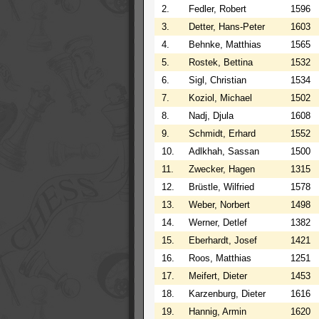
2.
Fedler, Robert
1596
3.
Detter, Hans-Peter
1603
4.
Behnke, Matthias
1565
5.
Rostek, Bettina
1532
6.
Sigl, Christian
1534
7.
Koziol, Michael
1502
8.
Nadj, Djula
1608
9.
Schmidt, Erhard
1552
10.
Adlkhah, Sassan
1500
11.
Zwecker, Hagen
1315
12.
Brüstle, Wilfried
1578
13.
Weber, Norbert
1498
14.
Werner, Detlef
1382
15.
Eberhardt, Josef
1421
16.
Roos, Matthias
1251
17.
Meifert, Dieter
1453
18.
Karzenburg, Dieter
1616
19.
Hannig, Armin
1620