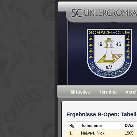
Navigation
Aktuelles
Termine
Verei
überspringen
Ergebnisse B-Open: Tabell
Rg
Teilnehmer
DWZ
1.
Neiwert, Nick
1505