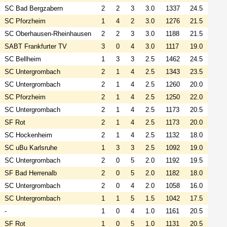
SC Bad Bergzabern
2
2
3
3.0
1337
24.5
SC Pforzheim
1
4
2
3.0
1276
21.5
SC Oberhausen-Rheinhausen
2
2
3
3.0
1188
21.5
SABT Frankfurter TV
3
0
4
3.0
1117
19.0
SC Bellheim
1
3
3
2.5
1462
24.5
SC Untergrombach
2
1
4
2.5
1343
23.5
SC Untergrombach
2
1
4
2.5
1260
20.0
SC Pforzheim
2
1
4
2.5
1250
22.0
SC Untergrombach
2
1
4
2.5
1173
20.5
SF Rot
2
1
4
2.5
1173
20.0
SC Hockenheim
2
1
4
2.5
1132
18.0
SC uBu Karlsruhe
1
3
3
2.5
1092
19.0
SC Untergrombach
2
0
5
2.0
1192
19.5
SF Bad Herrenalb
2
0
5
2.0
1182
18.0
SC Untergrombach
2
0
4
2.0
1058
16.0
SC Untergrombach
1
1
5
1.5
1042
17.5
-
1
0
4
1.0
1161
20.5
SF Rot
1
0
5
1.0
1131
20.5