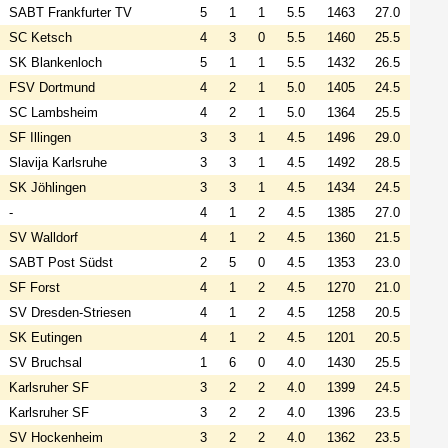
SABT Frankfurter TV
5
1
1
5.5
1463
27.0
SC Ketsch
4
3
0
5.5
1460
25.5
SK Blankenloch
5
1
1
5.5
1432
26.5
FSV Dortmund
4
2
1
5.0
1405
24.5
SC Lambsheim
4
2
1
5.0
1364
25.5
SF Illingen
3
3
1
4.5
1496
29.0
Slavija Karlsruhe
3
3
1
4.5
1492
28.5
SK Jöhlingen
3
3
1
4.5
1434
24.5
-
4
1
2
4.5
1385
27.0
SV Walldorf
4
1
2
4.5
1360
21.5
SABT Post Südst
2
5
0
4.5
1353
23.0
SF Forst
4
1
2
4.5
1270
21.0
SV Dresden-Striesen
4
1
2
4.5
1258
20.5
SK Eutingen
4
1
2
4.5
1201
20.5
SV Bruchsal
1
6
0
4.0
1430
25.5
Karlsruher SF
3
2
2
4.0
1399
24.5
Karlsruher SF
3
2
2
4.0
1396
23.5
SV Hockenheim
3
2
2
4.0
1362
23.5