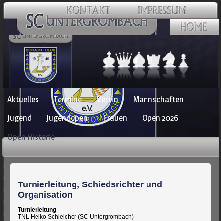
Navigation
Aktuelles
Termine
Verein
Mannschaften
überspringen
Jugend
Jugendopen
Frauen
Open 2026
Open Historie
Turnierleitung, Schiedsrichter und
Organisation
Turnierleitung
TNL Heiko Schleicher (SC Untergrombach)