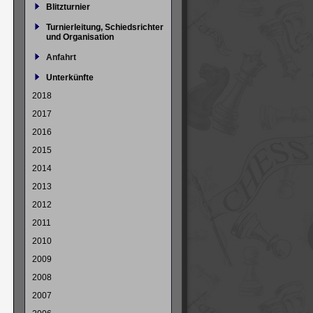
Blitzturnier
Turnierleitung, Schiedsrichter
und Organisation
Anfahrt
Unterkünfte
2018
2017
2016
2015
2014
2013
2012
2011
2010
2009
2008
2007