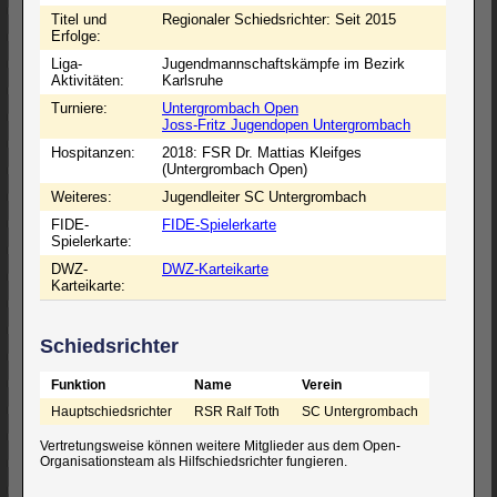
Titel und
Regionaler Schiedsrichter: Seit 2015
Erfolge:
Liga-
Jugendmannschaftskämpfe im Bezirk
Aktivitäten:
Karlsruhe
Turniere:
Untergrombach Open
Joss-Fritz Jugendopen Untergrombach
Hospitanzen:
2018: FSR Dr. Mattias Kleifges
(Untergrombach Open)
Weiteres:
Jugendleiter SC Untergrombach
FIDE-
FIDE-Spielerkarte
Spielerkarte:
DWZ-
DWZ-Karteikarte
Karteikarte:
Schiedsrichter
Funktion
Name
Verein
Hauptschiedsrichter
RSR Ralf Toth
SC Untergrombach
Vertretungsweise können weitere Mitglieder aus dem Open-
Organisationsteam als Hilfschiedsrichter fungieren.