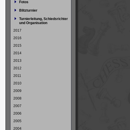
Fotos
Blitzturnier
Turnierleitung, Schiedsrichter
und Organisation
2017
2016
2015
2014
2013
2012
2011
2010
2009
2008
2007
2006
2005
2004