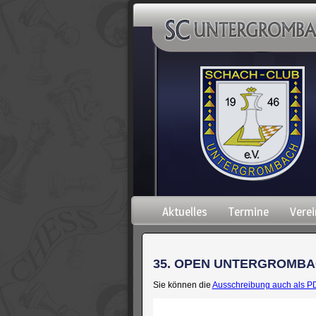
Navigation
Aktuelles
Termine
Verei
überspringen
35. OPEN UNTERGROMBA
Sie können die
Ausschreibung auch als P