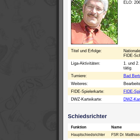
ELO: 20
Titel und Erfolge:
Nationale
FIDE-Sch
Liga-Aktivitäten:
1. und 2.
tätig.
Turniere:
Bad Bertr
Weiteres:
Bearbeit
FIDE-Spielerkarte:
FIDE-Spi
DWZ-Karteikarte:
DWZ-Kart
Schiedsrichter
Funktion
Name
Hauptschiedsrichter
FSR Dr. Matthias