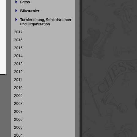
Fotos
Blitzturnier
Turnierleitung, Schiedsrichter
und Organisation
2017
2016
2015
2014
2013
2012
2011
2010
2009
2008
2007
2006
2005
2004