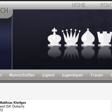
n
Mannschaften
Jugend
Jugendopen
Frauen
Matthias Kleifges
and (SK Durlach)
72