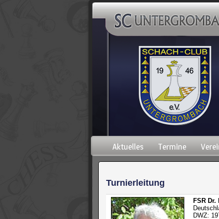
Navigation
Aktuelles
Termine
Verei
überspringen
Turnierleitung
FSR Dr. 
Deutschl
DWZ: 19