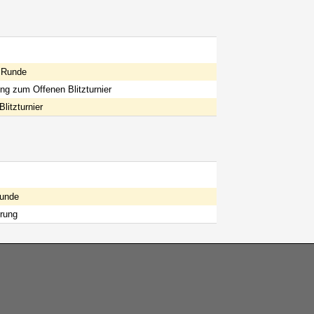
 Runde
g zum Offenen Blitzturnier
litzturnier
Runde
rung