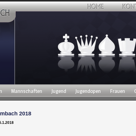
n
Mannschaften
Jugend
Jugendopen
Frauen
ombach 2018
6.1.2018