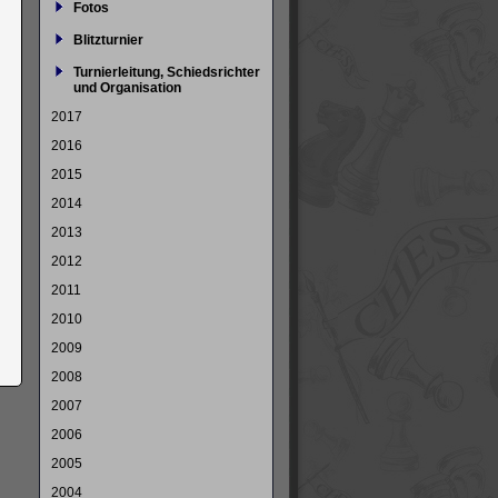
Fotos
Blitzturnier
Turnierleitung, Schiedsrichter
und Organisation
2017
2016
2015
2014
2013
2012
2011
2010
2009
2008
2007
2006
2005
2004