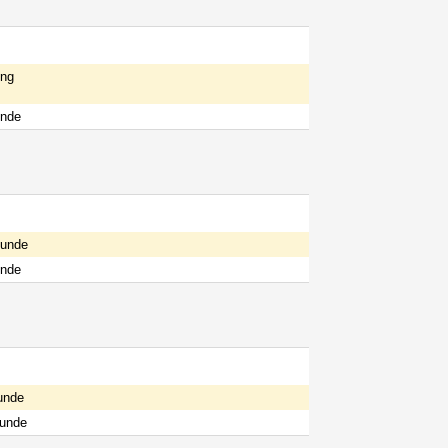
ng
unde
Runde
unde
unde
Runde