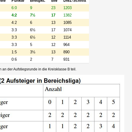
ele
Punkte
Brettpkt.
BW
DWZ-Schnitt
6:0
9
23
1203
4:2
7½
17
1382
4:2
6
13
1085
3:3
6½
17
1074
3:3
6½
12
1114
3:3
5
12
964
1:5
3½
13
890
0:6
2
7
931
n der Aufstiegsrunde in die Kreisklasse B teil.