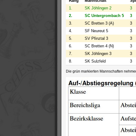
Rang
Mannschaft
Spi
1.
SK Jöhlingen 2
3
2.
SC Untergrombach 5
3
3.
SC Bretten 3 (A)
3
4.
SF Neureut 5
3
5.
SV Pfinztal 3
3
6.
SC Bretten 4 (N)
3
7.
SK Jöhlingen 3
3
8.
SK Sulzfeld
3
Die grün markierten Mannschaften nehmen a