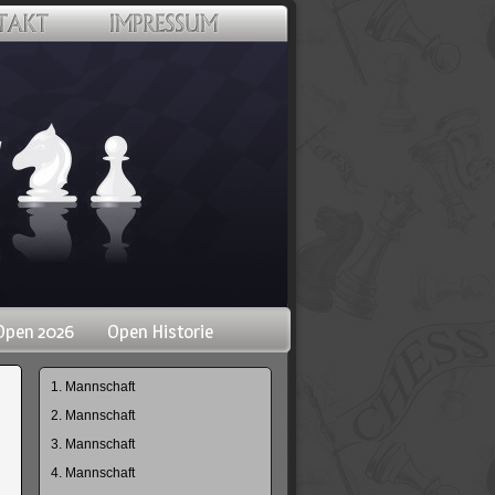
Open 2026
Open Historie
Navigation
1. Mannschaft
überspringen
2. Mannschaft
3. Mannschaft
4. Mannschaft