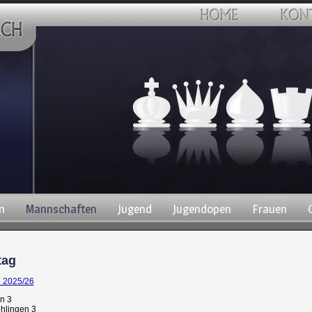
n
Mannschaften
Jugend
Jugendopen
Frauen
tag
e 2025/26
n 3
hlingen 3