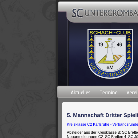
Navigation
Aktuelles
Termine
Verei
überspringen
5. Mannschaft Dritter Spiel
Kreisklasse C2 Karlsruhe - Verbandsrund
Absteiger aus der Kreisklasse B: SC Brette
Neuanmeldungen C2: SC Bretten 4
,
SC Jö