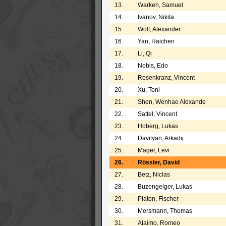
13.
Warken, Samuel
14.
Ivanov, Nikita
15.
Wolf, Alexander
16.
Yan, Haichen
17.
Li, Qi
18.
Nobis, Edo
19.
Rosenkranz, Vincent
20.
Xu, Toni
21.
Shen, Wenhao Alexande
22.
Sattel, Vincent
23.
Hoberg, Lukas
24.
Davityan, Arkadij
25.
Mager, Levi
26.
Rössler, David
27.
Betz, Niclas
28.
Buzengeiger, Lukas
29.
Platon, Fischer
30.
Mersmann, Thomas
31.
Alaimo, Romeo