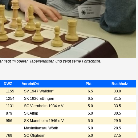
liegt im oberen Tabellendritten und zeigt seine Fortschritte.
DWZ
Verein/Ort
Pkt
Buchholz
1155
SV 1947 Walldorf
6.5
33.0
1254
SK 1926 Ettlingen
6.5
31.5
1131
SC Viernheim 1934 e.V.
5.0
33.5
879
SK Altrip
5.0
30.5
956
SK Mannheim 1946 e.V.
5.0
29.5
Maximilansau Wörth
5.0
28.5
769
SC Ötigheim
5.0
27.5