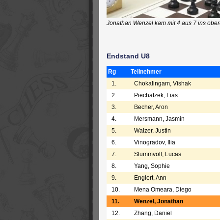
Jonathan Wenzel kam mit 4 aus 7 ins obere 
Endstand U8
Rg
Teilnehmer
1.
Chokalingam, Vishak
2.
Piechatzek, Lias
3.
Becher, Aron
4.
Mersmann, Jasmin
5.
Walzer, Justin
6.
Vinogradov, Ilia
7.
Stummvoll, Lucas
8.
Yang, Sophie
9.
Englert, Ann
10.
Mena Omeara, Diego
11.
Wenzel, Jonathan
12.
Zhang, Daniel