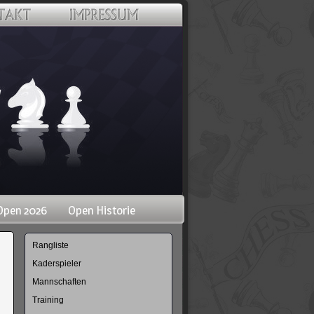
Open 2026
Open Historie
Navigation
Rangliste
überspringen
Kaderspieler
Mannschaften
Training