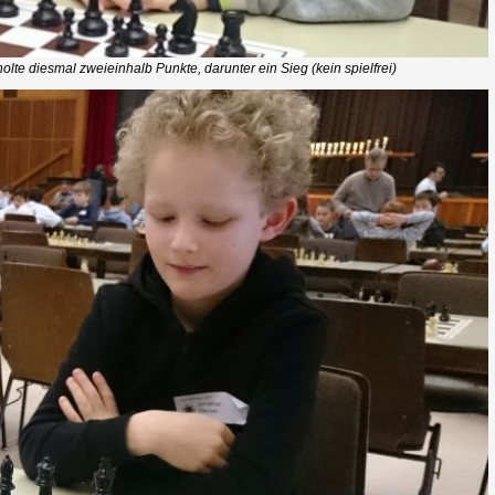
lte diesmal zweieinhalb Punkte, darunter ein Sieg (kein spielfrei)