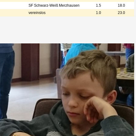
SF Schwarz-Weiß Merzhausen
1.5
18.0
vereinslos
1.0
23.0