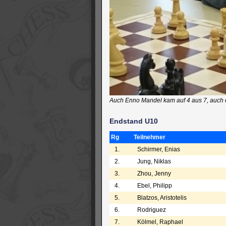
Auch Enno Mandel kam auf 4 aus 7, auch er 
Endstand U10
Rg
Teilnehmer
1.
Schirmer, Enias
2.
Jung, Niklas
3.
Zhou, Jenny
4.
Ebel, Philipp
5.
Blatzos, Aristotelis
6.
Rodriguez
7.
Kölmel, Raphael