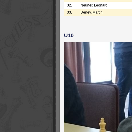
32.
Neuner, Leonard
33.
Denev, Martin
U10