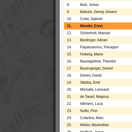
8.
Butz, Jonas
9.
Balezin, Georg Johann
10.
Cretu, Gabriel
11.
Mandel, Enno
12.
Schierholt, Manuel
13.
Beidinger, Adrian
14.
Papaioannou, Panagiot
15.
Hoberg, Marie
16.
Baumgärtner, Theodor
17.
Buzengeiger, Daniel
18.
Denev, David
19.
Skibba, Emil
20.
Michalik, Lennard
21.
de Swart, Magnus
22.
Wilmers, Luca
23.
Nufer, Finn
24.
Cotarlea, Marc
25.
Müller, Maximilian
26.
Helfrich, Jonas