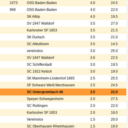
1073
OSG Baden-Baden
4.0
24.5
968
OSG Baden-Baden
4.0
22.0
SK Altrip
4.0
19.5
SV 1947 Walldorf
3.5
27.0
Karlsruher SF 1853
3.5
21.5
SK Durlach
3.5
21.0
SC Altlußheim
3.5
14.5
vereinslos
3.0
25.0
SV 1947 Walldorf
3.0
22.5
SC Schifferstadt
3.0
19.5
SC 1922 Ketsch
3.0
19.0
SK Mannheim-Lindenhof 1865
2.5
25.5
SF Schwarz-Weiß Merzhausen
2.5
24.5
SC Untergrombach 46
2.5
22.0
Speyer-Schwegenheim
2.0
27.5
SC Reilingen
2.0
22.0
Karlsruher SF 1853
2.0
18.0
Vereinslos
1.5
20.0
SC Oberhausen-Rheinhausen
1.5
19.0