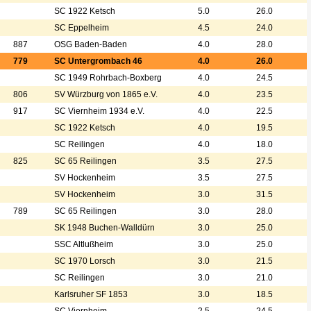
SC 1922 Ketsch
5.0
26.0
SC Eppelheim
4.5
24.0
887
OSG Baden-Baden
4.0
28.0
779
SC Untergrombach 46
4.0
26.0
SC 1949 Rohrbach-Boxberg
4.0
24.5
806
SV Würzburg von 1865 e.V.
4.0
23.5
917
SC Viernheim 1934 e.V.
4.0
22.5
SC 1922 Ketsch
4.0
19.5
SC Reilingen
4.0
18.0
825
SC 65 Reilingen
3.5
27.5
SV Hockenheim
3.5
27.5
SV Hockenheim
3.0
31.5
789
SC 65 Reilingen
3.0
28.0
SK 1948 Buchen-Walldürn
3.0
25.0
SSC Altlußheim
3.0
25.0
SC 1970 Lorsch
3.0
21.5
SC Reilingen
3.0
21.0
Karlsruher SF 1853
3.0
18.5
SC Viernheim
2.5
24.5