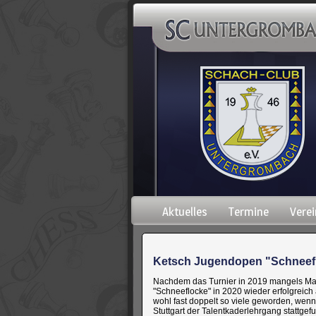
Navigation
Aktuelles
Termine
Verei
überspringen
Ketsch Jugendopen "Schneef
Nachdem das Turnier in 2019 mangels Ma
"Schneeflocke" in 2020 wieder erfolgreic
wohl fast doppelt so viele geworden, wenn 
Stuttgart der Talentkaderlehrgang stattgef