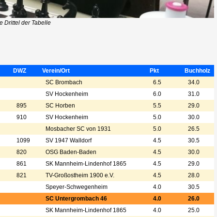
Drittel der Tabelle
DWZ
Verein/Ort
Pkt
Buchholz
SC Brombach
6.5
34.0
SV Hockenheim
6.0
31.0
895
SC Horben
5.5
29.0
910
SV Hockenheim
5.0
30.0
Mosbacher SC von 1931
5.0
26.5
1099
SV 1947 Walldorf
4.5
30.5
820
OSG Baden-Baden
4.5
30.0
861
SK Mannheim-Lindenhof 1865
4.5
29.0
821
TV-Großostheim 1900 e.V.
4.5
28.0
Speyer-Schwegenheim
4.0
30.5
SC Untergrombach 46
4.0
26.0
SK Mannheim-Lindenhof 1865
4.0
25.0