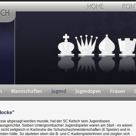
n
Mannschaften
Jugend
Jugendopen
Frauen
locke"
sse abgesagt werden musste, hat der SC Ketsch sein Jugendopen
h ausgerichtet. Sieben Untergrombacher Jugendspieler waren am Start - es wären
nicht zeitgleich in Karlsruhe die Schulschachmeisterschaften (6 Spieler) und in
unden hätte. So starteten eben die B- und C-KaderspielerInnen und zeigten sich