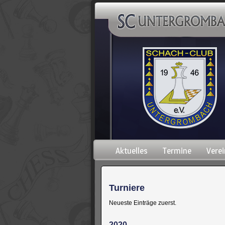
Navigation
Aktuelles
Termine
Verei
überspringen
Turniere
Neueste Einträge zuerst.
2020