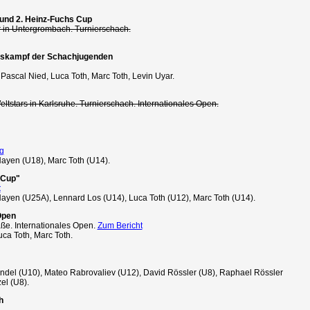
n und 2. Heinz-Fuchs Cup
in Untergrombach. Turnierschach.
ichskampf der Schachjugenden
ascal Nied, Luca Toth, Marc Toth, Levin Uyar.
ltstars in Karlsruhe. Turnierschach. Internationales Open.
g
ayen (U18), Marc Toth (U14).
 Cup"
t
ayen (U25A), Lennard Los (U14), Luca Toth (U12), Marc Toth (U14).
 Open
ße. Internationales Open.
Zum Bericht
ca Toth, Marc Toth.
del (U10), Mateo Rabrovaliev (U12), David Rössler (U8), Raphael Rössler
el (U8).
h