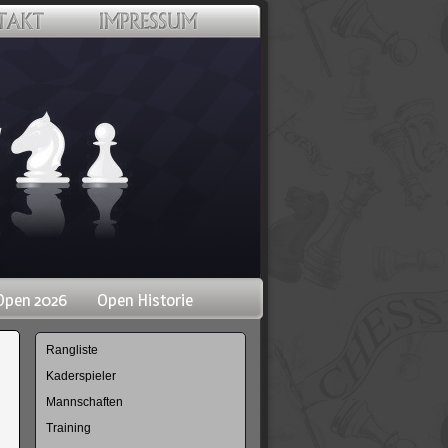
Open 2026
Open Historie
Navigation
Rangliste
überspringen
Kaderspieler
Mannschaften
Training