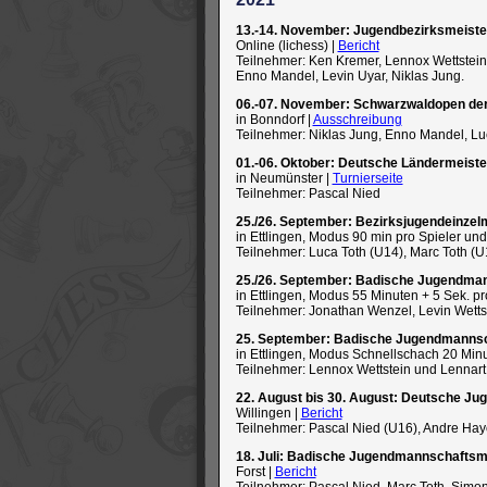
13.-14. November: Jugendbezirksmeiste
Online (lichess) |
Bericht
Teilnehmer: Ken Kremer, Lennox Wettstein,
Enno Mandel, Levin Uyar, Niklas Jung.
06.-07. November: Schwarzwaldopen de
in Bonndorf |
Ausschreibung
Teilnehmer: Niklas Jung, Enno Mandel, Luc
01.-06. Oktober: Deutsche Ländermeist
in Neumünster |
Turnierseite
Teilnehmer: Pascal Nied
25./26. September: Bezirksjugendeinzel
in Ettlingen, Modus 90 min pro Spieler und
Teilnehmer: Luca Toth (U14), Marc Toth (
25./26. September: Badische Jugendma
in Ettlingen, Modus 55 Minuten + 5 Sek. p
Teilnehmer: Jonathan Wenzel, Levin Wettst
25. September: Badische Jugendmannsc
in Ettlingen, Modus Schnellschach 20 Min
Teilnehmer: Lennox Wettstein und Lennar
22. August bis 30. August: Deutsche Ju
Willingen |
Bericht
Teilnehmer: Pascal Nied (U16), Andre Hay
18. Juli: Badische Jugendmannschaftsm
Forst |
Bericht