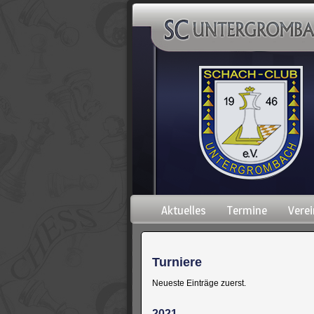
Navigation
Aktuelles
Termine
Verei
überspringen
Turniere
Neueste Einträge zuerst.
2021