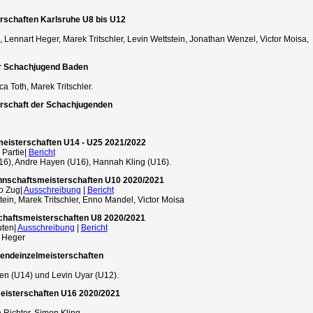
rschaften Karlsruhe U8 bis U12
 Lennart Heger, Marek Tritschler, Levin Wettstein, Jonathan Wenzel, Victor Moisa,
r Schachjugend Baden
a Toth, Marek Tritschler.
erschaft der Schachjugenden
meisterschaften U14 - U25 2021/2022
 Partie|
Bericht
U16), Andre Hayen (U16), Hannah Kling (U16).
nnschaftsmeisterschaften U10 2020/2021
ro Zug|
Ausschreibung
|
Bericht
ein, Marek Tritschler, Enno Mandel, Victor Moisa
haftsmeisterschaften U8 2020/2021
uten|
Ausschreibung
|
Bericht
t Heger
gendeinzelmeisterschaften
en (U14) und Levin Uyar (U12).
eisterschaften U16 2020/2021