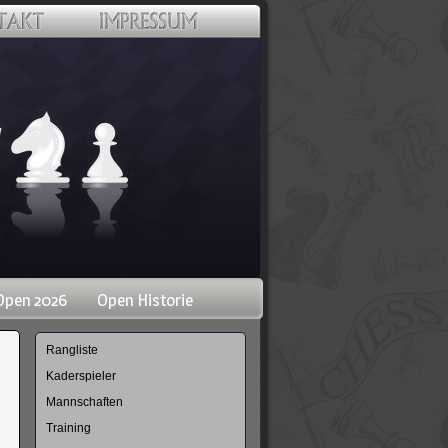
Open 2026
Open Historie
Navigation
Rangliste
überspringen
Kaderspieler
Mannschaften
Training