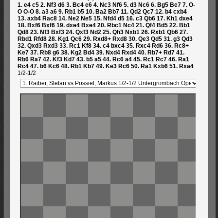
1.
e4
c5
2.
Nf3
d6
3.
Bc4
e6
4.
Nc3
Nf6
5.
d3
Nc6
6.
Bg5
Be7
7.
O-
O
O-O
8.
a3
a6
9.
Rb1
b5
10.
Ba2
Bb7
11.
Qd2
Qc7
12.
b4
cxb4
13.
axb4
Rac8
14.
Ne2
Ne5
15.
Nfd4
d5
16.
c3
Qb6
17.
Kh1
dxe4
18.
Bxf6
Bxf6
19.
dxe4
Bxe4
20.
Rbc1
Nc4
21.
Qf4
Bd5
22.
Bb1
Qd8
23.
Nf3
Bxf3
24.
Qxf3
Nd2
25.
Qh3
Nxb1
26.
Rxb1
Qb6
27.
Rbd1
Rfd8
28.
Kg1
Qc6
29.
Rxd8+
Rxd8
30.
Qe3
Qd5
31.
g3
Qd3
32.
Qxd3
Rxd3
33.
Rc1
Kf8
34.
c4
bxc4
35.
Rxc4
Rd6
36.
Rc8+
Ke7
37.
Rb8
g6
38.
Kg2
Bd4
39.
Nxd4
Rxd4
40.
Rb7+
Rd7
41.
Rb6
Ra7
42.
Kf3
Kd7
43.
b5
a5
44.
Rc6
a4
45.
Rc1
Rc7
46.
Ra1
Rc4
47.
b6
Kc6
48.
Rb1
Kb7
49.
Ke3
Rc6
50.
Ra1
Kxb6
51.
Rxa4
1/2-1/2