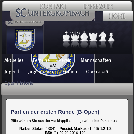
Navigation
Aktuelles
Termine
Verein
Mannschaften
überspringen
Jugend
Jugendopen
Frauen
Open 2026
Open Historie
Partien der ersten Runde (B-Open)
Bitte wählen Sie aus der Ausklappliste die gewünschte Partie aus.
Raiber, Stefan
1384
-
Possiel, Markus
1616
1/2-1/2
B50
1
02.01.2016
101