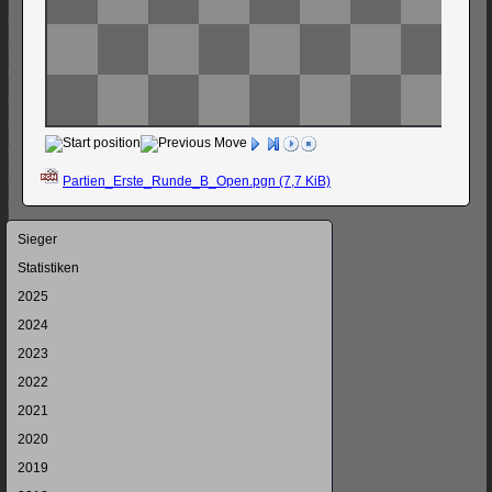
Partien_Erste_Runde_B_Open.pgn
(7,7 KiB)
Navigation
Sieger
überspringen
Statistiken
2025
2024
2023
2022
2021
2020
2019