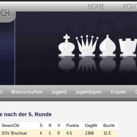
n
Mannschaften
Jugend
Jugendopen
Frauen
e nach der 5. Runde
Verein/Ort
S
R
V
Punkte
GegWr
Buchh
SSV Bruchsal
4
1
0
4.5
1368
11.5