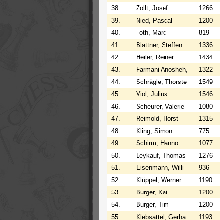
38.
Zollt, Josef
1266
39.
Nied, Pascal
1200
40.
Toth, Marc
819
41.
Blattner, Steffen
1336
42.
Heiler, Reiner
1434
43.
Farmani Anosheh,
1322
44.
Schrägle, Thorste
1549
45.
Viol, Julius
1546
46.
Scheurer, Valerie
1080
47.
Reimold, Horst
1315
48.
Kling, Simon
775
49.
Schirm, Hanno
1077
50.
Leykauf, Thomas
1276
51.
Eisenmann, Willi
936
52.
Klüppel, Werner
1190
53.
Burger, Kai
1200
54.
Burger, Tim
1200
55.
Klebsattel, Gerha
1193