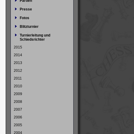
Partien
Presse
Fotos
Blitzturnier
Turnierleitung und
Schiedsrichter
2015
2014
2013
2012
2011
2010
2009
2008
2007
2006
2005
2004