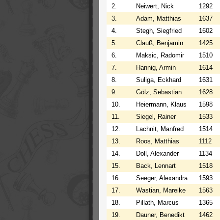
2.
Neiwert, Nick
1292
3.
Adam, Matthias
1637
4.
Stegh, Siegfried
1602
5.
Clauß, Benjamin
1425
6.
Maksic, Radomir
1510
7.
Hannig, Armin
1614
8.
Suliga, Eckhard
1631
9.
Gölz, Sebastian
1628
10.
Heiermann, Klaus
1598
11.
Siegel, Rainer
1533
12.
Lachnit, Manfred
1514
13.
Roos, Matthias
1112
14.
Doll, Alexander
1134
15.
Back, Lennart
1518
16.
Seeger, Alexandra
1593
17.
Wastian, Mareike
1563
18.
Pillath, Marcus
1365
19.
Dauner, Benedikt
1462