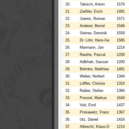
20.
Talosch, Anton
1576
21.
Zwißler, Erich
1491
22.
Joeres, Roman
1571
23.
Anderer, Bernd
1546
24.
Steiner, Dominik
1559
25.
Dr. Löhr, Hans-Ge
1585
26.
Marmann, Jan
1214
27.
Rauthe, Pascal
1200
28.
Adlkhah, Sassan
1200
29.
Behnke, Matthias
1481
30.
Weber, Norbert
1344
31.
Löffler, Christia
1324
32.
Raiber, Stefan
1384
33.
Possiel, Markus
1644
34.
Voit, Emil
1437
35.
Prskawetz, Franz
1367
36.
Utz, Daniel
1416
37.
Albrecht, Klaus-D
1214