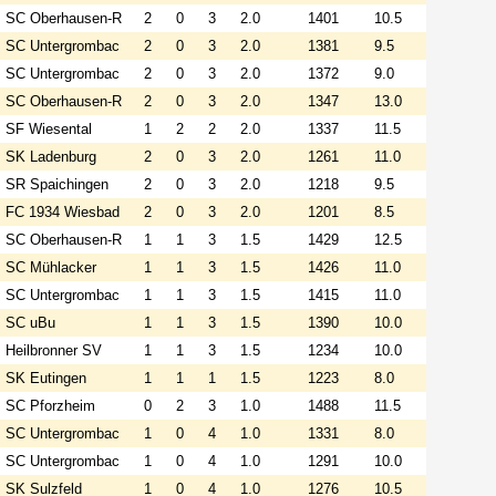
SC Oberhausen-R
2
0
3
2.0
1401
10.5
SC Untergrombac
2
0
3
2.0
1381
9.5
SC Untergrombac
2
0
3
2.0
1372
9.0
SC Oberhausen-R
2
0
3
2.0
1347
13.0
SF Wiesental
1
2
2
2.0
1337
11.5
SK Ladenburg
2
0
3
2.0
1261
11.0
SR Spaichingen
2
0
3
2.0
1218
9.5
FC 1934 Wiesbad
2
0
3
2.0
1201
8.5
SC Oberhausen-R
1
1
3
1.5
1429
12.5
SC Mühlacker
1
1
3
1.5
1426
11.0
SC Untergrombac
1
1
3
1.5
1415
11.0
SC uBu
1
1
3
1.5
1390
10.0
Heilbronner SV
1
1
3
1.5
1234
10.0
SK Eutingen
1
1
1
1.5
1223
8.0
SC Pforzheim
0
2
3
1.0
1488
11.5
SC Untergrombac
1
0
4
1.0
1331
8.0
SC Untergrombac
1
0
4
1.0
1291
10.0
SK Sulzfeld
1
0
4
1.0
1276
10.5