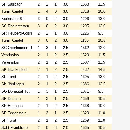
SF Sasbach
2
2
1
3.0
1333
11.5
Turm Kandel
1
4
0
3.0
1318
10.0
Karlsruher SF
3
0
2
3.0
1296
13.0
SC Rheinstetten
3
0
2
3.0
1295
12.0
SR Heuberg-Gosh
2
2
1
3.0
1225
9.5
Turm Kandel
3
0
2
3.0
1195
10.5
SC Oberhausen-R
1
3
1
2.5
1562
12.0
Vereinslos
2
1
2
2.5
1529
11.5
Vereinslos
2
1
2
2.5
1507
11.5
SK Blankenloch
2
1
2
2.5
1432
14.5
SF Forst
2
1
2
2.5
1395
13.0
SK Jöhlingen
2
1
2
2.5
1386
12.5
SG Donautal Tut
1
3
1
2.5
1371
9.5
SK Durlach
1
3
1
2.5
1359
10.5
SK Eutingen
2
1
2
2.5
1338
10.0
SF Eggenstein-L
1
3
1
2.5
1329
11.0
SF Forst
2
1
2
2.5
1269
11.0
Sabt Frankfurte
2
0
3
2.0
1535
10.5