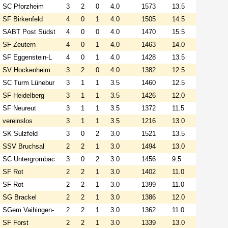
SC Pforzheim
3
2
0
4.0
1573
13.5
SF Birkenfeld
4
0
1
4.0
1505
14.5
SABT Post Südst
4
0
0
4.0
1470
15.5
SF Zeutern
4
0
1
4.0
1463
14.0
SF Eggenstein-L
4
0
1
4.0
1428
13.5
SV Hockenheim
3
2
0
4.0
1382
12.5
SC Turm Lünebur
3
1
1
3.5
1460
12.5
SF Heidelberg
3
1
1
3.5
1426
12.0
SF Neureut
3
1
1
3.5
1372
11.5
vereinslos
3
1
1
3.5
1216
13.0
SK Sulzfeld
3
0
2
3.0
1521
13.5
SSV Bruchsal
2
2
1
3.0
1494
13.0
SC Untergrombac
3
0
2
3.0
1456
9.5
SF Rot
2
2
1
3.0
1402
11.0
SF Rot
2
2
1
3.0
1399
11.0
SG Brackel
2
2
1
3.0
1386
12.0
SGem Vaihingen-
2
2
1
3.0
1362
11.0
SF Forst
2
2
1
3.0
1339
13.0