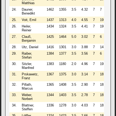
Matthias
24.
Dauner,
1462
1355
3.5
4.32
7
7
/
Benedikt
25.
Voit, Emil
1437
1313
4.0
4.55
7
19
/
26.
Heiler,
1434
1324
3.5
4.41
7
19
/
Reiner
27.
Clauß,
1425
1464
5.0
3.02
7
6
/
Benjamin
28.
Utz, Daniel
1416
1301
3.0
3.88
7
14
/
29.
Raiber,
1384
1377
3.5
3.56
7
6
/
Stefan
30.
Sitzler,
1383
1180
2.0
4.96
7
19
/
Manfred
31.
Prskawetz,
1367
1375
3.0
3.14
7
18
/
Franz
32.
Pillath,
1365
1408
3.5
2.90
7
18
/
Marcus
33.
Weber,
1344
1403
3.5
2.78
7
18
/
Norbert
34.
Blattner,
1336
1278
3.0
4.03
7
18
/
Steffen
35.
Löffler,
1324
1423
3.5
2.66
7
18
/