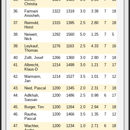
Christia
36.
Farmani
1322
1319
3.0
3.38
7
18
/
Anosheh,
37.
Reimold,
1315
1395
2.5
2.80
7
18
/
Horst
38.
Neiwert,
1292
1560
5.0
1.25
7
5
/
Nick
39.
Leykauf,
1276
1163
2.5
4.33
7
16
/
Thomas
40.
Zollt, Josef
1266
1360
3.0
2.80
7
18
/
41.
Albrecht,
1214
1499
3.0
1.21
7
17
/
Klaus-D
42.
Marmann,
1214
1527
3.5
1.01
7
12
/
Jan
43.
Nied, Pascal
1200
1345
2.0
2.31
7
18
/
44.
Adlkhah,
1200
1486
2.5
0.98
6
17
/
Sassan
45.
Burger, Tim
1200
1264
2.0
2.94
7
18
/
46.
Rauthe,
1200
1466
3.5
1.35
7
12
/
Pascal
47.
Wachter,
1200
1234
1.0
2.71
6
18
/