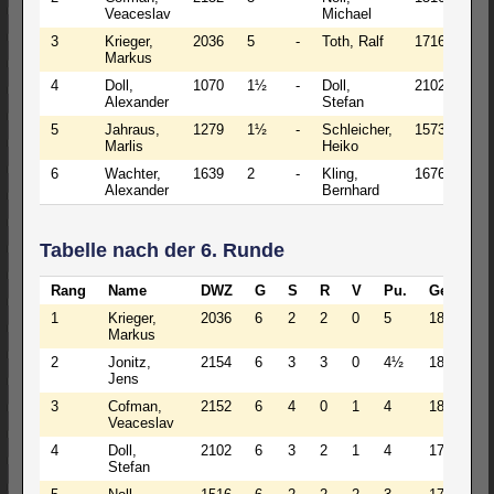
Veaceslav
Michael
3
Krieger,
2036
5
-
Toth, Ralf
1716
2½
Markus
4
Doll,
1070
1½
-
Doll,
2102
3
Alexander
Stefan
5
Jahraus,
1279
1½
-
Schleicher,
1573
2
Marlis
Heiko
6
Wachter,
1639
2
-
Kling,
1676
1
Alexander
Bernhard
Tabelle nach der 6. Runde
Rang
Name
DWZ
G
S
R
V
Pu.
GegW.
1
Krieger,
2036
6
2
2
0
5
1880
Markus
2
Jonitz,
2154
6
3
3
0
4½
1895
Jens
3
Cofman,
2152
6
4
0
1
4
1861
Veaceslav
4
Doll,
2102
6
3
2
1
4
1779
Stefan