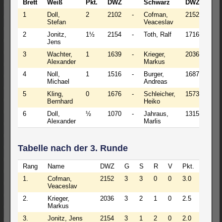
Brett
Weiß
Pkt.
DWZ
Schwarz
DWZ
Pkt.
1
Doll,
2
2102
-
Cofman,
2152
2
Stefan
Veaceslav
2
Jonitz,
1½
2154
-
Toth, Ralf
1716
1
Jens
3
Wachter,
1
1639
-
Krieger,
2036
1½
Alexander
Markus
4
Noll,
1
1516
-
Burger,
1687
1
Michael
Andreas
5
Kling,
0
1676
-
Schleicher,
1573
½
Bernhard
Heiko
6
Doll,
½
1070
-
Jahraus,
1315
0
Alexander
Marlis
Tabelle nach der 3. Runde
Rang
Name
DWZ
G
S
R
V
Pkt.
1.
Cofman,
2152
3
3
0
0
3.0
Veaceslav
2.
Krieger,
2036
3
2
1
0
2.5
Markus
3.
Jonitz, Jens
2154
3
1
2
0
2.0