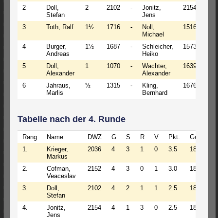
2
Doll,
2
2102
-
Jonitz,
2154
2
Stefan
Jens
3
Toth, Ralf
1½
1716
-
Noll,
1516
1½
Michael
4
Burger,
1½
1687
-
Schleicher,
1573
1
Andreas
Heiko
5
Doll,
1
1070
-
Wachter,
1639
1
Alexander
Alexander
6
Jahraus,
½
1315
-
Kling,
1676
½
Marlis
Bernhard
Tabelle nach der 4. Runde
Rang
Name
DWZ
G
S
R
V
Pkt.
GegW.
1.
Krieger,
2036
4
3
1
0
3.5
1865
Markus
2.
Cofman,
2152
4
3
0
1
3.0
1873
Veaceslav
3.
Doll,
2102
4
2
1
1
2.5
1892
Stefan
4.
Jonitz,
2154
4
1
3
0
2.5
1883
Jens