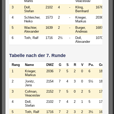
Marlis
Veaceslav
3
Doll,
2102
4
-
Kling,
1676
2
Stefan
Bernhard
4
Schleicher,
1573
2
-
Krieger,
2036
5
Heiko
Markus
5
Wachter,
1639
2
-
Burger,
1687
3
Alexander
Andreas
6
Toth, Ralf
1716
2½
-
Doll,
1070
1½
Alexander
Tabelle nach der 7. Runde
Rang
Name
DWZ
G
S
R
V
Pu.
GegW.
1
Krieger,
2036
7
5
2
0
6
1836
Markus
2
Jonitz,
2154
7
4
3
0
5½
1841
Jens
3
Cofman,
2152
7
5
0
2
5
1777
Veaceslav
4
Doll,
2102
7
4
2
1
5
1764
Stefan
5
Toth, Ralf
1716
7
2
3
2
3½
1699