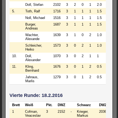
Doll, Stefan
2102
3
2
0
1
2.0
5.
Toth, Ralf
1716
3
1
1
1
1.5
Noll, Michael
1516
3
1
1
1
1.5
Burger,
1687
3
1
1
1
1.5
Andreas
Wachter,
1639
3
1
0
2
1.0
Alexande
Schleicher,
1573
3
0
2
1
1.0
Heiko
10.
Doll,
1070
3
0
2
1
1
Alexander
11.
Kling,
1676
3
0
1
2
0.5
Bernhard
Jahraus,
1279
3
0
1
2
0.5
Marlis
Vierte Runde: 18.2.2016
Brett
Weiß
Pkt.
DWZ
Schwarz
DWZ
Pkt
1
Cofman,
3
2152
-
Krieger,
2036
2½
Veaceslav
Markus