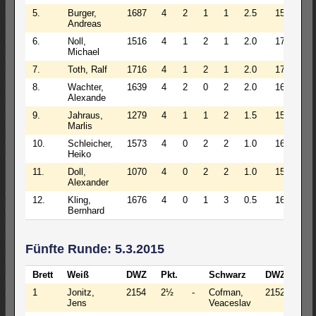
5.
Burger,
1687
4
2
1
1
2.5
1565
Andreas
6.
Noll,
1516
4
1
2
1
2.0
1779
Michael
7.
Toth, Ralf
1716
4
1
2
1
2.0
1775
8.
Wachter,
1639
4
2
0
2
2.0
1634
Alexande
9.
Jahraus,
1279
4
1
1
2
1.5
1525
Marlis
10.
Schleicher,
1573
4
0
2
2
1.0
1634
Heiko
11.
Doll,
1070
4
0
2
2
1.0
1545
Alexander
12.
Kling,
1676
4
0
1
3
0.5
1631
Bernhard
Fünfte Runde: 5.3.2015
Brett
Weiß
DWZ
Pkt.
Schwarz
DWZ
Pkt
1
Jonitz,
2154
2½
-
Cofman,
2152
3
Jens
Veaceslav