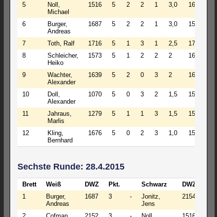
5
Noll,
1516
5
2
2
1
3,0
1679
Michael
6
Burger,
1687
5
2
2
1
3,0
1595
Andreas
7
Toth, Ralf
1716
5
1
3
1
2,5
1758
8
Schleicher,
1573
5
1
2
2
2
1635
Heiko
9
Wachter,
1639
5
2
0
3
2
1622
Alexander
10
Doll,
1070
5
0
3
2
1,5
1571
Alexander
11
Jahraus,
1279
5
1
1
3
1,5
1523
Marlis
12
Kling,
1676
5
0
2
3
1,0
1518
Bernhard
Sechste Runde: 28.4.2015
Brett
Weiß
DWZ
Pkt.
Schwarz
DWZ
Pkt
1
Burger,
1687
3
-
Jonitz,
2154
3½
Andreas
Jens
2
Cofman,
2152
3
-
Noll,
1516
3