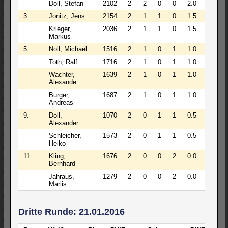
Doll, Stefan
2102
2
2
0
0
2.0
3.
Jonitz, Jens
2154
2
1
1
0
1.5
Krieger,
2036
2
1
1
0
1.5
Markus
5.
Noll, Michael
1516
2
1
0
1
1.0
Toth, Ralf
1716
2
1
0
1
1.0
Wachter,
1639
2
1
0
1
1.0
Alexande
Burger,
1687
2
1
0
1
1.0
Andreas
9.
Doll,
1070
2
0
1
1
0.5
Alexander
Schleicher,
1573
2
0
1
1
0.5
Heiko
11.
Kling,
1676
2
0
0
2
0.0
Bernhard
Jahraus,
1279
2
0
0
2
0.0
Marlis
Dritte Runde: 21.01.2016