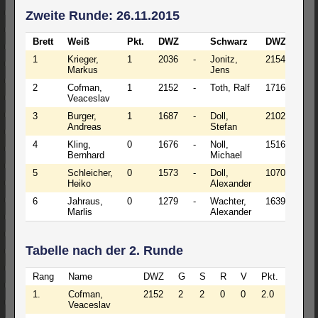
Zweite Runde: 26.11.2015
Brett
Weiß
Pkt.
DWZ
Schwarz
DWZ
Pkt.
1
Krieger,
1
2036
-
Jonitz,
2154
1
Markus
Jens
2
Cofman,
1
2152
-
Toth, Ralf
1716
1
Veaceslav
3
Burger,
1
1687
-
Doll,
2102
1
Andreas
Stefan
4
Kling,
0
1676
-
Noll,
1516
0
Bernhard
Michael
5
Schleicher,
0
1573
-
Doll,
1070
0
Heiko
Alexander
6
Jahraus,
0
1279
-
Wachter,
1639
0
Marlis
Alexander
Tabelle nach der 2. Runde
Rang
Name
DWZ
G
S
R
V
Pkt.
1.
Cofman,
2152
2
2
0
0
2.0
Veaceslav