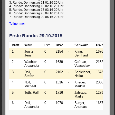
3. Runde: Donnerstag 21.01.16 20 Uhr
4. Runde: Donnerstag 18.02.16 20 Uhr
5. Runde: Donnerstag 17.03.16 20 Uhr
6. Runde: Donnerstag 28.04.16 20 Uhr
7. Runde: Donnerstag 02.06.16 20 Uhr
Teilnehmer
Erste Runde: 29.10.2015
Brett
Weiß
Pkt.
DWZ
Schwarz
DWZ
Pkt.
1
Jonitz,
0
2154
-
Kling,
1676
0
Jens
Bernhard
2
Wachter,
0
1639
-
Cofman,
2152
0
Alexander
Veaceslav
3
Doll,
0
2102
-
Schleicher,
1573
0
Stefan
Heiko
4
Noll,
0
1516
-
Krieger,
2036
0
Michael
Markus
5
Toth, Ralf
0
1716
-
Jahraus,
1279
0
Marlis
6
Doll,
0
1070
-
Burger,
1687
0
Alexander
Andreas