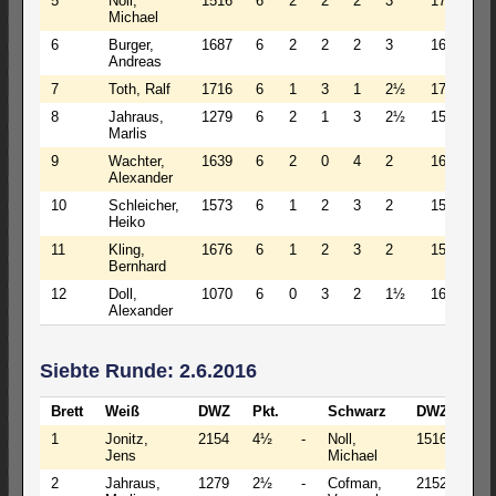
5
Noll,
1516
6
2
2
2
3
1758
Michael
6
Burger,
1687
6
2
2
2
3
1688
Andreas
7
Toth, Ralf
1716
6
1
3
1
2½
1758
8
Jahraus,
1279
6
2
1
3
2½
1531
Marlis
9
Wachter,
1639
6
2
0
4
2
1631
Alexander
10
Schleicher,
1573
6
1
2
3
2
1578
Heiko
11
Kling,
1676
6
1
2
3
2
1538
Bernhard
12
Doll,
1070
6
0
3
2
1½
1660
Alexander
Siebte Runde: 2.6.2016
Brett
Weiß
DWZ
Pkt.
Schwarz
DWZ
Pkt
1
Jonitz,
2154
4½
-
Noll,
1516
3
Jens
Michael
2
Jahraus,
1279
2½
-
Cofman,
2152
4