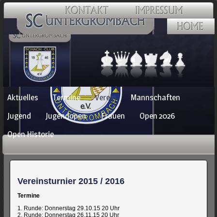
Navigation
Aktuelles
Termine
Verein
Mannschaften
überspringen
Jugend
Jugendopen
Frauen
Open 2026
Open Historie
Vereinsturnier 2015 / 2016
Termine
1. Runde: Donnerstag 29.10.15 20 Uhr
2. Runde: Donnerstag 26.11.15 20 Uhr