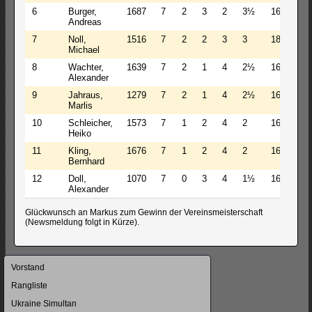
6
Burger,
1687
7
2
3
2
3½
1681
Andreas
7
Noll,
1516
7
2
2
3
3
1814
Michael
8
Wachter,
1639
7
2
1
4
2½
1639
Alexander
9
Jahraus,
1279
7
2
1
4
2½
1620
Marlis
10
Schleicher,
1573
7
1
2
4
2
1641
Heiko
11
Kling,
1676
7
1
2
4
2
1619
Bernhard
12
Doll,
1070
7
0
3
4
1½
1667
Alexander
Glückwunsch an Markus zum Gewinn der Vereinsmeisterschaft
(Newsmeldung folgt in Kürze).
Navigation
Vorstand
überspringen
Rangliste
Ukraine Simultan