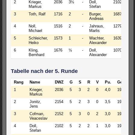
2
Krieger,
2036
3½
-
Doll,
2102
2½
Markus
Stefan
3
Toth, Ralf
1716
2
-
Burger,
1687
2½
Andreas
4
Noll,
1516
2
-
Jahraus,
1279
1½
Michael
Marlis
5
Schleicher,
1573
1
-
Wachter,
1639
2
Heiko
Alexander
6
Kling,
1676
½
-
Doll,
1070
1
Bernhard
Alexander
Tabelle nach der 5. Runde
Rang
Name
DWZ
G
S
R
V
Pu.
GegW.
1
Krieger,
2036
5
3
2
0
4,0
1913
Markus
2
Jonitz,
2154
5
2
3
0
3,5
1936
Jens
3
Cofman,
2152
5
3
0
2
3,0
1929
Veaceslav
4
Doll,
2102
5
2
2
1
3,0
1920
Stefan