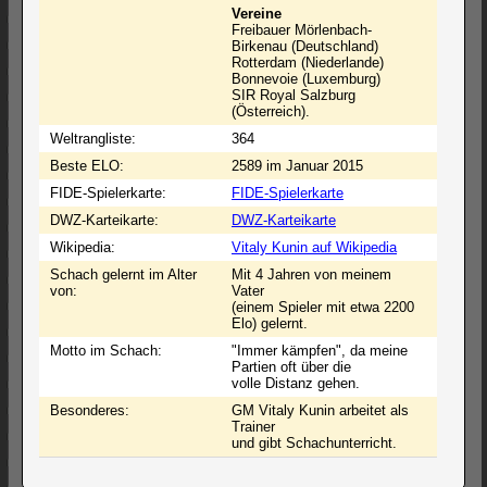
Vereine
Freibauer Mörlenbach-
Birkenau (Deutschland)
Rotterdam (Niederlande)
Bonnevoie (Luxemburg)
SIR Royal Salzburg
(Österreich).
Weltrangliste:
364
Beste ELO:
2589 im Januar 2015
FIDE-Spielerkarte:
FIDE-Spielerkarte
DWZ-Karteikarte:
DWZ-Karteikarte
Wikipedia:
Vitaly Kunin auf Wikipedia
Schach gelernt im Alter
Mit 4 Jahren von meinem
von:
Vater
(einem Spieler mit etwa 2200
Elo) gelernt.
Motto im Schach:
"Immer kämpfen", da meine
Partien oft über die
volle Distanz gehen.
Besonderes:
GM Vitaly Kunin arbeitet als
Trainer
und gibt Schachunterricht.