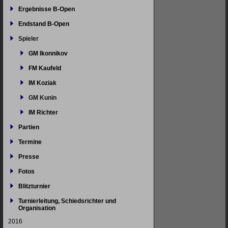
Ergebnisse B-Open
Endstand B-Open
Spieler
GM Ikonnikov
FM Kaufeld
IM Koziak
GM Kunin
IM Richter
Partien
Termine
Presse
Fotos
Blitzturnier
Turnierleitung, Schiedsrichter und
Organisation
2016