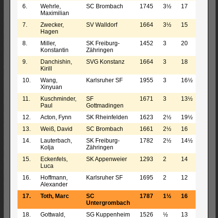
6.
Wehrle,
SC Brombach
1745
3½
17
Maximilian
7.
Zwecker,
SV Walldorf
1664
3½
15
Hagen
8.
Miller,
SK Freiburg-
1452
3
20
Konstantin
Zähringen
9.
Danchishin,
SVG Konstanz
1664
3
18
Kirill
10.
Wang,
Karlsruher SF
1955
3
16½
Xinyuan
11.
Kuschminder,
SF
1671
3
13½
Paul
Gottmadingen
12.
Acton, Fynn
SK Rheinfelden
1623
2½
19½
13.
Weiß, David
SC Brombach
1661
2½
16
14.
Lauterbach,
SK Freiburg-
1782
2½
14½
Kolja
Zähringen
15.
Eckenfels,
SK Appenweier
1293
2
14
Luca
16.
Hoffmann,
Karlsruher SF
1695
2
12
Alexander
17.
Toth, Marc
SC
1787
1½
16
Untergrombach
18.
Gottwald,
SG Kuppenheim
1526
½
13