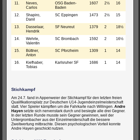
11.
Neves,
OSG Baden-
1607
2½
16
Carlos
Baden
12.
Shapiro,
SC Eppingen
1473
2½
15
Danil
13.
Dasselaar,
SF Neureut
1379
2
18½
Hendrik
14.
Wehrle,
SC Brombach
1592
2
16½
Valentin
15.
Büttner,
SC Pforzheim
1309
1
14
Anton
16.
Kiefhaber,
Karlsruher SF
1686
1
14
Tobias
Stichkampf
Am 24.7. fand in Appenweier der
Stichkampf für den letzten freien
Qualifikationsplatz zur Deutschen U14-Jugendeinzelmeisterschaft
statt. Vier Spieler kämpften um die Fahrkarte nach Willingen.
Andre
Hayen
setzte sich nervenstark durch und besiegte alle drei Gegner.
In der letzten Runde musste sein Gegner gewinnen, weil der
Untergrombacher aus der Einzelmeisterschaft die bessere
Zweitwertung mitbrachte. Diesen psychologischen Vorteil konnte
Andre Hayen geschickt nutzen.