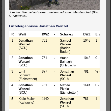
Jonathan Wenzel auf seiner zweiten badischen Meisterschaft (Bild:
K. Wodzinski)
Einzelergebnisse Jonathan Wenzel
R
Weiß
DWZ
-
Schwarz
DWZ
Ergebnis
1
Jonathan
781
-
Samuel
1045
1 - 0
Wenzel
Warken
(SCU)
(Baden-
Baden)
2
Jonathan
781
-
Arash
1042
0 - 1
Wenzel
Baihaghi
(SCU)
(Ohlsbach)
3
Emil
877
-
Jonathan
781
½ - ½
Schmidt
Wenzel
(Eichstetten)
(SCU)
4
Jonathan
781
-
Matteo
1143
0 - 1
Wenzel
Pizziol
(SCU)
(Eichstetten)
5
Kalle Maier
1140
-
Jonathan
781
1 - 0
(Karlsruhe)
Wenzel
(SCU)