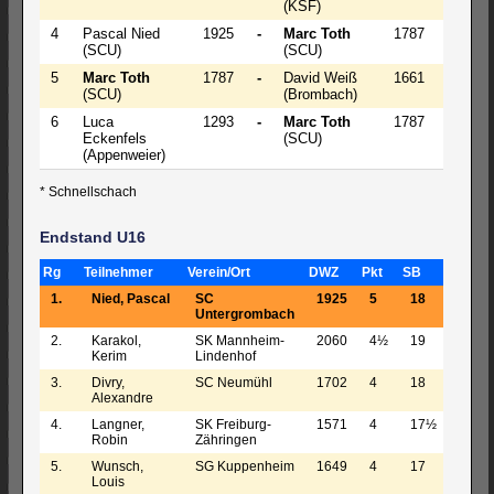
(KSF)
4
Pascal Nied
1925
-
Marc Toth
1787
1 - 0
(SCU)
(SCU)
5
Marc Toth
1787
-
David Weiß
1661
0 - 1
(SCU)
(Brombach)
6
Luca
1293
-
Marc Toth
1787
½ - ½
Eckenfels
(SCU)
(Appenweier)
* Schnellschach
Endstand U16
Rg
Teilnehmer
Verein/Ort
DWZ
Pkt
SB
1.
Nied, Pascal
SC
1925
5
18
Untergrombach
2.
Karakol,
SK Mannheim-
2060
4½
19
Kerim
Lindenhof
3.
Divry,
SC Neumühl
1702
4
18
Alexandre
4.
Langner,
SK Freiburg-
1571
4
17½
Robin
Zähringen
5.
Wunsch,
SG Kuppenheim
1649
4
17
Louis