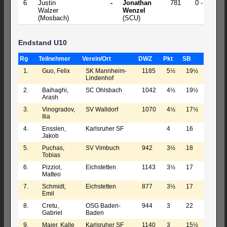
6
Justin
-
Jonathan
781
0 - 1
Walzer
Wenzel
(Mosbach)
(SCU)
Endstand U10
Rg
Teilnehmer
Verein/Ort
DWZ
Pkt
SB
1.
Guo, Felix
SK Mannheim-
1185
5½
19½
Lindenhof
2.
Baihaghi,
SC Ohlsbach
1042
4½
19½
Arash
3.
Vinogradov,
SV Walldorf
1070
4½
17½
Ilia
4.
Ensslen,
Karlsruher SF
4
16
Jakob
5.
Puchas,
SV Vimbuch
942
3½
18
Tobias
6.
Pizziol,
Eichstetten
1143
3½
17
Matteo
7.
Schmidt,
Eichstetten
877
3½
17
Emil
8.
Cretu,
OSG Baden-
944
3
22
Gabriel
Baden
9.
Maier, Kalle
Karlsruher SF
1140
3
15½