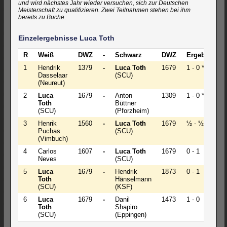
und wird nächstes Jahr wieder versuchen, sich zur Deutschen
Meisterschaft zu qualifizieren. Zwei Teilnahmen stehen bei ihm
bereits zu Buche.
Einzelergebnisse Luca Toth
R
Weiß
DWZ
-
Schwarz
DWZ
Ergebnis
1
Hendrik
1379
-
Luca Toth
1679
1 - 0 *
Dasselaar
(SCU)
(Neureut)
2
Luca
1679
-
Anton
1309
1 - 0 *
Toth
Büttner
(SCU)
(Pforzheim)
3
Henrik
1560
-
Luca Toth
1679
½ - ½
Puchas
(SCU)
(Vimbuch)
4
Carlos
1607
-
Luca Toth
1679
0 - 1
Neves
(SCU)
5
Luca
1679
-
Hendrik
1873
0 - 1
Toth
Hänselmann
(SCU)
(KSF)
6
Luca
1679
-
Danil
1473
1 - 0
Toth
Shapiro
(SCU)
(Eppingen)