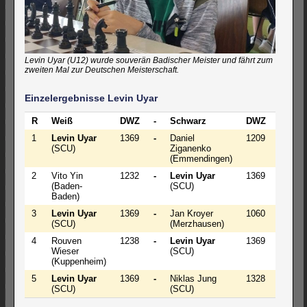
Levin Uyar (U12) wurde souverän Badischer Meister und fährt zum
zweiten Mal zur Deutschen Meisterschaft.
Einzelergebnisse Levin Uyar
R
Weiß
DWZ
-
Schwarz
DWZ
Ergeb
1
Levin Uyar
1369
-
Daniel
1209
1 - 0
(SCU)
Ziganenko
(Emmendingen)
2
Vito Yin
1232
-
Levin Uyar
1369
0 - 1
(Baden-
(SCU)
Baden)
3
Levin Uyar
1369
-
Jan Kroyer
1060
1 - 0
(SCU)
(Merzhausen)
4
Rouven
1238
-
Levin Uyar
1369
½ - ½
Wieser
(SCU)
(Kuppenheim)
5
Levin Uyar
1369
-
Niklas Jung
1328
1 - 0
(SCU)
(SCU)