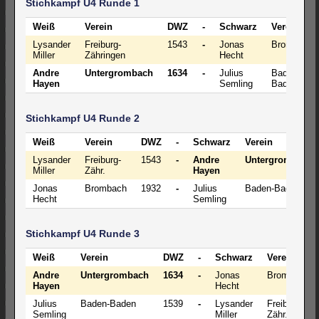
Stichkampf U4 Runde 1
Weiß
Verein
DWZ
-
Schwarz
Verein
Lysander
Freiburg-
1543
-
Jonas
Brombach
Miller
Zähringen
Hecht
Andre
Untergrombach
1634
-
Julius
Baden-
Hayen
Semling
Baden
Stichkampf U4 Runde 2
Weiß
Verein
DWZ
-
Schwarz
Verein
Lysander
Freiburg-
1543
-
Andre
Untergrombach
Miller
Zähr.
Hayen
Jonas
Brombach
1932
-
Julius
Baden-Baden
Hecht
Semling
Stichkampf U4 Runde 3
Weiß
Verein
DWZ
-
Schwarz
Verein
Andre
Untergrombach
1634
-
Jonas
Brombach
Hayen
Hecht
Julius
Baden-Baden
1539
-
Lysander
Freiburg-
Semling
Miller
Zähr.