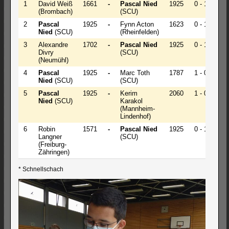
1
David Weiß
1661
-
Pascal Nied
1925
0 - 1 *
(Brombach)
(SCU)
2
Pascal
1925
-
Fynn Acton
1623
0 - 1 *
Nied
(SCU)
(Rheinfelden)
3
Alexandre
1702
-
Pascal Nied
1925
0 - 1
Divry
(SCU)
(Neumühl)
4
Pascal
1925
-
Marc Toth
1787
1 - 0
Nied
(SCU)
(SCU)
5
Pascal
1925
-
Kerim
2060
1 - 0
Nied
(SCU)
Karakol
(Mannheim-
Lindenhof)
6
Robin
1571
-
Pascal Nied
1925
0 - 1
Langner
(SCU)
(Freiburg-
Zähringen)
* Schnellschach