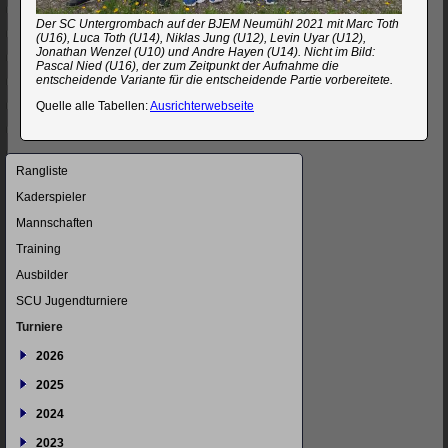
Der SC Untergrombach auf der BJEM Neumühl 2021 mit Marc Toth
(U16), Luca Toth (U14), Niklas Jung (U12), Levin Uyar (U12),
Jonathan Wenzel (U10) und Andre Hayen (U14). Nicht im Bild:
Pascal Nied (U16), der zum Zeitpunkt der Aufnahme die
entscheidende Variante für die entscheidende Partie vorbereitete.
Quelle alle Tabellen:
Ausrichterwebseite
Navigation
Rangliste
überspringen
Kaderspieler
Mannschaften
Training
Ausbilder
SCU Jugendturniere
Turniere
2026
2025
2024
2023