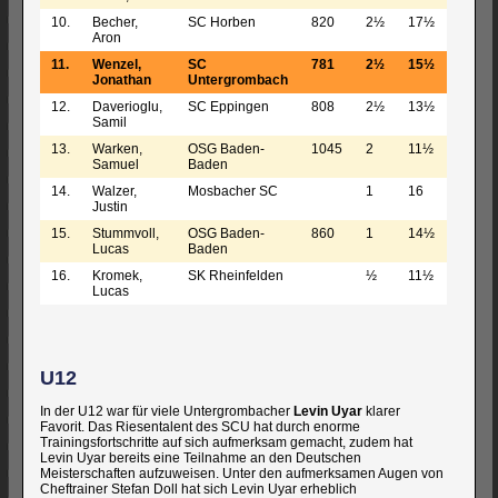
10.
Becher,
SC Horben
820
2½
17½
Aron
11.
Wenzel,
SC
781
2½
15½
Jonathan
Untergrombach
12.
Daverioglu,
SC Eppingen
808
2½
13½
Samil
13.
Warken,
OSG Baden-
1045
2
11½
Samuel
Baden
14.
Walzer,
Mosbacher SC
1
16
Justin
15.
Stummvoll,
OSG Baden-
860
1
14½
Lucas
Baden
16.
Kromek,
SK Rheinfelden
½
11½
Lucas
U12
In der U12 war für viele Untergrombacher
Levin Uyar
klarer
Favorit. Das Riesentalent des SCU hat durch enorme
Trainingsfortschritte auf sich aufmerksam gemacht, zudem hat
Levin Uyar bereits eine Teilnahme an den Deutschen
Meisterschaften aufzuweisen. Unter den aufmerksamen Augen von
Cheftrainer Stefan Doll hat sich Levin Uyar erheblich