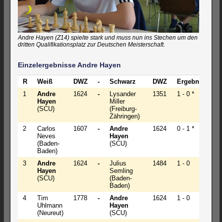
Andre Hayen (Z14) spielte stark und muss nun ins Stechen um den
dritten Qualifikationsplatz zur Deutschen Meisterschaft.
Einzelergebnisse Andre Hayen
R
Weiß
DWZ
-
Schwarz
DWZ
Ergebnis
1
Andre
1624
-
Lysander
1351
1 - 0 *
Hayen
Miller
(SCU)
(Freiburg-
Zähringen)
2
Carlos
1607
-
Andre
1624
0 - 1 *
Neves
Hayen
(Baden-
(SCU)
Baden)
3
Andre
1624
-
Julius
1484
1 - 0
Hayen
Semling
(SCU)
(Baden-
Baden)
4
Tim
1778
-
Andre
1624
1 - 0
Uhlmann
Hayen
(Neureut)
(SCU)