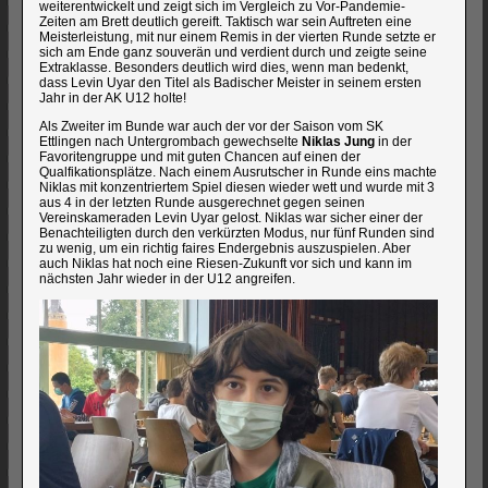
weiterentwickelt und zeigt sich im Vergleich zu Vor-Pandemie-
Zeiten am Brett deutlich gereift. Taktisch war sein Auftreten eine
Meisterleistung, mit nur einem Remis in der vierten Runde setzte er
sich am Ende ganz souverän und verdient durch und zeigte seine
Extraklasse. Besonders deutlich wird dies, wenn man bedenkt,
dass Levin Uyar den Titel als Badischer Meister in seinem ersten
Jahr in der AK U12 holte!
Als Zweiter im Bunde war auch der vor der Saison vom SK
Ettlingen nach Untergrombach gewechselte
Niklas Jung
in der
Favoritengruppe und mit guten Chancen auf einen der
Qualfikationsplätze. Nach einem Ausrutscher in Runde eins machte
Niklas mit konzentriertem Spiel diesen wieder wett und wurde mit 3
aus 4 in der letzten Runde ausgerechnet gegen seinen
Vereinskameraden Levin Uyar gelost. Niklas war sicher einer der
Benachteiligten durch den verkürzten Modus, nur fünf Runden sind
zu wenig, um ein richtig faires Endergebnis auszuspielen. Aber
auch Niklas hat noch eine Riesen-Zukunft vor sich und kann im
nächsten Jahr wieder in der U12 angreifen.