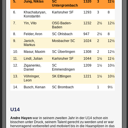
5.
Jung, Niklas
SC
1320
3
11½
Untergrombach
6.
Khachaturyan,
Karlsruher SF
1293
3
8
Konstantin
7.
Yin, Vito
OSG Baden-
1232
2½
12½
Baden
8.
Felder, Aron
SC Ohlsbach
947
2½
8
9.
Janich,
Mosbacher SC
1024
2
12½
Markus
10.
Masur, Maxim
SC Überlingen
1308
2
12½
11.
Lindl, Julian
Karlsruher SF
1044
1½
11½
12.
Ziganenko,
SC
1209
1½
10½
Daniel
Emmendingen
13.
Vöhringer,
SK Ettlingen
1221
1½
10½
Leon
14.
Busch, Kenan
SC Brombach
1
9½
U14
Andre Hayen
war in seinem zweiten Jahr in der U14 schon ein
bisschen unter Druck, seinem Talent gerecht zu werden und er war
hervorragend vorbereitet und motiviert bis in die Haarspitzen in das