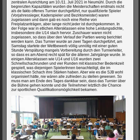
zentralen Ausrichtung am 10./11. Juli 2021 in Neumühl. Durch die
begrenzten Kapazitäten wurden die Meisterschaften erstmals nicht
als de fakto offenes Turnier durchgeführt, nur qualifizierte Spieler
(Vorjahressieger, Kaderspieler und Bezirksmeister) waren
zugelassen und dann gab es noch eine Reihe von
Freiplatzanträgen, aber lange nicht jeder ist durchgekommen. In
der Folge war in etlichen Altersklassen eine hohe Leistungsdichte,
insbesondere die U14 stach hervor. Zuschauer waren nicht
zugelassen, so dass über den Verlauf der Partien wenig berichtet
werden kann. Das Turnier wurde an zwei Tagen durchgeführt, am
Samstag startete der Wettbewerb völlig unnötig mit einer guten
Stunde Verspätung mangels Vorbereitung durch den Turnierleiter,
so dass es am Abend recht spät für die älteren Jahrgänge wurde. In
einigen Altersklassen wie U14 und U16 wurden zwei
Schnellschachrunden und vier Runden mit klassischer Bedenkzeit
gespielt, was diejenigen SpielerInnen benachteiligt, die im
klassischen Schach ihre Stärken haben. Aber wie es die SJB wohl
organisiert hätte, nie wären alle zufrieden zu stellen gewesen. So
muss man am Ende des Tages dankbar sein, dass das Turnier über
die Bühne gehen konnte und die Teilnehmer letztlich die Chance
zur sportlichen Qualifikationsmöglichkeit bekamen.