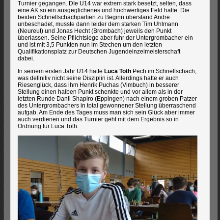
Turnier gegangen. DIe U14 war extrem stark besetzt, selten, dass
eine AK so ein ausgeglichenes und hochwertiges Feld hatte. Die
beiden Schnellschachpartien zu Beginn überstand Andre
unbeschadet, musste dann leider dem starken Tim Uhlmann
(Neureut) und Jonas Hecht (Brombach) jeweils den Punkt
überlassen. Seine Pflichtsiege aber fuhr der Untergrombacher ein
und ist mit 3,5 Punkten nun im Stechen um den letzten
Qualifikationsplatz zur Deutschen Jugendeinzelmeisterschaft
dabei.
In seinem ersten Jahr U14 hatte
Luca Toth
Pech im Schnellschach,
was definitiv nicht seine Disziplin ist. Allerdings hatte er auch
Riesenglück, dass ihm Henrik Puchas (Vimbuch) in besserer
Stellung einen halben Punkt schenkte und vor allem als in der
letzten Runde Danil Shapiro (Eppingen) nach einem groben Patzer
des Untergrombachers in total gewonnener Stellung überraschend
aufgab. Am Ende des Tages muss man sich sein Glück aber immer
auch verdienen und das Turnier geht mit dem Ergebnis so in
Ordnung für Luca Toth.