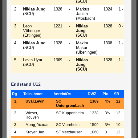
(SCU)
2
Niklas Jung
1328
-
Markus
1024
1 - 0
(SCU)
Janich
(Mosbach)
3
Leon
1221
-
Niklas
1328
0 - 1
Vöhringer
Jung
(Ettlingen)
(SCU)
4
Niklas Jung
1328
-
Maxim
1308
1 - 0
(SCU)
Masur
(Überlingen)
5
Levin Uyar
1369
-
Niklas
1328
1 - 0
(SCU)
Jung
(SCU)
Endstand U12
Rg
Teilnehmer
Verein/Ort
DWZ
Pkt
SB
1.
Uyar,Levin
SC
1369
4½
12
Untergrombach
2.
Wieser,
SG Kuppenheim
1238
3½
13
Rouven
3.
Meng, Yuxuan
SC Viernheim
1509
3½
10
4.
Kroyer, Jan
SF Merzhausen
1060
3
13