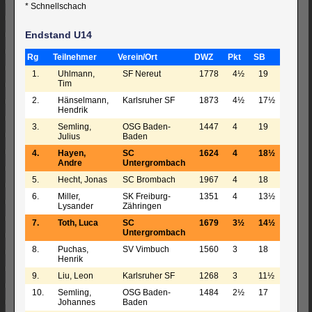
* Schnellschach
Endstand U14
Rg
Teilnehmer
Verein/Ort
DWZ
Pkt
SB
1.
Uhlmann,
SF Nereut
1778
4½
19
Tim
2.
Hänselmann,
Karlsruher SF
1873
4½
17½
Hendrik
3.
Semling,
OSG Baden-
1447
4
19
Julius
Baden
4.
Hayen,
SC
1624
4
18½
Andre
Untergrombach
5.
Hecht, Jonas
SC Brombach
1967
4
18
6.
Miller,
SK Freiburg-
1351
4
13½
Lysander
Zähringen
7.
Toth, Luca
SC
1679
3½
14½
Untergrombach
8.
Puchas,
SV Vimbuch
1560
3
18
Henrik
9.
Liu, Leon
Karlsruher SF
1268
3
11½
10.
Semling,
OSG Baden-
1484
2½
17
Johannes
Baden