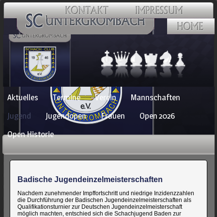
Navigation
Aktuelles
Termine
Verein
Mannschaften
überspringen
Jugend
Jugendopen
Frauen
Open 2026
Open Historie
Badische Jugendeinzelmeisterschaften
Nachdem zunehmender Impffortschritt und niedrige Inzidenzzahlen
die Durchführung der Badischen Jugendeinzelmeisterschaften als
Qualifikationsturnier zur Deutschen Jugendeinzelmeisterschaft
möglich machten, entschied sich die Schachjugend Baden zur