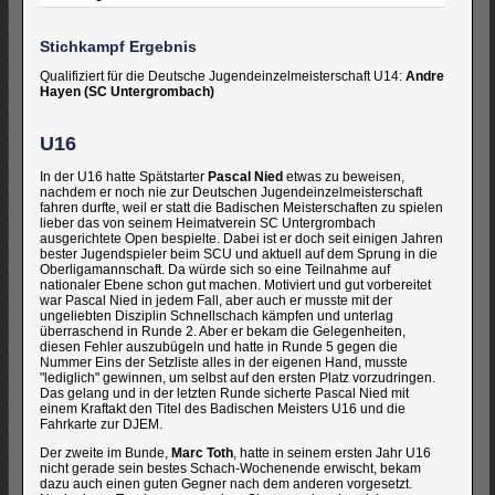
Stichkampf Ergebnis
Qualifiziert für die Deutsche Jugendeinzelmeisterschaft U14:
Andre
Hayen (SC Untergrombach)
U16
In der U16 hatte Spätstarter
Pascal Nied
etwas zu beweisen,
nachdem er noch nie zur Deutschen Jugendeinzelmeisterschaft
fahren durfte, weil er statt die Badischen Meisterschaften zu spielen
lieber das von seinem Heimatverein SC Untergrombach
ausgerichtete Open bespielte. Dabei ist er doch seit einigen Jahren
bester Jugendspieler beim SCU und aktuell auf dem Sprung in die
Oberligamannschaft. Da würde sich so eine Teilnahme auf
nationaler Ebene schon gut machen. Motiviert und gut vorbereitet
war Pascal Nied in jedem Fall, aber auch er musste mit der
ungeliebten Disziplin Schnellschach kämpfen und unterlag
überraschend in Runde 2. Aber er bekam die Gelegenheiten,
diesen Fehler auszubügeln und hatte in Runde 5 gegen die
Nummer Eins der Setzliste alles in der eigenen Hand, musste
"lediglich" gewinnen, um selbst auf den ersten Platz vorzudringen.
Das gelang und in der letzten Runde sicherte Pascal Nied mit
einem Kraftakt den Titel des Badischen Meisters U16 und die
Fahrkarte zur DJEM.
Der zweite im Bunde,
Marc Toth
, hatte in seinem ersten Jahr U16
nicht gerade sein bestes Schach-Wochenende erwischt, bekam
dazu auch einen guten Gegner nach dem anderen vorgesetzt.