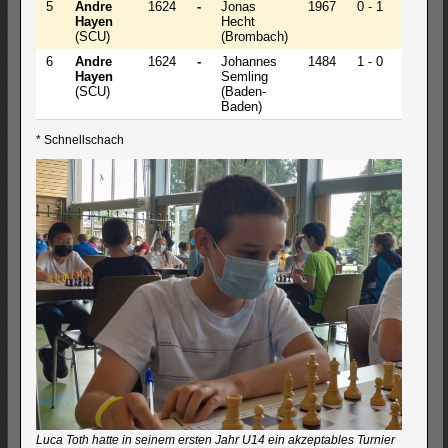
5
Andre
1624
-
Jonas
1967
0 - 1
Hayen
Hecht
(SCU)
(Brombach)
6
Andre
1624
-
Johannes
1484
1 - 0
Hayen
Semling
(SCU)
(Baden-
Baden)
* Schnellschach
Luca Toth hatte in seinem ersten Jahr U14 ein akzeptables Turnier