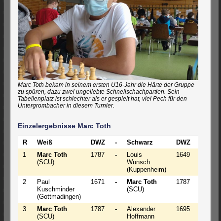
Marc Toth bekam in seinem ersten U16-Jahr die Härte der Gruppe
zu spüren, dazu zwei ungeliebte Schnellschachpartien. Sein
Tabellenplatz ist schlechter als er gespielt hat, viel Pech für den
Untergrombacher in diesem Turnier.
Einzelergebnisse Marc Toth
R
Weiß
DWZ
-
Schwarz
DWZ
Ergebn
1
Marc Toth
1787
-
Louis
1649
0 - 1 *
(SCU)
Wunsch
(Kuppenheim)
2
Paul
1671
-
Marc Toth
1787
½ - ½ 
Kuschminder
(SCU)
(Gottmadingen)
3
Marc Toth
1787
-
Alexander
1695
½ - ½
(SCU)
Hoffmann