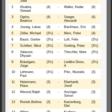
Julia
2
Alsabra,
(4)
-
Walke, Kedar
(4)
0 - 1
Stewart
3
Ogrinz,
(4)
-
Seeger,
(4)
0 - 1
Beatrice
Alexandr
4
Joswig, Lukas
(4)
-
Backhaus, Eric
(4)
½ - ½
5
Zöller, Michael
(3½)
-
Merx, Peter
(4)
1 - 0
6
Baust, Günter
(3½)
-
Luft, Felix
(3½)
½ - ½
7
Schillert, Nikol
(3½)
-
Greiling, Peter
(3½)
½ - ½
8
Valavoor,
(3½)
-
Tritschler, Mare
(3½)
0 - 1
Dhyaan
9
Bräutigam,
(3½)
-
Liedtke Dioso,
(3½)
0 - 1
Jürge
A
10
Lehmann,
(3½)
-
Pitic, Mustafa
(3)
0 - 1
Paul
11
Heiermann,
(3)
-
Eberhardt,
(3)
1 - 0
Klaus
Josef
12
Wenzel,Ralph
(3)
-
Anzinger,
(3)
0 - 1
Simon
13
Rostek,Bettina
(3)
-
Karzenburg,
(3)
0 - 1
Diet
14
Wilms,
(3)
-
Kudinov,
(3)
1 - 0