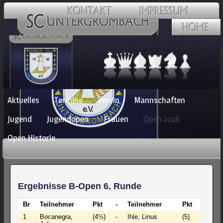
Navigation
Aktuelles
Termine
Verein
Mannschaften
überspringen
Jugend
Jugendopen
Frauen
Open 2026
Open Historie
Ergebnisse B-Open 6. Runde
Br
Teilnehmer
Pkt
-
Teilnehmer
Pkt
Ergeb
1
Bocanegra,
(4½)
-
Ihle, Linus
(5)
0 - 1