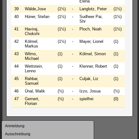
Elena
39
Wälde,Jose
(1½)
-
Langlotz, Peter
(1½)
- - +
40
Hüner, Stefan
(1½)
-
Sudheer Pai,
(1½)
0 - 1
Shr
41
Haviraj,
(1½)
-
Ploch, Noah
(1½)
½ - ½
Chokshi
42
Kölmel,
(1½)
-
Mayer, Lionel
(1)
½ - ½
Markus
43
Wilms,
(1)
-
Kölmel, Simon
(1)
1 - 0
Michael
44
Wettstein,
(1)
-
Klenner, Robert
(1)
1 - 0
Lenno
45
Rahbar,
(1)
-
Culjak, Liz
(1)
½ - ½
Samuel
46
Ünal, Malik
(½)
-
Izzo, Josua
(½)
0 - 1
47
Gernert,
(½)
-
spielfrei
(0)
+ - -
Florian
Navigation
Anmeldung
überspringen
Ausschreibung