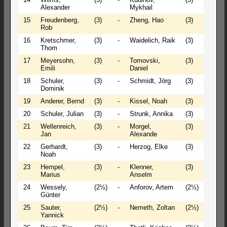
Alexander
Mykhail
15
Freudenberg,
(3)
-
Zheng, Hao
(3)
1 - 0
Rob
16
Kretschmer,
(3)
-
Waidelich, Raik
(3)
1 - 0
Thom
17
Meyersohn,
(3)
-
Tomovski,
(3)
1 - 0
Emili
Daniel
18
Schuler,
(3)
-
Schmidt, Jörg
(3)
1 - 0
Dominik
19
Anderer, Bernd
(3)
-
Kissel, Noah
(3)
½ - ½
20
Schuler, Julian
(3)
-
Strunk, Annika
(3)
0 - 1
21
Wellenreich,
(3)
-
Morgel,
(3)
1 - 0
Jan
Alexande
22
Gerhardt,
(3)
-
Herzog, Elke
(3)
1 - 0
Noah
23
Hempel,
(3)
-
Klenner,
(3)
0 - 1
Marius
Anselm
24
Wessely,
(2½)
-
Anforov, Artem
(2½)
½ - ½
Günter
25
Sauter,
(2½)
-
Nemeth, Zoltan
(2½)
1 - 0
Yannick