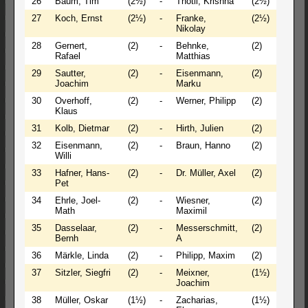
26
Baum, Tim
(2½)
-
Thotli, Krishna
(2½)
1 - 0
27
Koch, Ernst
(2½)
-
Franke,
(2½)
0 - 1
Nikolay
28
Gernert,
(2)
-
Behnke,
(2)
1 - 0
Rafael
Matthias
29
Sautter,
(2)
-
Eisenmann,
(2)
1 - 0
Joachim
Marku
30
Overhoff,
(2)
-
Werner, Philipp
(2)
0 - 1
Klaus
31
Kolb, Dietmar
(2)
-
Hirth, Julien
(2)
1 - 0
32
Eisenmann,
(2)
-
Braun, Hanno
(2)
0 - 1
Willi
33
Hafner, Hans-
(2)
-
Dr. Müller, Axel
(2)
0 - 1
Pet
34
Ehrle, Joel-
(2)
-
Wiesner,
(2)
0 - 1
Math
Maximil
35
Dasselaar,
(2)
-
Messerschmitt,
(2)
1 - 0
Bernh
A
36
Märkle, Linda
(2)
-
Philipp, Maxim
(2)
0 - 1
37
Sitzler, Siegfri
(2)
-
Meixner,
(1½)
1 - 0
Joachim
38
Müller, Oskar
(1½)
-
Zacharias,
(1½)
0 - 1