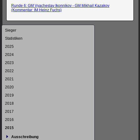
Runde 6: GM Vyacheslav Ikonnikov - GM Mikhail Kazakov
(Kommentar: IM Heinz Fuchs)
Navigation
Sieger
überspringen
Statistiken
2025
2024
2023
2022
2021
2020
2019
2018
2017
2016
2015
Ausschreibung