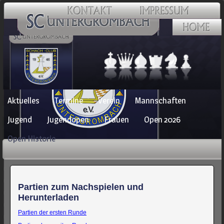
Navigation
Aktuelles
Termine
Verein
Mannschaften
überspringen
Jugend
Jugendopen
Frauen
Open 2026
Open Historie
Partien zum Nachspielen und
Herunterladen
Partien der ersten Runde