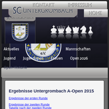
Navigation
Aktuelles
Termine
Verein
Mannschaften
überspringen
Jugend
Jugendopen
Frauen
Open 2026
Open Historie
Ergebnisse Untergrombach A-Open 2015
Ergebnisse der ersten Runde
Ergebnisse der zweiten Runde
Tabelle nach der zweiten Runde