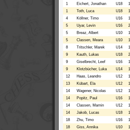
1
Eichert, Jonathan
U18
1
Toth, Luca
U18
4
Köllner, Timo
U16
5
Uyar, Levin
U16
5
Breaz, Albert
U10
5
Classen, Meara
U10
8
Tritschler, Marek
U14
9
Kauth, Lukas
U18
9
Giselbrecht, Leef
U16
9
Klotzbücher, Luka
U14
12
Haas, Leandro
U12
13
Kübart, Ela
U12
14
Wagener, Nicolas
U12
14
Popitz, Paul
U16
14
Classen, Marnin
U12
14
Jakob, Lucas
U18
18
Zhu, Timo
U16
18
Giss, Annika
U10