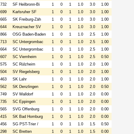
1732
SF Heilbronn-Bi
1
0
1
1.0
3.0
1.00
1699
Karlsruher SF
1
0
1
1.0
3.0
1.00
1665
SK Freiburg-Zäh
1
0
1
1.0
3.0
1.00
1644
Kreuznacher SV
1
0
1
1.0
3.0
1.00
1866
OSG Baden-Baden
1
0
1
1.0
2.5
1.00
1713
SC Untergrombac
1
0
1
1.0
2.5
1.00
1664
SC Untergrombac
1
0
1
1.0
2.5
1.00
1607
SC Viernheim
1
0
1
1.0
2.5
0.50
1575
SC Rülzheim
1
0
1
1.0
2.0
1.00
1504
SV Riegelsberg
1
0
1
1.0
2.0
1.00
1463
SK Lahr
1
0
1
1.0
2.0
1.00
1562
SK Denzlingen
1
0
1
1.0
2.0
0.50
1749
SV Walldorf
1
0
1
1.0
2.0
0.00
1735
SC Eppingen
1
0
1
1.0
2.0
0.00
1565
SVG Offenburg
1
0
1
1.0
2.0
0.00
1415
SK Bad Homburg
1
0
1
1.0
2.0
0.00
1456
SG PST-Trier /
1
0
1
1.0
1.5
0.50
1298
SC Bretten
1
0
1
1.0
1.5
0.00