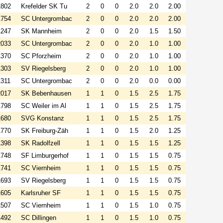
1802
Krefelder SK Tu
2
0
0
2.0
2.0
2.00
1754
SC Untergrombac
2
0
0
2.0
2.0
2.00
1247
SK Mannheim
2
0
0
2.0
1.5
1.50
2033
SC Untergrombac
2
0
0
2.0
1.0
1.00
1370
SC Pforzheim
2
0
0
2.0
1.0
1.00
1303
SV Riegelsberg
2
0
0
2.0
1.0
1.00
1311
SC Untergrombac
2
0
0
2.0
0.0
0.00
2017
SK Bebenhausen
1
1
0
1.5
2.5
1.75
1798
SC Weiler im Al
1
1
0
1.5
2.5
1.75
1680
SVG Konstanz
1
1
0
1.5
2.5
1.75
1770
SK Freiburg-Zäh
1
1
0
1.5
2.0
1.25
1398
SK Radolfzell
1
1
0
1.5
1.5
1.25
1748
SF Limburgerhof
1
1
0
1.5
1.5
0.75
1741
SC Viernheim
1
1
0
1.5
1.5
0.75
1693
SV Riegelsberg
1
1
0
1.5
1.5
0.75
1605
Karlsruher SF
1
1
0
1.5
1.5
0.75
1507
SC Viernheim
1
1
0
1.5
1.0
0.75
1492
SC Dillingen
1
1
0
1.5
1.0
0.75