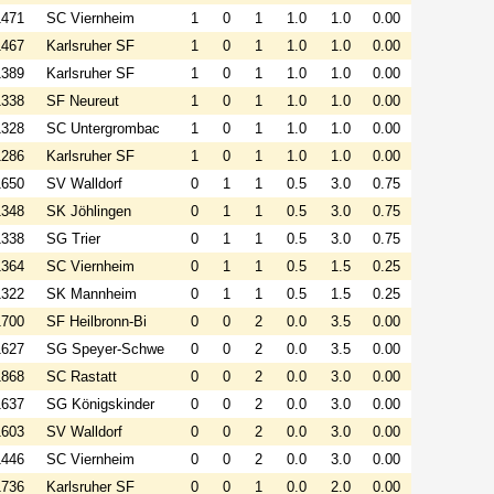
1471
SC Viernheim
1
0
1
1.0
1.0
0.00
1467
Karlsruher SF
1
0
1
1.0
1.0
0.00
1389
Karlsruher SF
1
0
1
1.0
1.0
0.00
1338
SF Neureut
1
0
1
1.0
1.0
0.00
1328
SC Untergrombac
1
0
1
1.0
1.0
0.00
1286
Karlsruher SF
1
0
1
1.0
1.0
0.00
1650
SV Walldorf
0
1
1
0.5
3.0
0.75
1348
SK Jöhlingen
0
1
1
0.5
3.0
0.75
1338
SG Trier
0
1
1
0.5
3.0
0.75
1364
SC Viernheim
0
1
1
0.5
1.5
0.25
1322
SK Mannheim
0
1
1
0.5
1.5
0.25
1700
SF Heilbronn-Bi
0
0
2
0.0
3.5
0.00
1627
SG Speyer-Schwe
0
0
2
0.0
3.5
0.00
1868
SC Rastatt
0
0
2
0.0
3.0
0.00
1637
SG Königskinder
0
0
2
0.0
3.0
0.00
1603
SV Walldorf
0
0
2
0.0
3.0
0.00
1446
SC Viernheim
0
0
2
0.0
3.0
0.00
1736
Karlsruher SF
0
0
1
0.0
2.0
0.00