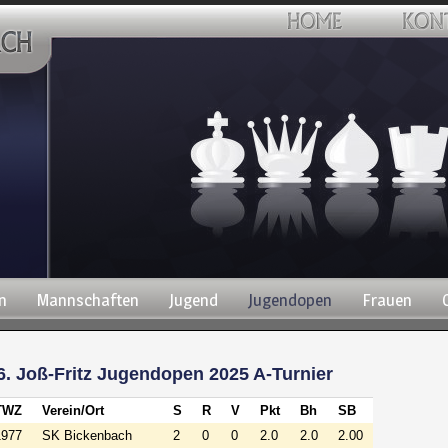
n
Mannschaften
Jugend
Jugendopen
Frauen
6. Joß-Fritz Jugendopen 2025 A-Turnier
TWZ
Verein/Ort
S
R
V
Pkt
Bh
SB
1977
SK Bickenbach
2
0
0
2.0
2.0
2.00