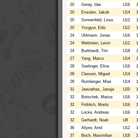
20
Geray, Idar
U16
20
Ensslen, Jakob
U14
20
Sonnenfeld, Linus
U12
20
Yozgyur, Ediz
U12
24
Uhlmann, Jonas
U16
24
Wettstein, Levin
U12
24
Burkhardt, Tim
U18
27
Yang, Marco
U14
28
Seelinger, Elina
U16
28
Classen, Miguel
U14
28
Rumberger, Mias
U14
31
Jeevathas, Januja
U20
32
Botschek, Marius
U16
32
Fröhlich, Moritz
U16
32
Locke, Andreas
U16
32
Gerhardt, Noah
U8
36
Aliyev, Amil
U12
37
Boch, Maximilian
U18