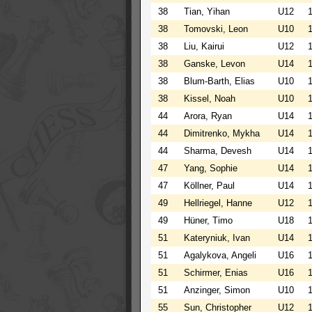
38
Tian, Yihan
U12
38
Tomovski, Leon
U10
38
Liu, Kairui
U12
38
Ganske, Levon
U14
38
Blum-Barth, Elias
U10
38
Kissel, Noah
U10
44
Arora, Ryan
U14
44
Dimitrenko, Mykha
U14
44
Sharma, Devesh
U14
47
Yang, Sophie
U14
47
Köllner, Paul
U14
49
Hellriegel, Hanne
U12
49
Hüner, Timo
U18
51
Kateryniuk, Ivan
U14
51
Agalykova, Angeli
U16
51
Schirmer, Enias
U16
51
Anzinger, Simon
U10
55
Sun, Christopher
U12