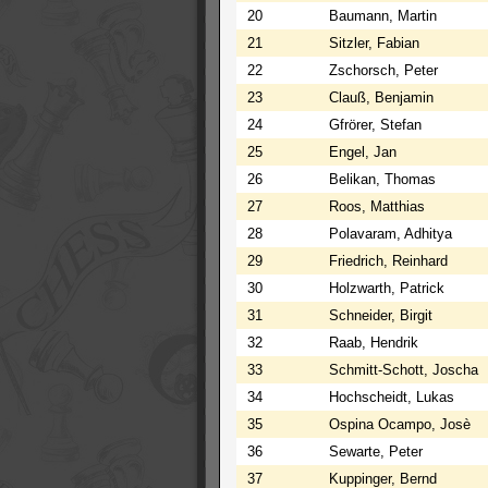
20
Baumann, Martin
21
Sitzler, Fabian
22
Zschorsch, Peter
23
Clauß, Benjamin
24
Gfrörer, Stefan
25
Engel, Jan
26
Belikan, Thomas
27
Roos, Matthias
28
Polavaram, Adhitya
29
Friedrich, Reinhard
30
Holzwarth, Patrick
31
Schneider, Birgit
32
Raab, Hendrik
33
Schmitt-Schott, Joscha
34
Hochscheidt, Lukas
35
Ospina Ocampo, Josè
36
Sewarte, Peter
37
Kuppinger, Bernd