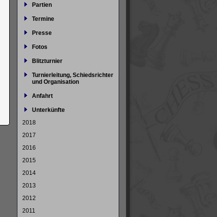
Partien
Termine
Presse
Fotos
Blitzturnier
Turnierleitung, Schiedsrichter
und Organisation
Anfahrt
Unterkünfte
2018
2017
2016
2015
2014
2013
2012
2011