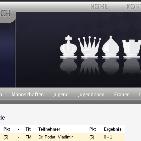
n
Mannschaften
Jugend
Jugendopen
Frauen
de
Pkt
-
Tit
Teilnehmer
Pkt
Ergebnis
(5)
-
FM
Dr. Podat, Vladimir
(5)
0 - 1