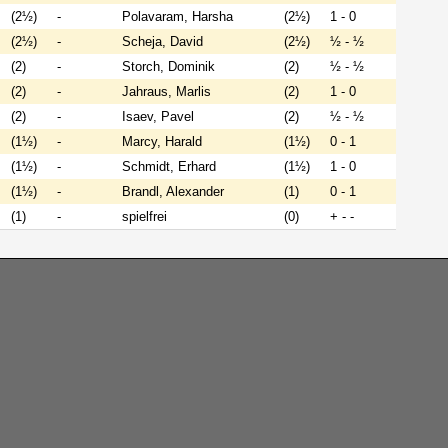
(2½)
-
Polavaram, Harsha
(2½)
1 - 0
(2½)
-
Scheja, David
(2½)
½ - ½
(2)
-
Storch, Dominik
(2)
½ - ½
(2)
-
Jahraus, Marlis
(2)
1 - 0
(2)
-
Isaev, Pavel
(2)
½ - ½
(1½)
-
Marcy, Harald
(1½)
0 - 1
(1½)
-
Schmidt, Erhard
(1½)
1 - 0
(1½)
-
Brandl, Alexander
(1)
0 - 1
(1)
-
spielfrei
(0)
+ - -