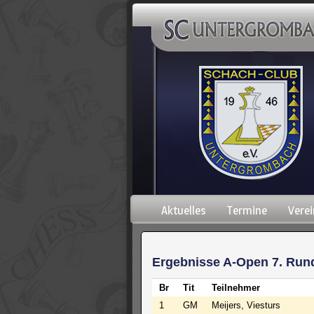
Navigation
Aktuelles
Termine
Verei
überspringen
Ergebnisse A-Open 7. Run
Br
Tit
Teilnehmer
1
GM
Meijers, Viesturs