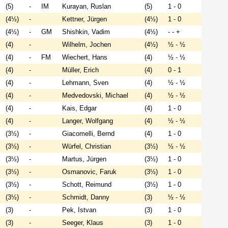
(5)
-
IM
Kurayan, Ruslan
(5)
1 - 0
(4½)
-
Kettner, Jürgen
(4½)
1 - 0
(4½)
-
GM
Shishkin, Vadim
(4½)
- - +
(4)
-
Wilhelm, Jochen
(4½)
½ - ½
(4)
-
FM
Wiechert, Hans
(4)
½ - ½
(4)
-
Müller, Erich
(4)
0 - 1
(4)
-
Lehmann, Sven
(4)
½ - ½
(4)
-
Medvedovski, Michael
(4)
½ - ½
(4)
-
Kais, Edgar
(4)
1 - 0
(4)
-
Langer, Wolfgang
(4)
½ - ½
(3½)
-
Giacomelli, Bernd
(4)
1 - 0
(3½)
-
Würfel, Christian
(3½)
½ - ½
(3½)
-
Martus, Jürgen
(3½)
1 - 0
(3½)
-
Osmanovic, Faruk
(3½)
1 - 0
(3½)
-
Schott, Reimund
(3½)
1 - 0
(3½)
-
Schmidt, Danny
(3)
½ - ½
(3)
-
Pek, Istvan
(3)
1 - 0
(3)
-
Seeger, Klaus
(3)
1 - 0