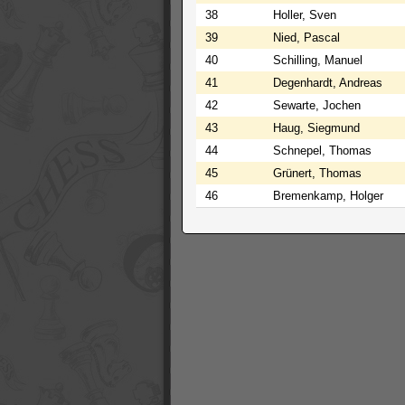
38
Holler, Sven
39
Nied, Pascal
40
Schilling, Manuel
41
Degenhardt, Andreas
42
Sewarte, Jochen
43
Haug, Siegmund
44
Schnepel, Thomas
45
Grünert, Thomas
46
Bremenkamp, Holger