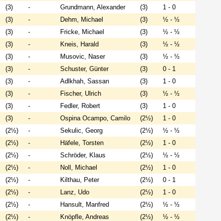
(3)
-
Grundmann, Alexander
(3)
1 - 0
(3)
-
Dehm, Michael
(3)
½ - ½
(3)
-
Fricke, Michael
(3)
½ - ½
(3)
-
Kneis, Harald
(3)
½ - ½
(3)
-
Musovic, Naser
(3)
½ - ½
(3)
-
Schuster, Günter
(3)
0 - 1
(3)
-
Adlkhah, Sassan
(3)
1 - 0
(3)
-
Fischer, Ulrich
(3)
½ - ½
(3)
-
Fedler, Robert
(3)
1 - 0
(3)
-
Ospina Ocampo, Camilo
(2½)
1 - 0
(2½)
-
Sekulic, Georg
(2½)
½ - ½
(2½)
-
Häfele, Torsten
(2½)
1 - 0
(2½)
-
Schröder, Klaus
(2½)
½ - ½
(2½)
-
Noll, Michael
(2½)
1 - 0
(2½)
-
Kilthau, Peter
(2½)
0 - 1
(2½)
-
Lanz, Udo
(2½)
1 - 0
(2½)
-
Hansult, Manfred
(2½)
½ - ½
(2½)
-
Knöpfle, Andreas
(2½)
½ - ½