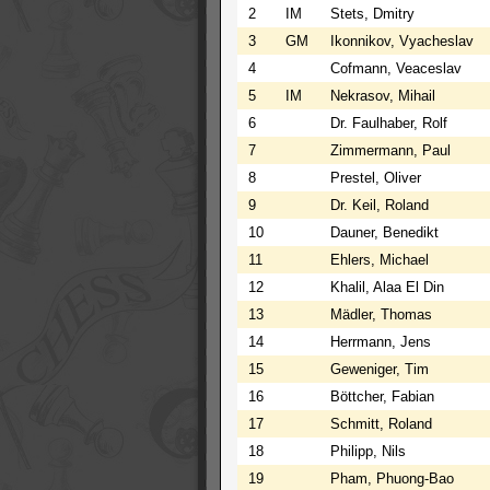
2
IM
Stets, Dmitry
3
GM
Ikonnikov, Vyacheslav
4
Cofmann, Veaceslav
5
IM
Nekrasov, Mihail
6
Dr. Faulhaber, Rolf
7
Zimmermann, Paul
8
Prestel, Oliver
9
Dr. Keil, Roland
10
Dauner, Benedikt
11
Ehlers, Michael
12
Khalil, Alaa El Din
13
Mädler, Thomas
14
Herrmann, Jens
15
Geweniger, Tim
16
Böttcher, Fabian
17
Schmitt, Roland
18
Philipp, Nils
19
Pham, Phuong-Bao