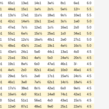
w½
65s1
13w1
14s1
3w½
8s1
6w1
6.0
1
44w1
15s1
1w½
2s½
5w½
12/+
5.5
w1
13s½
17w1
11s½
18w1
9s½
10w1
5.5
w1
42s1
14w½
10s1
11w1
3s½
1w0
5.0
1
47w1
7s½
12w1
1s½
16w1
2s0
5.0
w1
55s1
6w½
15s½
25w1
1s0
34w1
5.0
1
57w1
12s½
16w½
40s1
2w0
27s1
5.0
s½
48w1
43s½
21w1
19s1
4w½
16s½
5.0
1
43w½
24s1
5w0
44s1
13w1
4s0
4.5
1
21w1
33s1
4w½
5s0
24w½
20s½
4.5
w1
19s1
8w½
6s0
47w1
46s1
3/-
4.5
w1
4w½
2s0
82s1
41w1
10s0
46w1
4.5
1
29w1
5s½
2w0
17s1
15w½
24s½
4.5
w1
46s1
3w0
7w½
62s1
14s½
18w½
4.5
w1
17s½
38w1
8s½
42w1
6s0
9w½
4.5
w1
16w½
4s0
91s1
14w0
74s1
42w1
4.5
0
52w1
51s1
56w1
4s0
43w1
15s½
4.5
1
12w0
87s1
48w1
9w0
25s1
22w½
4.5