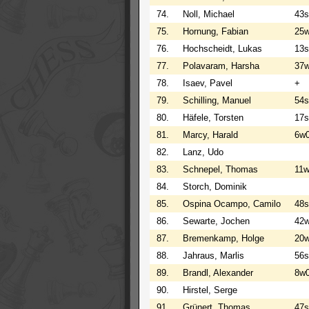
74.
Noll, Michael
43s
75.
Hornung, Fabian
25
76.
Hochscheidt, Lukas
13s
77.
Polavaram, Harsha
37
78.
Isaev, Pavel
+
79.
Schilling, Manuel
54
80.
Häfele, Torsten
17s
81.
Marcy, Harald
6w
82.
Lanz, Udo
83.
Schnepel, Thomas
11
84.
Storch, Dominik
85.
Ospina Ocampo, Camilo
48s
86.
Sewarte, Jochen
42
87.
Bremenkamp, Holge
20
88.
Jahraus, Marlis
56
89.
Brandl, Alexander
8w
90.
Hirstel, Serge
91.
Grünert, Thomas
47s