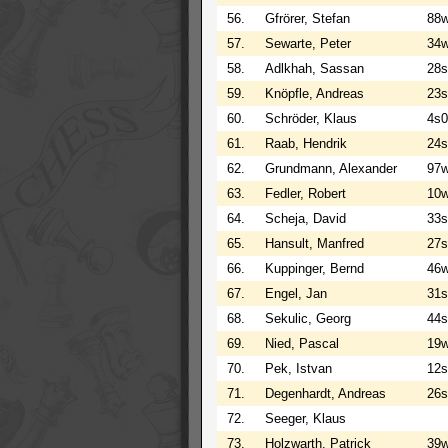
56.
Gfrörer, Stefan
88
57.
Sewarte, Peter
34
58.
Adlkhah, Sassan
28s
59.
Knöpfle, Andreas
23
60.
Schröder, Klaus
4s0
61.
Raab, Hendrik
24s
62.
Grundmann, Alexander
97
63.
Fedler, Robert
10
64.
Scheja, David
33s
65.
Hansult, Manfred
27
66.
Kuppinger, Bernd
46
67.
Engel, Jan
31s
68.
Sekulic, Georg
44s
69.
Nied, Pascal
19
70.
Pek, Istvan
12s
71.
Degenhardt, Andreas
26s
72.
Seeger, Klaus
73.
Holzwarth, Patrick
39