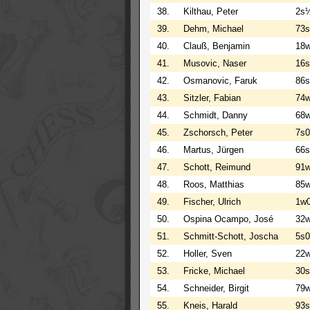
38.
Kilthau, Peter
2s
39.
Dehm, Michael
73
40.
Clauß, Benjamin
18
41.
Musovic, Naser
16s
42.
Osmanovic, Faruk
86s
43.
Sitzler, Fabian
74
44.
Schmidt, Danny
68
45.
Zschorsch, Peter
7s0
46.
Martus, Jürgen
66s
47.
Schott, Reimund
91
48.
Roos, Matthias
85
49.
Fischer, Ulrich
1w
50.
Ospina Ocampo, José
32
51.
Schmitt-Schott, Joscha
5s0
52.
Holler, Sven
22
53.
Fricke, Michael
30
54.
Schneider, Birgit
79
55.
Kneis, Harald
93s