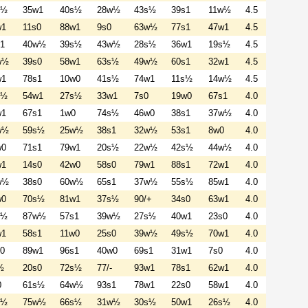
s½
35w1
40s½
28w½
43s½
39s1
11w½
4.5
w1
11s0
88w1
9s0
63w½
77s1
47w1
4.5
1
40w½
39s½
43w½
28s½
36w1
19s½
4.5
w½
39s0
58w1
63s½
49w½
60s1
32w1
4.5
w1
78s1
10w0
41s½
74w1
11s½
14w½
4.5
s½
54w1
27s½
33w1
7s0
19w0
67s1
4.0
w1
67s1
1w0
74s½
46w0
38s1
37w½
4.0
w½
59s½
25w½
38s1
32w½
53s1
8w0
4.0
w0
71s1
79w1
20s½
22w½
42s½
44w½
4.0
w1
14s0
42w0
58s0
79w1
88s1
72w1
4.0
w½
38s0
60w½
65s1
37w½
55s½
85w1
4.0
w0
70s½
81w1
37s½
90/+
34s0
63w1
4.0
s½
87w½
57s1
39w½
27s½
40w1
23s0
4.0
w1
58s1
11w0
25s0
39w½
49s½
70w1
4.0
0
89w1
96s1
40w0
69s1
31w1
7s0
4.0
½
20s0
72s½
77/-
93w1
78s1
62w1
4.0
0
61s½
64w½
93s1
78w1
22s0
58w1
4.0
s½
75w½
66s½
31w½
30s½
50w1
26s½
4.0