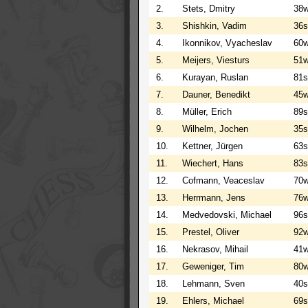
2.
Stets, Dmitry
38
3.
Shishkin, Vadim
36s
4.
Ikonnikov, Vyacheslav
60
5.
Meijers, Viesturs
51
6.
Kurayan, Ruslan
81s
7.
Dauner, Benedikt
45
8.
Müller, Erich
89s
9.
Wilhelm, Jochen
35
10.
Kettner, Jürgen
63s
11.
Wiechert, Hans
83s
12.
Cofmann, Veaceslav
70
13.
Herrmann, Jens
76
14.
Medvedovski, Michael
96s
15.
Prestel, Oliver
92
16.
Nekrasov, Mihail
41
17.
Geweniger, Tim
80
18.
Lehmann, Sven
40s
19.
Ehlers, Michael
69s