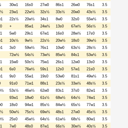
½
30w1
16s0
27w0
86s1
26w0
76s1
3.5
s½
23w1
22w½
32s½
33s½
20w0
43s½
3.5
w1
22s½
20w½
34s1
8w0
32s0
55w½
3.5
0
+
85w1
24w½
13s0
67w½
56s½
3.5
1
5w0
29s1
67w1
16s0
28w½
17s0
3.5
w1
10s½
9w½
22s½
20w½
18s0
39w½
3.5
w1
3s0
59w½
76s1
10w0
63s½
28s½
3.5
72w½
54s½
73w½
85w½
84s1
53w½
3.5
1
15w0
50s½
75w1
26s1
12w0
13s0
3.5
w1
6s0
76w½
59s1
12s0
57w1
21s0
3.5
w1
9s0
55w1
19s0
53w0
81s1
49w½
3.5
0
91s0
71w1
88s1
23s½
33w½
48s½
3.5
w½
53s½
46w½
62w0
83s1
37s0
82w1
3.5
93w1
18w0
61s½
68w½
64s½
74w1
3.5
w0
18s0
94w1
85s½
84w½
65s½
77w1
3.5
s½
50w½
75s½
69w½
48s1
27w0
45s½
3.5
w½
25s0
45w½
64s½
61w½
68s½
80w1
3.5
1
7w0
48s0
87w1
66s½
30w½
40s½
3.5