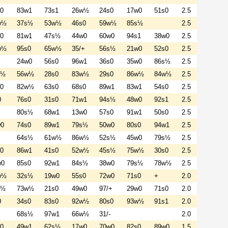
0
83w1
73s1
26w½
24s0
17w0
51s0
2.5
w½
37s½
53w½
46s0
59w½
85s½
2.5
0
81w1
47s½
44w0
60w0
94s1
38w0
2.5
w½
95s0
65w½
35/+
56s½
21w0
52s0
2.5
24w0
56s0
96w1
36s0
35w0
86s½
2.5
s½
56w½
28s0
83w½
29s0
86w½
84w½
2.5
0
82w½
63s0
68s0
89w1
83w1
54s0
2.5
0
76s0
31s0
71w1
94s½
48w0
92s1
2.5
80s½
68w1
13w0
57s0
91w1
50s0
2.5
w0
74s0
89w1
79s½
50w0
80s0
94w1
2.5
64s½
61w½
86w½
52s½
45w0
79s½
2.5
0
86w1
41s0
52w½
45s½
75w½
30s0
2.5
w0
85s0
92w1
84s½
38w0
79s½
78w½
2.5
w½
32s½
19w0
55s0
72w0
71s0
+
2.0
s½
73w½
21s0
49w0
97/+
29w0
71s0
2.0
0
34s0
83s0
92w½
80s0
93w½
91s1
2.0
68s½
97w1
66w½
31/-
2.0
0
49w1
62s½
17w0
70w0
82s0
89w0
1.5