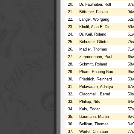
20.
Dr. Faulhaber, Rolf
87
21.
Böttcher, Fabian
94
22.
Langer, Wolfgang
52s
23.
Khalil, Alaa El Din
59
24.
Dr. Keil, Roland
61
25.
Schuster, Günter
75
26.
Mädler, Thomas
71
27.
Zimmermann, Paul
65
28.
Schmitt, Roland
58
29.
Pham, Phuong-Bao
95
30.
Friedrich, Reinhard
53
31.
Polavaram, Adhitya
67
32.
Giacomelli, Bernd
50
33.
Philipp, Nils
64
34.
Kais, Edgar
57s
35.
Baumann, Martin
9w
36.
Belikan, Thomas
3w
37.
Würfel, Christian
77