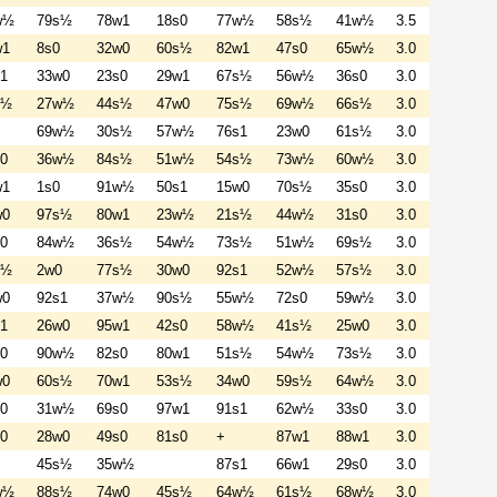
w½
79s½
78w1
18s0
77w½
58s½
41w½
3.5
w1
8s0
32w0
60s½
82w1
47s0
65w½
3.0
1
33w0
23s0
29w1
67s½
56w½
36s0
3.0
s½
27w½
44s½
47w0
75s½
69w½
66s½
3.0
69w½
30s½
57w½
76s1
23w0
61s½
3.0
0
36w½
84s½
51w½
54s½
73w½
60w½
3.0
w1
1s0
91w½
50s1
15w0
70s½
35s0
3.0
w0
97s½
80w1
23w½
21s½
44w½
31s0
3.0
0
84w½
36s½
54w½
73s½
51w½
69s½
3.0
s½
2w0
77s½
30w0
92s1
52w½
57s½
3.0
w0
92s1
37w½
90s½
55w½
72s0
59w½
3.0
1
26w0
95w1
42s0
58w½
41s½
25w0
3.0
0
90w½
82s0
80w1
51s½
54w½
73s½
3.0
w0
60s½
70w1
53s½
34w0
59s½
64w½
3.0
0
31w½
69s0
97w1
91s1
62w½
33s0
3.0
0
28w0
49s0
81s0
+
87w1
88w1
3.0
45s½
35w½
87s1
66w1
29s0
3.0
w½
88s½
74w0
45s½
64w½
61s½
68w½
3.0