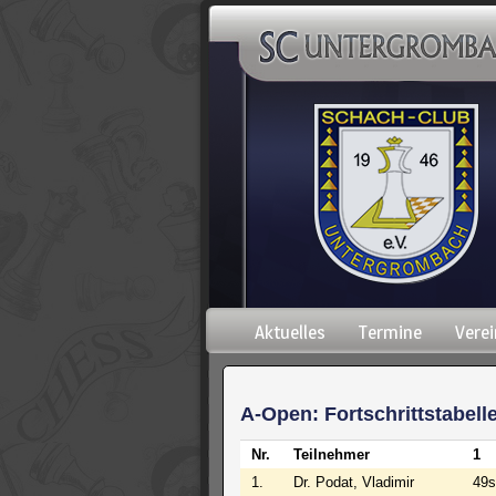
Navigation
Aktuelles
Termine
Verei
überspringen
A-Open: Fortschrittstabell
Nr.
Teilnehmer
1
1.
Dr. Podat, Vladimir
49s