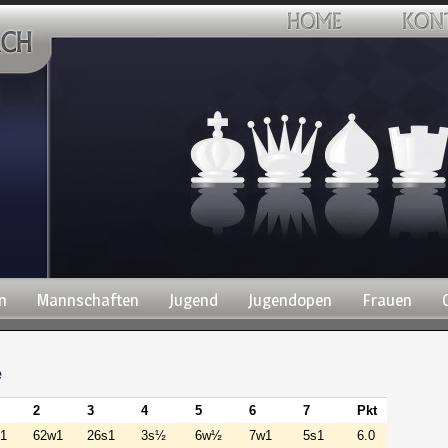
n
Mannschaften
Jugend
Jugendopen
Frauen
e
2
3
4
5
6
7
Pkt
1
62w1
26s1
3s½
6w½
7w1
5s1
6.0